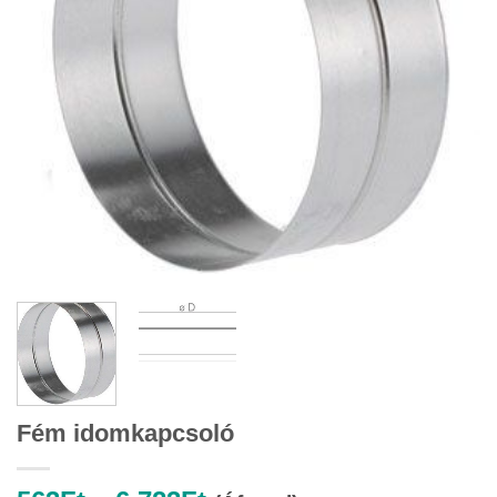
Fém idomkapcsoló