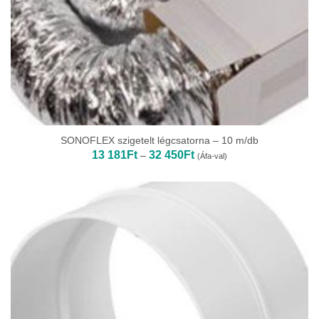
SONOFLEX szigetelt légcsatorna – 10 m/db
Ártartomány:
13 181
Ft
32 450
Ft
–
(Áfa-val)
13
181Ft
-
32
450Ft