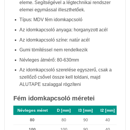
eleme. Segítségével a légtechnikai rendszer
elemei egymással illeszthetőek.
Típus: MDV fém idomkapcsoló
Az idomkapcsoló anyaga: horganyzott acél
Az idomkapcsoló színe: natúr acél
Gumi tömítéssel nem rendelkezik
Névleges átmérő: 80-630mm
Az idomkapcsoló szerelése egyszerű, csak a
szellőző csővel össze kell toldani, majd
ALUTAPE szalaggal rögzíteni
Fém idomkapcsoló méretei
Névleges méret
D [mm]
I3 [mm]
I2 [mm]
80
80
90
40
100
100
90
40