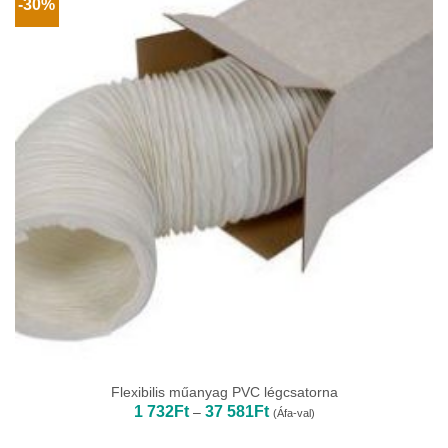
-30%
Flexibilis műanyag PVC légcsatorna
Ártartomány:
1 732
Ft
37 581
Ft
–
(Áfa-val)
1
732Ft