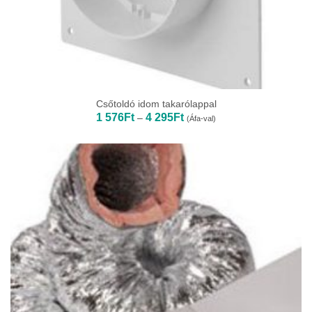
Csőtoldó idom takarólappal
Ártartomány:
1 576
Ft
4 295
Ft
–
(Áfa-val)
1
576Ft
-
4
295Ft