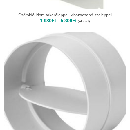
Csőtoldó idom takarólappal, visszacsapó szeleppel
Ártartomány:
1 980
Ft
5 309
Ft
–
(Áfa-val)
1
980Ft
-
5
309Ft