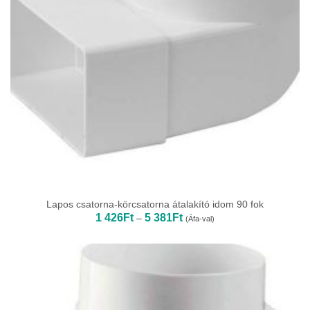
Lapos csatorna-körcsatorna átalakító idom 90 fok
Ártartomány:
1 426
Ft
5 381
Ft
–
(Áfa-val)
1
426Ft
-
5
381Ft