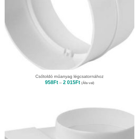
Csőtoldó műanyag légcsatornához
Ártartomány:
958
Ft
2 015
Ft
–
(Áfa-val)
958Ft
-
2
015Ft