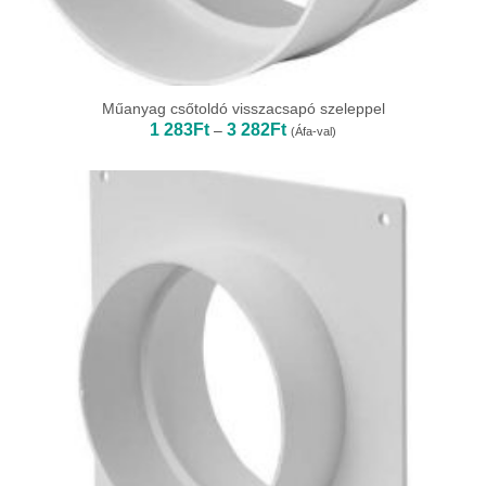
Műanyag csőtoldó visszacsapó szeleppel
Ártartomány:
1 283
Ft
3 282
Ft
–
(Áfa-val)
1
283Ft
-
3
282Ft