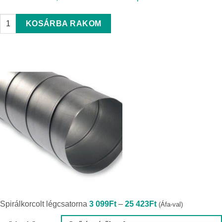
ALUTAPE alumínium ragasztószalag 45m quantity
KOSÁRBA RAKOM
Ártartomány:
Spirálkorcolt légcsatorna
3 099
Ft
–
25 423
Ft
(Áfa-val)
3
099Ft