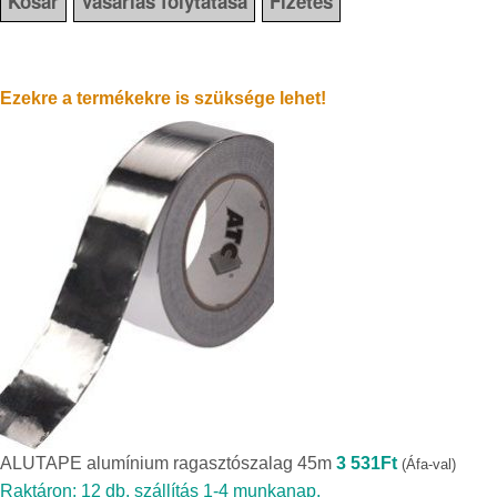
Kosár
Vásárlás folytatása
Fizetés
Ezekre a termékekre is szüksége lehet!
ALUTAPE alumínium ragasztószalag 45m
3 531
Ft
(Áfa-val)
Raktáron: 12 db, szállítás 1-4 munkanap.