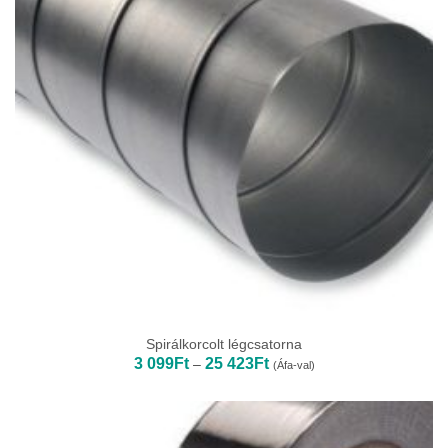
Spirálkorcolt légcsatorna
Ártartomány:
3 099
Ft
25 423
Ft
–
(Áfa-val)
3
099Ft
-
25
423Ft