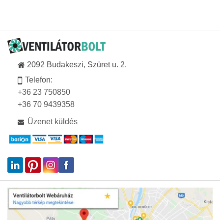
-
37
581Ft
2092 Budakeszi, Szüret u. 2.
Telefon:
+36 23 750850
+36 70 9439358
Üzenet küldés