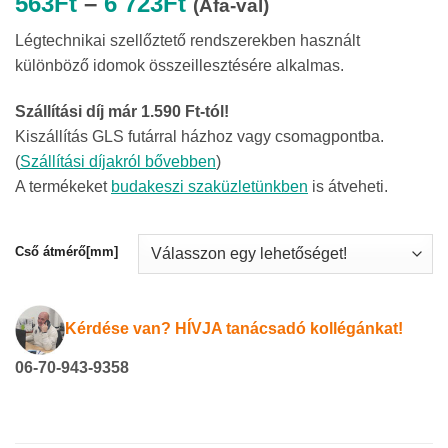
Ártartomány:
563
Ft
–
6 723
Ft
(Áfa-val)
563Ft
Légtechnikai szellőztető rendszerekben használt
-
különböző idomok összeillesztésére alkalmas.
6
723Ft
Szállítási díj már 1.590 Ft-tól!
Kiszállítás GLS futárral házhoz vagy csomagpontba.
(
Szállítási díjakról bővebben
)
A termékeket
budakeszi szaküzletünkben
is átveheti.
Cső átmérő[mm]
Kérdése van? HÍVJA tanácsadó kollégánkat!
06-70-943-9358