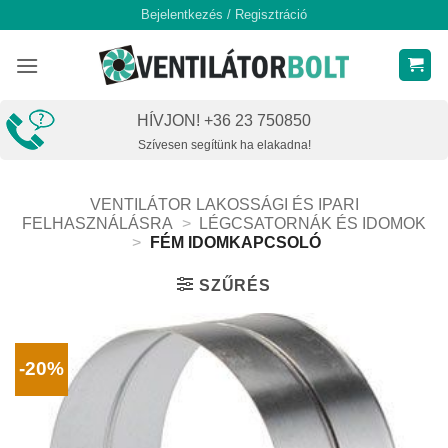
Skip
Bejelentkezés / Regisztráció
to
content
HÍVJON! +36 23 750850
Szívesen segítünk ha elakadna!
VENTILÁTOR LAKOSSÁGI ÉS IPARI
FELHASZNÁLÁSRA
>
LÉGCSATORNÁK ÉS IDOMOK
>
FÉM IDOMKAPCSOLÓ
SZŰRÉS
-20%