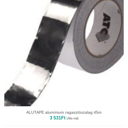
ALUTAPE alumínium ragasztószalag 45m
3 531
Ft
(Áfa-val)