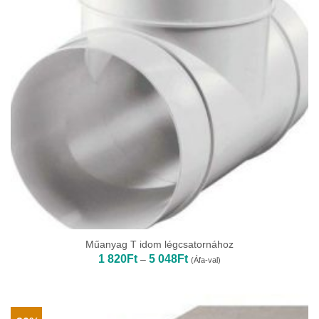
Műanyag T idom légcsatornához
Ártartomány:
1 820
Ft
5 048
Ft
–
(Áfa-val)
1
820Ft
-
5
048Ft