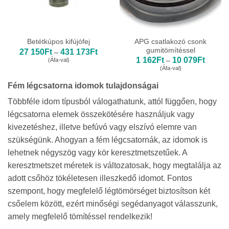
APG csatlakozó csonk
Betétkúpos kifújófej
gumitömítéssel
Ártartomány:
27 150
Ft
431 173
Ft
–
27
Ártarto
1 162
Ft
10 079
Ft
(Áfa-val)
–
150Ft
1
(Áfa-val)
-
162Ft
431
-
173Ft
Fém légcsatorna idomok tulajdonságai
10
079Ft
Többféle idom típusból válogathatunk, attól függően, hogy
légcsatorna elemek összekötésére használjuk vagy
kivezetéshez, illetve befúvó vagy elszívó elemre van
szükségünk. Ahogyan a fém légcsatornák, az idomok is
lehetnek négyszög vagy kör keresztmetszetűek. A
keresztmetszet méretek is változatosak, hogy megtalálja az
adott csőhöz tökéletesen illeszkedő idomot. Fontos
szempont, hogy megfelelő légtömörséget biztosítson két
csőelem között, ezért minőségi segédanyagot válasszunk,
amely megfelelő tömítéssel rendelkezik!