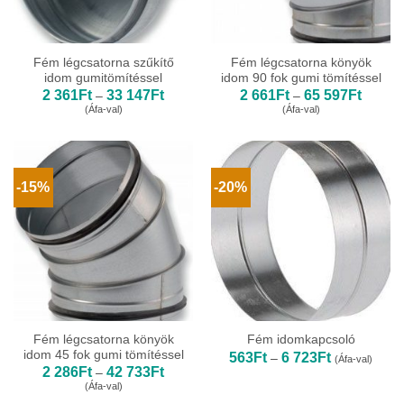
Fém légcsatorna szűkítő
Fém légcsatorna könyök
idom gumitömítéssel
idom 90 fok gumi tömítéssel
Ártartomány:
Ártarto
2 361
Ft
33 147
Ft
2 661
Ft
65 597
Ft
–
–
2
2
(Áfa-val)
(Áfa-val)
361Ft
661Ft
-
-
33
65
147Ft
597Ft
-15%
-20%
Fém légcsatorna könyök
Fém idomkapcsoló
idom 45 fok gumi tömítéssel
Ártartomány:
563
Ft
6 723
Ft
–
(Áfa-val)
563Ft
Ártartomány:
2 286
Ft
42 733
Ft
–
-
2
(Áfa-val)
6
286Ft
723Ft