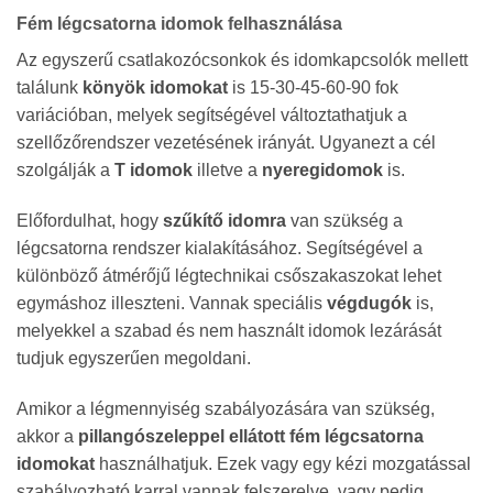
Fém légcsatorna idomok felhasználása
Az egyszerű csatlakozócsonkok és idomkapcsolók mellett
találunk
könyök idomokat
is 15-30-45-60-90 fok
variációban, melyek segítségével változtathatjuk a
szellőzőrendszer vezetésének irányát. Ugyanezt a cél
szolgálják a
T idomok
illetve a
nyeregidomok
is.
Előfordulhat, hogy
szűkítő idomra
van szükség a
légcsatorna rendszer kialakításához. Segítségével a
különböző átmérőjű légtechnikai csőszakaszokat lehet
egymáshoz illeszteni. Vannak speciális
végdugók
is,
melyekkel a szabad és nem használt idomok lezárását
tudjuk egyszerűen megoldani.
Amikor a légmennyiség szabályozására van szükség,
akkor a
pillangószeleppel ellátott fém légcsatorna
idomokat
használhatjuk. Ezek vagy egy kézi mozgatással
szabályozható karral vannak felszerelve, vagy pedig