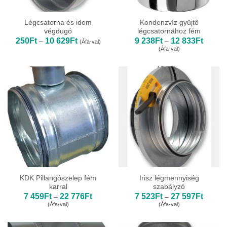
Légcsatorna és idom
Kondenzvíz gyüjtő
végdugó
légcsatornához fém
Ártartomány:
Ártarto
250
Ft
10 629
Ft
9 238
Ft
12 833
Ft
–
–
(Áfa-val)
250Ft
9
(Áfa-val)
-
238Ft
10
-
629Ft
12
833Ft
KDK Pillangószelep fém
Irisz légmennyiség
karral
szabályzó
Ártartomány:
Ártarto
7 459
Ft
22 776
Ft
7 523
Ft
27 597
Ft
–
–
7
7
(Áfa-val)
(Áfa-val)
459Ft
523Ft
-
-
22
27