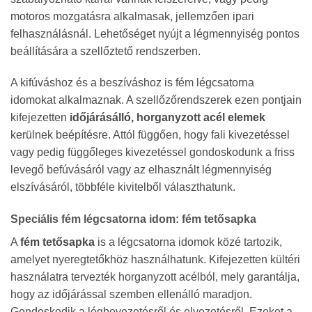
motoros mozgatásra alkalmasak, jellemzően ipari
felhasználásnál. Lehetőséget nyújt a légmennyiség pontos
beállítására a szellőztető rendszerben.
A kifúváshoz és a beszíváshoz is fém légcsatorna
idomokat alkalmaznak. A szellőzőrendszerek ezen pontjain
kifejezetten
időjárásálló, horganyzott acél elemek
kerülnek beépítésre. Attól függően, hogy fali kivezetéssel
vagy pedig függőleges kivezetéssel gondoskodunk a friss
levegő befúvásáról vagy az elhasznált légmennyiség
elszívásáról, többféle kivitelből választhatunk.
Speciális fém légcsatorna idom: fém tetősapka
A
fém tetősapka
is a légcsatorna idomok közé tartozik,
amelyet nyeregtetőkhöz használhatunk. Kifejezetten kültéri
használatra tervezték horganyzott acélból, mely garantálja,
hogy az időjárással szemben ellenálló maradjon.
Gondoskodik a légbevezetésről és elvezetésről. Ezeket a