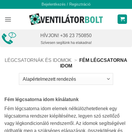
Skip
Bejelentkezés / Regisztráció
to
content
HÍVJON! +36 23 750850
Szívesen segítünk ha elakadna!
LÉGCSATORNÁK ÉS IDOMOK
>
FÉM LÉGCSATORNA
IDOM
Fém légcsatorna idom kínálatunk
Fém légcsatorna idom elemek nélkülözhetetlenek egy
légcsatorna rendszer kiépítéséhez, legyen szó szellőző
vagy légkondicionáló rendszerről. Az idomok segítségével
oldhatók meg a szükséges elágazások, összekötések és