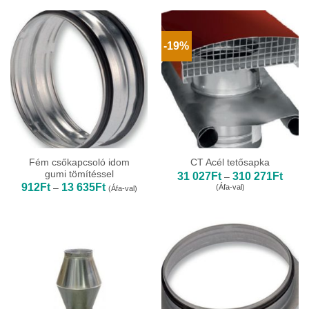
-
42
733Ft
-19%
Fém csőkapcsoló idom
CT Acél tetősapka
gumi tömítéssel
Ártar
31 027
Ft
310 271
Ft
–
31
Ártartomány:
912
Ft
13 635
Ft
(Áfa-val)
–
(Áfa-val)
027Ft
912Ft
-
-
310
13
271Ft
635Ft