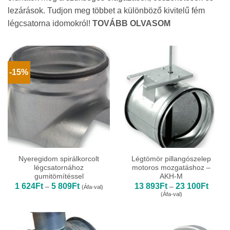
lezárások. Tudjon meg többet a különböző kivitelű fém
légcsatorna idomokról!
TOVÁBB OLVASOM
-15%
Nyeregidom spirálkorcolt
Légtömör pillangószelep
légcsatornához
motoros mozgatáshoz –
gumitömítéssel
AKH-M
Ártartomány:
Ártart
1 624
Ft
5 809
Ft
13 893
Ft
23 100
Ft
–
–
(Áfa-val)
1
13
(Áfa-val)
624Ft
893Ft
-
-
5
23
809Ft
100Ft