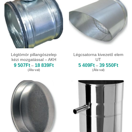
Légtömör pillangószelep
Légcsatorna kivezető elem
kézi mozgatással – AKH
UT
Ártartomány:
Ártarto
9 507
Ft
18 839
Ft
5 409
Ft
39 550
Ft
–
–
9
5
(Áfa-val)
(Áfa-val)
507Ft
409Ft
-
-
18
39
839Ft
550Ft