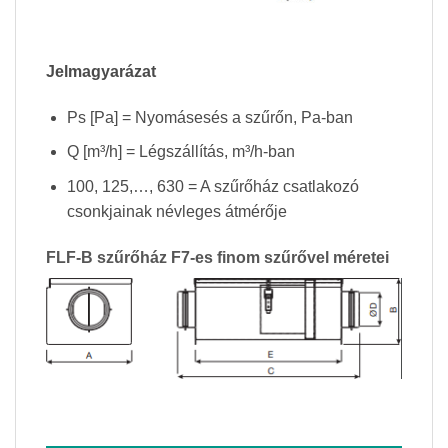
Jelmagyarázat
Ps [Pa] = Nyomásesés a szűrőn, Pa-ban
Q [m³/h] = Légszállítás, m³/h-ban
100, 125,…, 630 = A szűrőház csatlakozó
csonkjainak névleges átmérője
FLF-B szűrőház F7-es finom szűrővel méretei