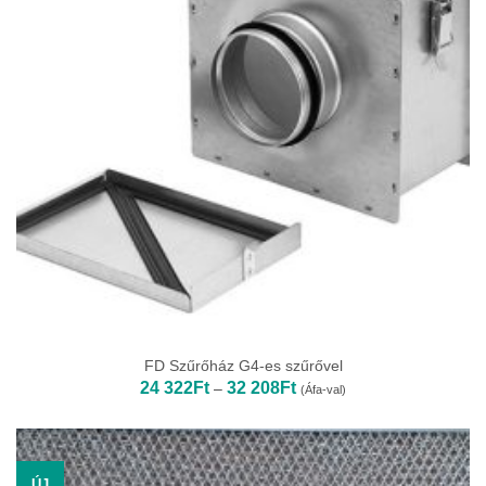
FD Szűrőház G4-es szűrővel
Ártartomány:
24 322
Ft
32 208
Ft
–
(Áfa-val)
24
322Ft
-
32
208Ft
ÚJ