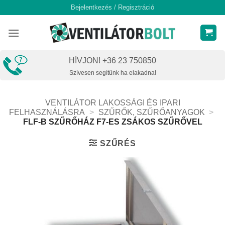
Skip
Bejelentkezés / Regisztráció
to
content
HÍVJON! +36 23 750850
Szívesen segítünk ha elakadna!
VENTILÁTOR LAKOSSÁGI ÉS IPARI
FELHASZNÁLÁSRA
>
SZŰRŐK, SZŰRŐANYAGOK
>
FLF-B SZŰRŐHÁZ F7-ES ZSÁKOS SZŰRŐVEL
SZŰRÉS