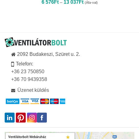
Ártartomány:
6 576
Ft
13 037
Ft
–
(Áfa-val)
6
576Ft
-
13
037Ft
2092 Budakeszi, Szüret u. 2.
Telefon:
+36 23 750850
+36 70 9439358
Üzenet küldés