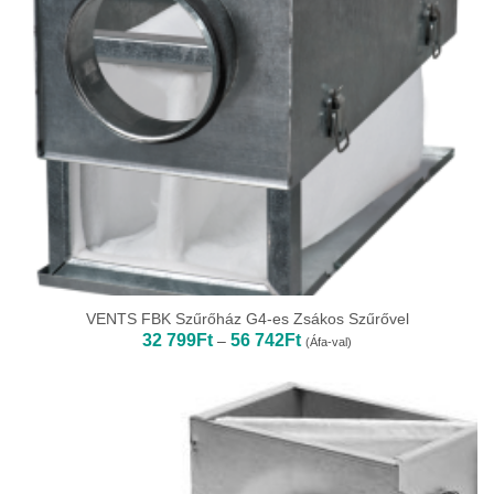
VENTS FBK Szűrőház G4-es Zsákos Szűrővel
Ártartomány:
32 799
Ft
56 742
Ft
–
(Áfa-val)
32
799Ft
-
56
742Ft