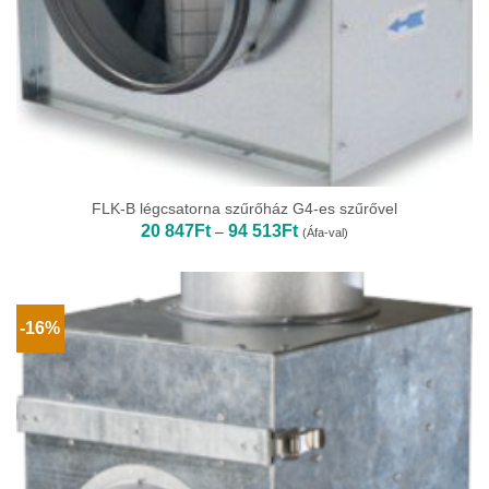
FLK-B légcsatorna szűrőház G4-es szűrővel
Ártartomány:
20 847
Ft
94 513
Ft
–
(Áfa-val)
20
847Ft
-
94
513Ft
-16%