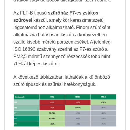
Az FLF-B típusú
szűrőház
F7-es zsákos
szűrővel
készül, amely kör keresztmetszetű
légcsatornához alkalmazható. Finom szűrőként
alkalmazva hatásosan kiszűri a környezetben
szálló kisebb méretű porszemcséket. A jelenlegi
ISO 16890 szabvány szerinti az F7-es szűrő a
PM2,5 méretű szennyező részecskék több mint
70%-át képes kiszűrni.
A következő táblázatban láthatóak a különböző
szűrő típusok és szűrési hatékonyságuk.