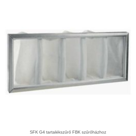
19
279Ft
SFK G4 tartalékszűrő FBK szűrőházhoz