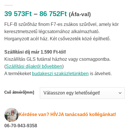
Ártartomány:
39 573
Ft
–
86 752
Ft
(Áfa-val)
39
FLF-B szűrőház finom F7-es zsákos szűrővel, amely kör
573Ft
keresztmetszetű légcsatornához alkalmazható.
-
Horganyzott acél ház. Két csővezeték közé építhető.
86
752Ft
Szállítási díj már 1.590 Ft-tól!
Kiszállítás GLS futárral házhoz vagy csomagpontba.
(
Szállítási díjakról bővebben
)
A termékeket
budakeszi szaküzletünkben
is átveheti.
Cső átmérő[mm]
Kérdése van? HÍVJA tanácsadó kollégánkat!
06-70-943-9358