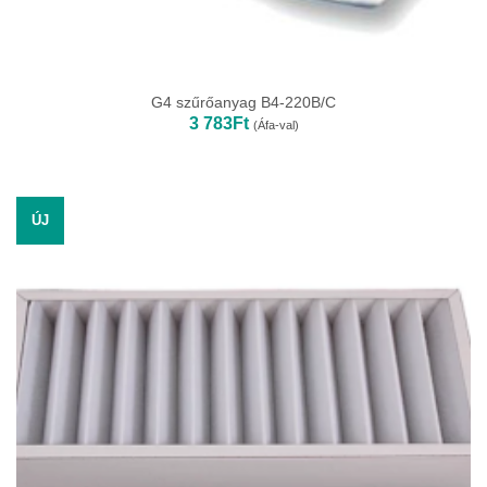
G4 szűrőanyag B4-220B/C
3 783
Ft
(Áfa-val)
ÚJ