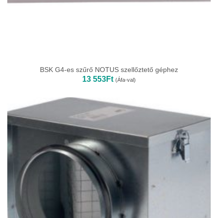
BSK G4-es szűrő NOTUS szellőztető géphez
13 553
Ft
(Áfa-val)