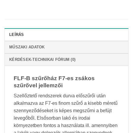
LEÍRÁS
MŰSZAKI ADATOK
KÉRDÉSEK-TECHNIKAI FÓRUM (0)
FLF-B szűrőház F7-es zsákos
szűrővel jellemzői
Szellőztető rendszerek durva előszűrői után
alkalmazva az F7-es finom szűrő a kisebb méretű
szennyeződéseket is képes megszűrni a befújt
levegőből. Elsősorban lakó és irodai
környezetben fontos a használata ill. amennyiben
a lakók vagy dolgozók allergiában szenvednek.