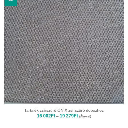
Tartalék zsírszűrő ONIX zsírszűrő dobozhoz
Ártartomány:
16 002
Ft
19 279
Ft
–
(Áfa-val)
16
002Ft
-