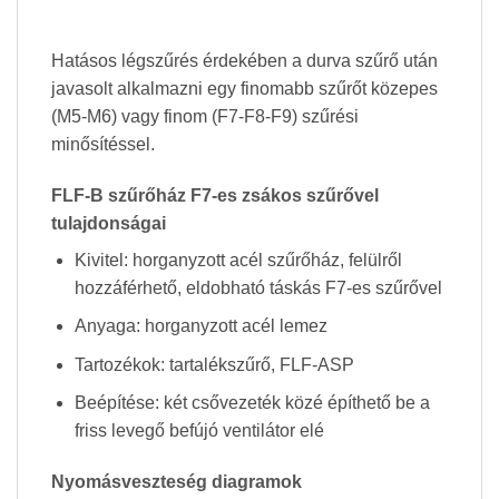
Hatásos légszűrés érdekében a durva szűrő után
javasolt alkalmazni egy finomabb szűrőt közepes
(M5-M6) vagy finom (F7-F8-F9) szűrési
minősítéssel.
FLF-
B
szűrőház F7-es zsákos szűrővel
tulajdonságai
Kivitel: horganyzott acél szűrőház, felülről
hozzáférhető, eldobható táskás F7-es szűrővel
Anyaga: horganyzott acél lemez
Tartozékok: tartalékszűrő, FLF-ASP
Beépítése: két csővezeték közé építhető be a
friss levegő befújó ventilátor elé
Nyomásveszteség diagramok