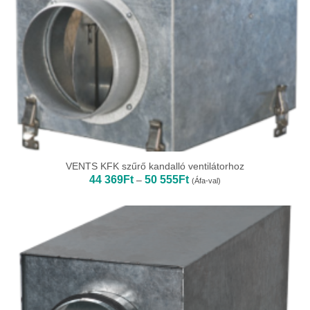
VENTS KFK szűrő kandalló ventilátorhoz
Ártartomány:
44 369
Ft
50 555
Ft
–
(Áfa-val)
44
369Ft
-
50
555Ft