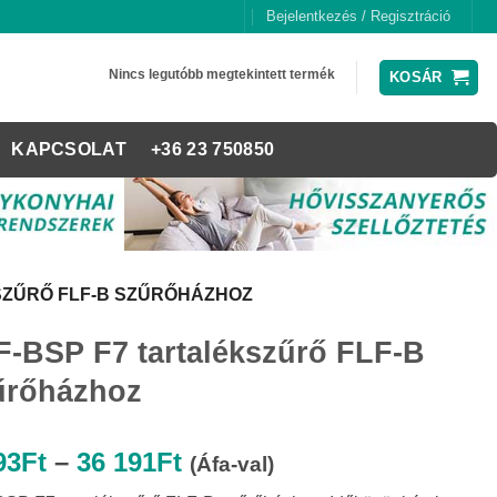
Bejelentkezés / Regisztráció
Nincs legutóbb megtekintett termék
KOSÁR
KAPCSOLAT
+36 23 750850
SZŰRŐ FLF-B SZŰRŐHÁZHOZ
F-BSP F7 tartalékszűrő FLF-B
űrőházhoz
Ártartomány:
93
Ft
–
36 191
Ft
(Áfa-val)
8