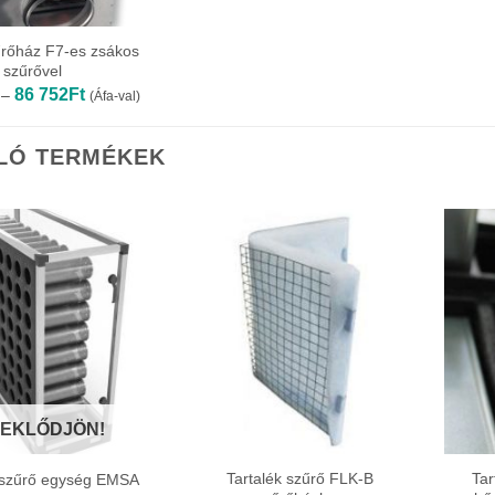
rőház F7-es zsákos
szűrővel
Ártartomány:
86 752
Ft
–
(Áfa-val)
39
573Ft
-
LÓ TERMÉKEK
86
752Ft
EKLŐDJÖN!
Tartalék szűrő FLK-B
Tar
nszűrő egység EMSA