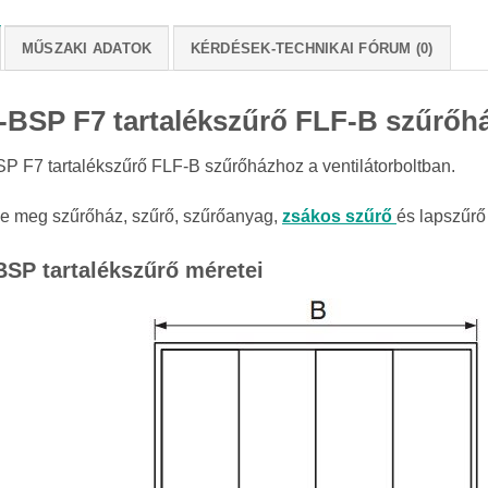
MŰSZAKI ADATOK
KÉRDÉSEK-TECHNIKAI FÓRUM (0)
-BSP F7 tartalékszűrő FLF-B szűrőhá
P F7 tartalékszűrő FLF-B szűrőházhoz a ventilátorboltban.
se meg szűrőház, szűrő, szűrőanyag,
zsákos
szűrő
és lapszűrő
BSP tartalékszűrő méretei