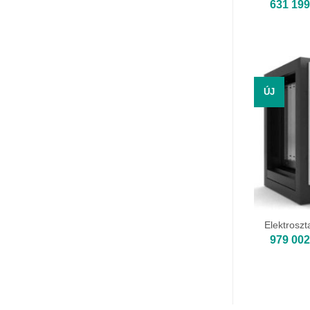
631 19
ÚJ
Elektroszt
979 00