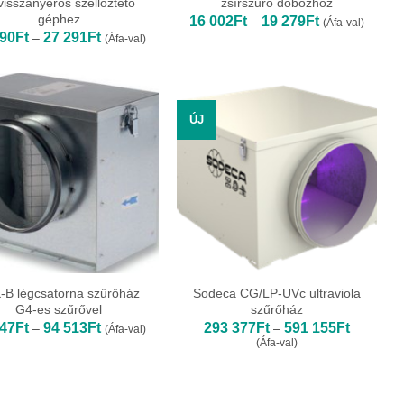
visszanyerős szellőztető
zsírszűrő dobozhoz
géphez
Ártartomány:
16 002
Ft
19 279
Ft
–
(Áfa-val)
16
Ártartomány:
990
Ft
27 291
Ft
–
(Áfa-val)
002Ft
13
-
990Ft
19
-
279Ft
27
291Ft
ÚJ
-B légcsatorna szűrőház
Sodeca CG/LP-UVc ultraviola
G4-es szűrővel
szűrőház
Ártartomány:
Ártartom
847
Ft
94 513
Ft
293 377
Ft
591 155
Ft
–
–
(Áfa-val)
20
293
(Áfa-val)
847Ft
377Ft
-
-
94
591
513Ft
155Ft