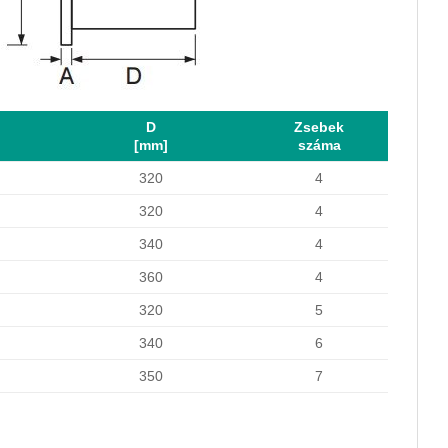
D
Zsebek
[mm]
száma
320
4
320
4
340
4
360
4
320
5
340
6
350
7