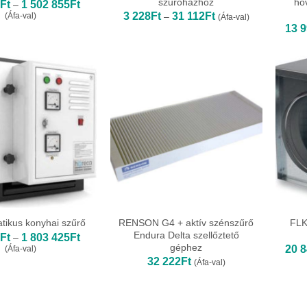
szűrőházhoz
hő
Ártartomány:
9
Ft
1 502 855
Ft
–
631
Ártartomány:
3 228
Ft
31 112
Ft
–
(Áfa-val)
(Áfa-val)
199Ft
3
13 
-
228Ft
1
-
502
31
855Ft
112Ft
RENSON G4 + aktív szénszűrő
FLK
atikus konyhai szűrő
Endura Delta szellőztető
Ártartomány:
2
Ft
1 803 425
Ft
–
979
géphez
20 
(Áfa-val)
002Ft
32 222
Ft
(Áfa-val)
-
1
803
425Ft