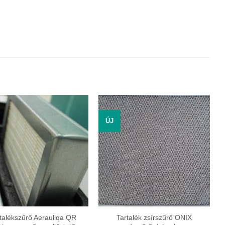
ÚJ
talékszűrő Aerauliqa QR
Tartalék zsírszűrő ONIX