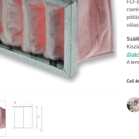
FLF-B
cseré
pótlá
válas
Szállí
Kiszá
díjak
A ter
Cső á