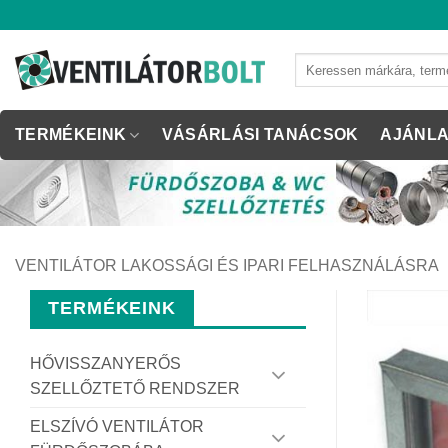
Skip
to
content
Keresés
a
következőre:
TERMÉKEINK
VÁSÁRLÁSI TANÁCSOK
AJÁNLA
VENTILÁTOR LAKOSSÁGI ÉS IPARI FELHASZNÁLÁSRA
TERMÉKEINK
HŐVISSZANYERŐS
SZELLŐZTETŐ RENDSZER
ELSZÍVÓ VENTILÁTOR