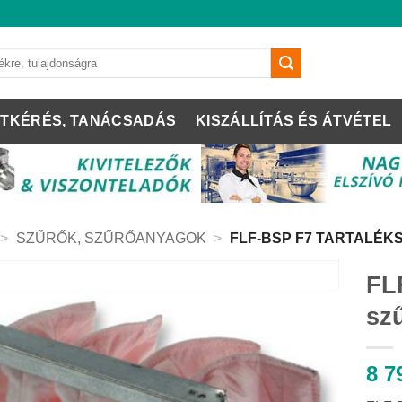
TKÉRÉS, TANÁCSADÁS
KISZÁLLÍTÁS ÉS ÁTVÉTEL
>
SZŰRŐK, SZŰRŐANYAGOK
>
FLF-BSP F7 TARTALÉK
FL
sz
8 7