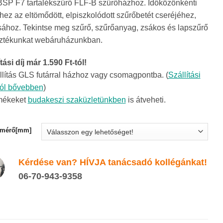
SP F7 tartalékszűrő FLF-B szűrőházhoz. Időközönkénti
793Ft
hez az eltömődött, elpiszkolódott szűrőbetét cseréjéhez,
-
sához. Tekintse meg szűrő, szűrőanyag, zsákos és lapszűrő
36
ztékunkat webáruházunkban.
191Ft
tási díj már 1.590 Ft-tól!
llítás GLS futárral házhoz vagy csomagpontba. (
Szállítási
ról bővebben
)
mékeket
budakeszi szaküzletünkben
is átveheti.
tmérő[mm]
Kérdése van? HÍVJA tanácsadó kollégánkat!
06-70-943-9358