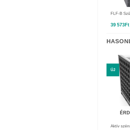
FLF-B Szű
39 573
Ft
HASON
ÚJ
ÉRD
Aktív szé