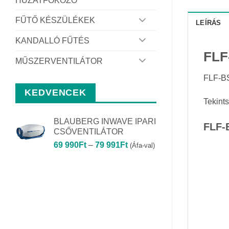
HUZATFOKOZÓ
FŰTŐ KÉSZÜLÉKEK
LEÍRÁS
KANDALLÓ FŰTÉS
FLF
MŰSZERVENTILÁTOR
FLF-BS
KEDVENCEK
Tekint
BLAUBERG INWAVE IPARI
FLF-
CSŐVENTILÁTOR
Ártartomány:
69 990
Ft
–
79 991
Ft
(Áfa-val)
69
990Ft
-
79
991Ft