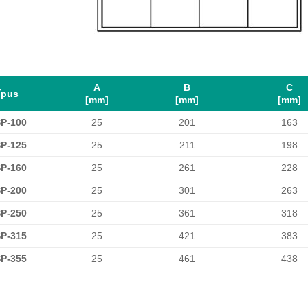
A
B
C
ípus
[mm]
[mm]
[mm]
P-100
25
201
163
P-125
25
211
198
P-160
25
261
228
P-200
25
301
263
P-250
25
361
318
P-315
25
421
383
P-355
25
461
438