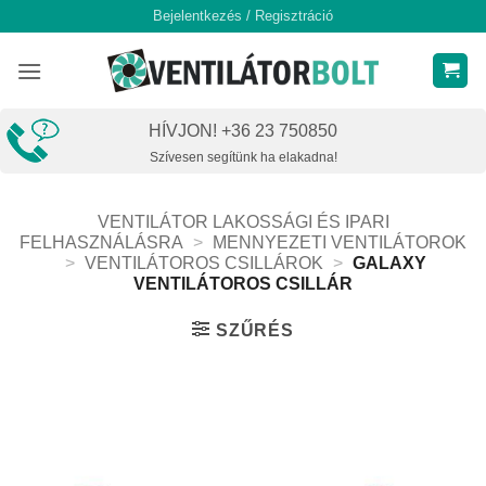
Skip
Bejelentkezés / Regisztráció
to
content
HÍVJON! +36 23 750850
Szívesen segítünk ha elakadna!
VENTILÁTOR LAKOSSÁGI ÉS IPARI
FELHASZNÁLÁSRA
>
MENNYEZETI VENTILÁTOROK
>
VENTILÁTOROS CSILLÁROK
>
GALAXY
VENTILÁTOROS CSILLÁR
SZŰRÉS