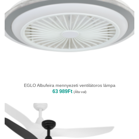
EGLO Albufeira mennyezeti ventilátoros lámpa
63 989
Ft
(Áfa-val)