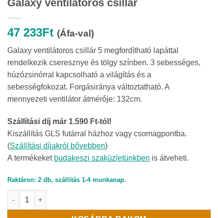
Galaxy ventilátoros csillár
47 233
Ft
(Áfa-val)
Galaxy ventilátoros csillár 5 megfordítható lapáttal
rendelkezik cseresznye és tölgy színben. 3 sebességes,
húzózsinórral kapcsolható a világítás és a
sebességfokozat. Forgásiránya változtatható. A
mennyezeti ventilátor átmérője: 132cm.
Szállítási díj már 1.590 Ft-tól!
Kiszállítás GLS futárral házhoz vagy csomagpontba.
(
Szállítási díjakról bővebben
)
A termékeket
budakeszi szaküzletünkben
is átveheti.
Raktáron: 2 db, szállítás 1-4 munkanap.
Galaxy ventilátoros csillár mennyiség