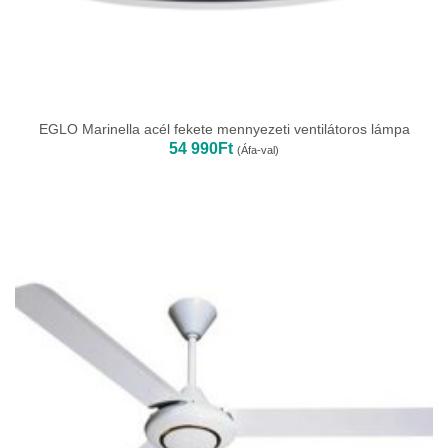
EGLO Marinella acél fekete mennyezeti ventilátoros lámpa
54 990
Ft
(Áfa-val)