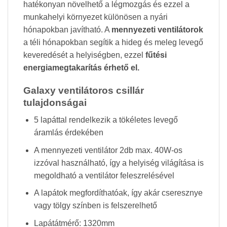
hatékonyan növelhető a légmozgás és ezzel a
munkahelyi környezet különösen a nyári
hónapokban javítható. A
mennyezeti ventilátorok
a téli hónapokban segítik a hideg és meleg levegő
keveredését a helyiségben, ezzel
fűtési
energiamegtakarítás érhető el.
Galaxy ventilátoros csillár
tulajdonságai
5 lapáttal rendelkezik a tökéletes levegő
áramlás érdekében
A mennyezeti ventilátor 2db max. 40W-os
izzóval használható, így a helyiség világítása is
megoldható a ventilátor feleszrelésével
A lapátok megfordíthatóak, így akár cseresznye
vagy tölgy színben is felszerelhető
Lapátátmérő: 1320mm