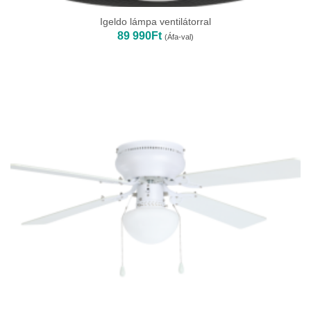
Igeldo lámpa ventilátorral
89 990
Ft
(Áfa-val)