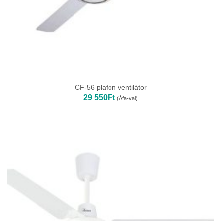
CF-56 plafon ventilátor
29 550
Ft
(Áfa-val)