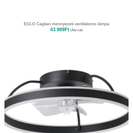
EGLO Cagliari mennyezeti ventilátoros lámpa
43 989
Ft
(Áfa-val)