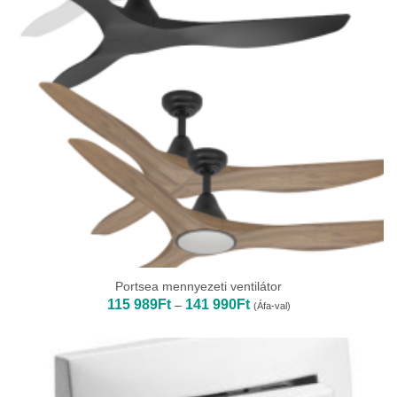
Portsea mennyezeti ventilátor
Ártartomány:
115 989
Ft
141 990
Ft
–
(Áfa-val)
115
989Ft
-
141
990Ft