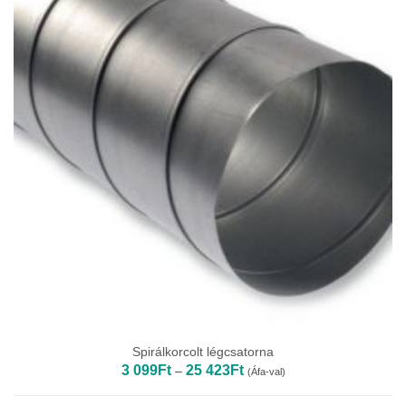
Spirálkorcolt légcsatorna
Ártartomány:
3 099
Ft
25 423
Ft
–
(Áfa-val)
3
099Ft
-