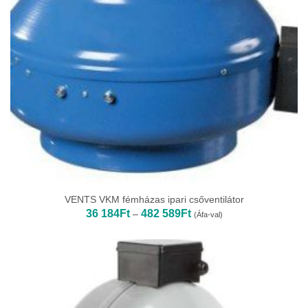
VENTS VKM fémházas ipari csőventilátor
Ártartomány:
36 184
Ft
482 589
Ft
–
(Áfa-val)
36
184Ft
-
482
589Ft