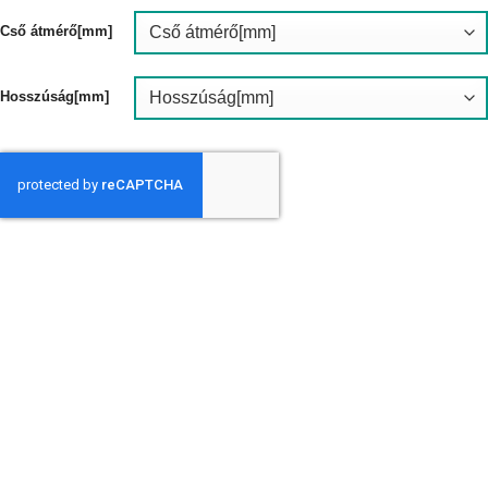
099Ft
-
Cső átmérő[mm]
25
423Ft
Hosszúság[mm]