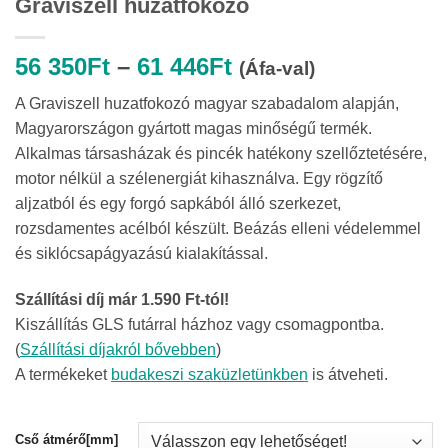
Graviszell huzatfokozó
Ártartomány:
56 350
Ft
–
61 446
Ft
(Áfa-val)
56
A Graviszell huzatfokozó magyar szabadalom alapján,
350Ft
Magyarországon gyártott magas minőségű termék.
-
Alkalmas társasházak és pincék hatékony szellőztetésére,
61
motor nélkül a szélenergiát kihasználva. Egy rögzítő
446Ft
aljzatból és egy forgó sapkából álló szerkezet,
rozsdamentes acélból készült. Beázás elleni védelemmel
és siklócsapágyazású kialakítással.
Szállítási díj már 1.590 Ft-tól!
Kiszállítás GLS futárral házhoz vagy csomagpontba.
(
Szállítási díjakról bővebben
)
A termékeket
budakeszi szaküzletünkben
is átveheti.
Cső átmérő[mm]