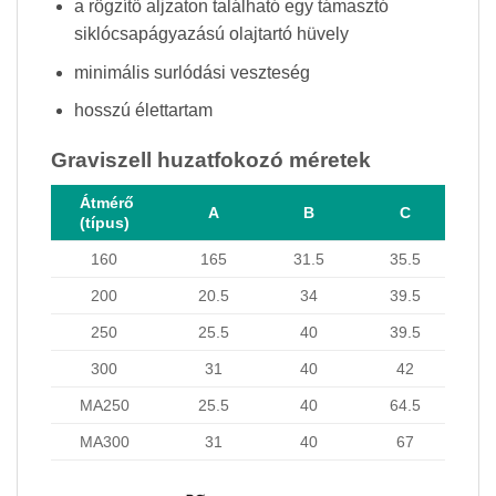
a rögzítő aljzaton található egy támasztó
siklócsapágyazású olajtartó hüvely
minimális surlódási veszteség
hosszú élettartam
Graviszell huzatfokozó méretek
Átmérő
A
B
C
(típus)
160
165
31.5
35.5
200
20.5
34
39.5
250
25.5
40
39.5
300
31
40
42
MA250
25.5
40
64.5
MA300
31
40
67