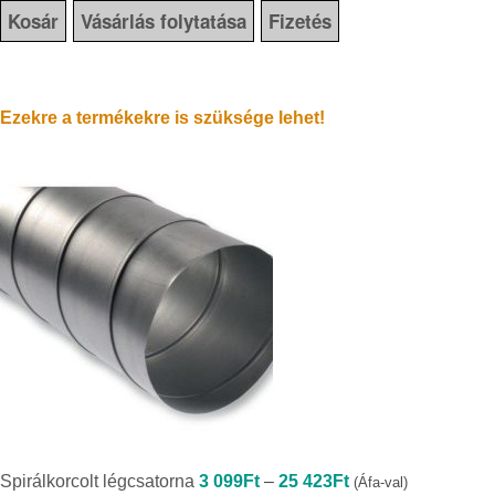
Kosár
Vásárlás folytatása
Fizetés
Ezekre a termékekre is szüksége lehet!
Ártartomány:
Spirálkorcolt légcsatorna
3 099
Ft
–
25 423
Ft
(Áfa-val)
3