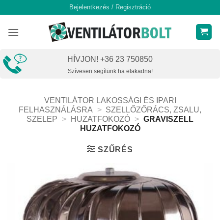
Skip
Bejelentkezés / Regisztráció
to
content
HÍVJON! +36 23 750850
Szívesen segítünk ha elakadna!
VENTILÁTOR LAKOSSÁGI ÉS IPARI
FELHASZNÁLÁSRA
>
SZELLŐZŐRÁCS, ZSALU,
SZELEP
>
HUZATFOKOZÓ
>
GRAVISZELL
HUZATFOKOZÓ
SZŰRÉS