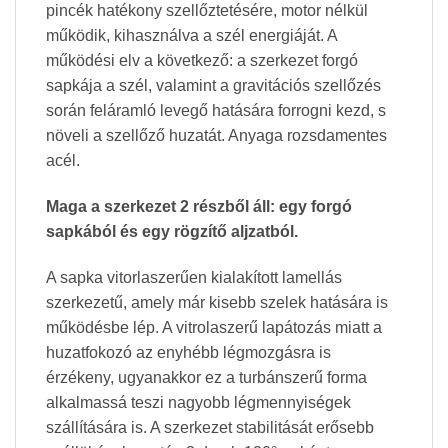
pincék hatékony szellőztetésére, motor nélkül
működik, kihasználva a szél energiáját. A
működési elv a következő: a szerkezet forgó
sapkája a szél, valamint a gravitációs szellőzés
során feláramló levegő hatására forrogni kezd, s
növeli a szellőző huzatát. Anyaga rozsdamentes
acél.
Maga a szerkezet 2 részből áll: egy forgó
sapkából és egy rögzítő aljzatból.
A sapka vitorlaszerűen kialakított lamellás
szerkezetű, amely már kisebb szelek hatására is
működésbe lép. A vitrolaszerű lapátozás miatt a
huzatfokozó az enyhébb légmozgásra is
érzékeny, ugyanakkor ez a turbánszerű forma
alkalmassá teszi nagyobb légmennyiségek
szállítására is. A szerkezet stabilitását erősebb