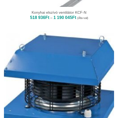
Konyhai elszívó ventilátor KCF-N
Ártartomány:
518 936
Ft
1 190 045
Ft
–
(Áfa-val)
518
936Ft
-
1
190
045Ft