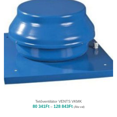
Tetőventilátor VENTS VKMK
Ártartomány:
80 341
Ft
128 843
Ft
–
(Áfa-val)
80
341Ft
-