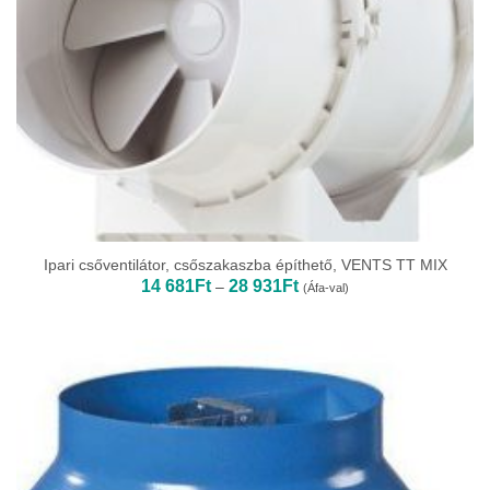
Ipari csőventilátor, csőszakaszba építhető, VENTS TT MIX
Ártartomány:
14 681
Ft
28 931
Ft
–
(Áfa-val)
14
681Ft
-
28
931Ft