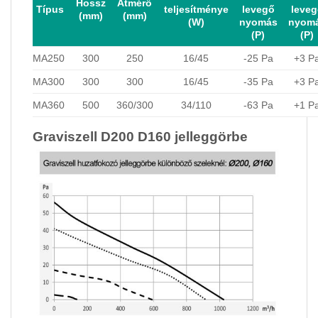
Hossz
Átmérő
Típus
teljesítménye
levegő
leveg
(mm)
(mm)
(W)
nyomás
nyom
(P)
(P)
MA250
300
250
16/45
-25 Pa
+3 P
MA300
300
300
16/45
-35 Pa
+3 P
MA360
500
360/300
34/110
-63 Pa
+1 P
Graviszell D200 D160 jelleggörbe