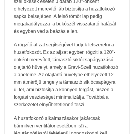
széllökések esetén 3 darab 120°-onként
elhelyezett merevítő láb biztosítja a huzatfokozó
sapka belsejében. A felső tömör lap pedig
megakadályozza a bukószél visszatartó hatását
és egyben véd a beázás ellen.
A rögzítő aljzat segítségével tudjuk felszerelni a
huzatfokozót. Ez az aljzat egyben rögzíti a 120°-
onként merevített, támasztó siklócsapágyazású
olajtartó hüvelyt, amely a Gravi-Szell huzatfokozó
alapeleme. Az olajtartó hüvelybe elhelyezett 12
mm átmérőjű tengely a támasztó siklócsapágyra
ül fel, ami biztosítja a könnyed forgást, hiszen a
forgási veszteséget minimalizálja. Továbbá a
szerkezetet elnyűhetetlenné teszi.
A huzatfokozó alkalmazásakor (akárcsak
bármilyen ventilátor esetében is!) a
légutánpótlásról feltétlenül gondoskodni kell,