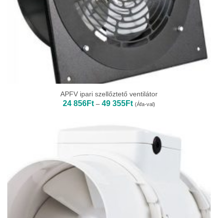
APFV ipari szellőztető ventilátor
Ártartomány:
24 856
Ft
49 355
Ft
–
(Áfa-val)
24
856Ft
-
49
355Ft