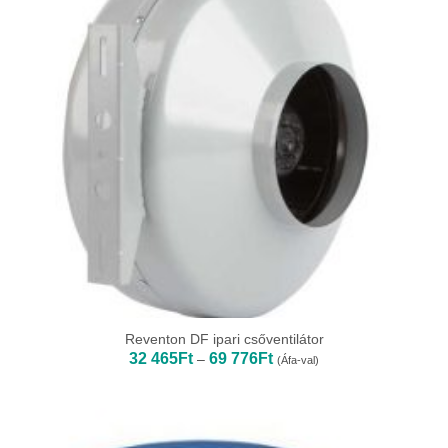
Reventon DF ipari csőventilátor
Ártartomány:
32 465
Ft
69 776
Ft
–
(Áfa-val)
32
465Ft
-
69
776Ft