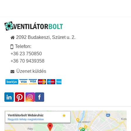
128
843Ft
2092 Budakeszi, Szüret u. 2.
Telefon:
+36 23 750850
+36 70 9439358
Üzenet küldés