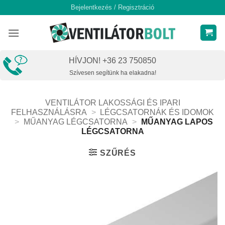
Skip
Bejelentkezés / Regisztráció
to
content
HÍVJON! +36 23 750850
Szívesen segítünk ha elakadna!
VENTILÁTOR LAKOSSÁGI ÉS IPARI
FELHASZNÁLÁSRA
>
LÉGCSATORNÁK ÉS IDOMOK
>
MŰANYAG LÉGCSATORNA
>
MŰANYAG LAPOS
LÉGCSATORNA
SZŰRÉS