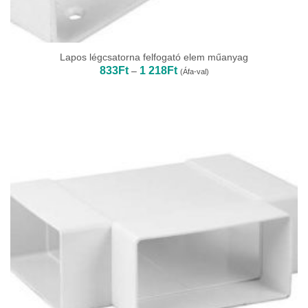
Lapos légcsatorna felfogató elem műanyag
Ártartomány:
833
Ft
1 218
Ft
–
(Áfa-val)
833Ft
-
1
218Ft