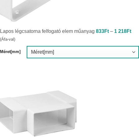
Árt
Lapos légcsatorna felfogató elem műanyag
833
Ft
–
1 218
Ft
833
-
(Áfa-val)
1
218
Méret[mm]