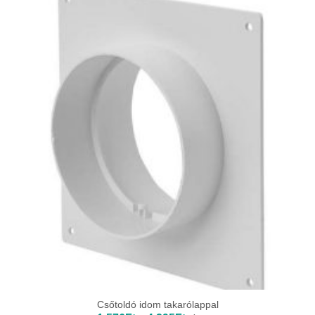
32
450Ft
Csőtoldó idom takarólappal