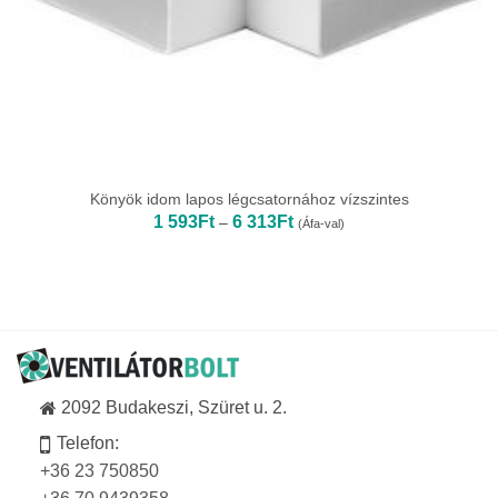
Könyök idom lapos légcsatornához vízszintes
Ártartomány:
1 593
Ft
6 313
Ft
–
(Áfa-val)
1
593Ft
-
6
313Ft
2092 Budakeszi, Szüret u. 2.
Telefon:
+36 23 750850