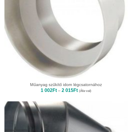
Műanyag szűkítő idom légcsatornához
Ártartomány:
1 002
Ft
2 015
Ft
–
(Áfa-val)
1
002Ft
-
2
015Ft