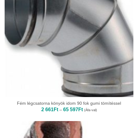
Fém légcsatorna könyök idom 90 fok gumi tömítéssel
Ártartomány:
2 661
Ft
65 597
Ft
–
(Áfa-val)
2
661Ft
-
65
597Ft