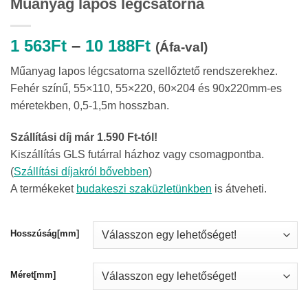
Műanyag lapos légcsatorna
Ártartomány:
1 563
Ft
–
10 188
Ft
(Áfa-val)
1
Műanyag lapos légcsatorna szellőztető rendszerekhez.
563Ft
Fehér színű, 55×110, 55×220, 60×204 és 90x220mm-es
-
méretekben, 0,5-1,5m hosszban.
10
188Ft
Szállítási díj már 1.590 Ft-tól!
Kiszállítás GLS futárral házhoz vagy csomagpontba.
(
Szállítási díjakról bővebben
)
A termékeket
budakeszi szaküzletünkben
is átveheti.
Hosszúság[mm]
Méret[mm]