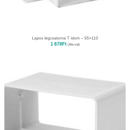
Lapos légcsatorna T idom – 55×110
1 678
Ft
(Áfa-val)