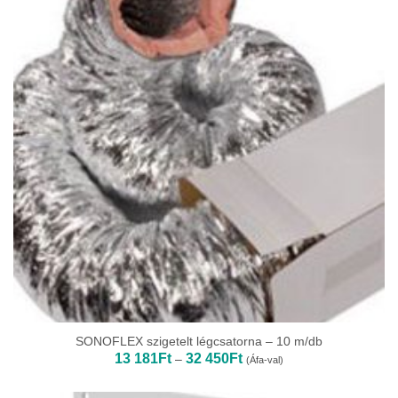
SONOFLEX szigetelt légcsatorna – 10 m/db
Ártartomány:
13 181
Ft
32 450
Ft
–
(Áfa-val)
13
181Ft
-