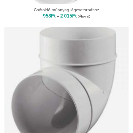
Csőtoldó műanyag légcsatornához
Ártartomány:
958
Ft
2 015
Ft
–
(Áfa-val)
958Ft
-
2
015Ft