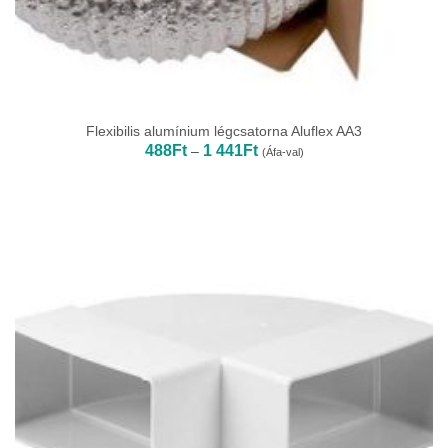
Flexibilis alumínium légcsatorna Aluflex AA3
Ártartomány:
488
Ft
1 441
Ft
–
(Áfa-val)
488Ft
-
1
441Ft