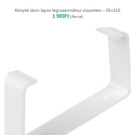
Könyök idom lapos légcsatornához vízszintes – 55×110
1 593
Ft
(Áfa-val)