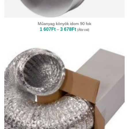
Műanyag könyök idom 90 fok
Ártartomány:
1 607
Ft
3 678
Ft
–
(Áfa-val)
1
607Ft
-
3
678Ft