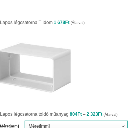
Lapos légcsatorna T idom
1 678
Ft
(Áfa-val)
Ártartomány:
Lapos légcsatorna toldó műanyag
804
Ft
–
2 323
Ft
(Áfa-val)
804Ft
-
2
Méret[mm]