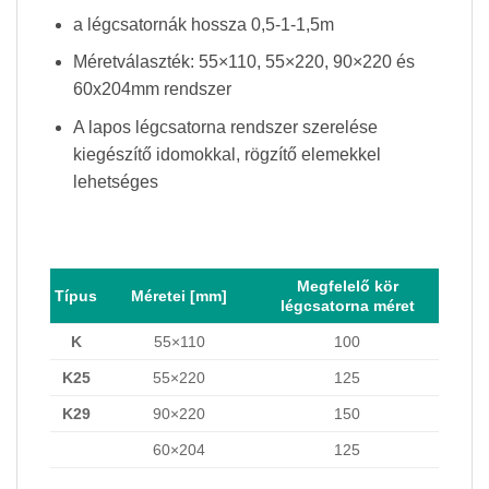
a légcsatornák hossza 0,5-1-1,5m
Méretválaszték: 55×110, 55×220, 90×220 és
60x204mm rendszer
A lapos légcsatorna rendszer szerelése
kiegészítő idomokkal, rögzítő elemekkel
lehetséges
Megfelelő kör
Típus
Méretei [mm]
légcsatorna méret
K
55×110
100
K25
55×220
125
K29
90×220
150
60×204
125