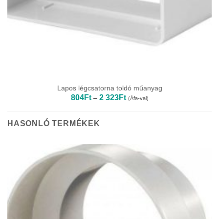
Lapos légcsatorna toldó műanyag
Ártartomány:
804
Ft
2 323
Ft
–
(Áfa-val)
804Ft
-
2
323Ft
HASONLÓ TERMÉKEK