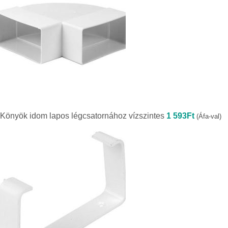
Könyök idom lapos légcsatornához vízszintes
1 593
Ft
(Áfa-val)