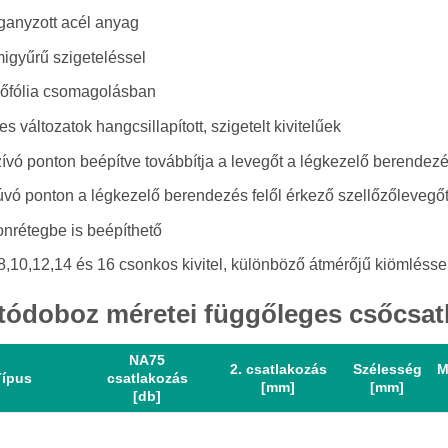
ganyzott acél anyag
igyűrű szigeteléssel
őfólia csomagolásban
s változatok hangcsillapított, szigetelt kivitelűek
ívó ponton beépítve továbbítja a levegőt a légkezelő berendezé
úvó ponton a légkezelő berendezés felől érkező szellőzőlevegőt
onrétegbe is beépíthető
8,10,12,14 és 16 csonkos kivitel, különböző átmérőjű kiömlésse
tódoboz méretei függőleges csőcsat
NA75
2. csatlakozás
Szélesség
M
Típus
csatlakozás
[mm]
[mm]
[db]