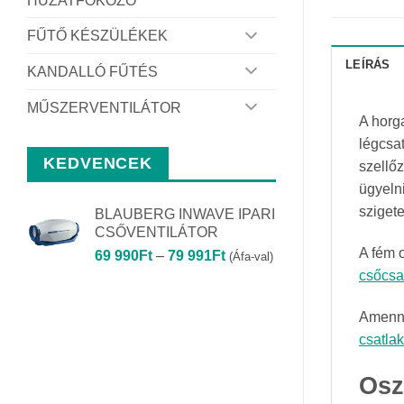
HUZATFOKOZÓ
FŰTŐ KÉSZÜLÉKEK
LEÍRÁS
KANDALLÓ FŰTÉS
MŰSZERVENTILÁTOR
A horg
légcsat
KEDVENCEK
szellő
ügyeln
szigete
BLAUBERG INWAVE IPARI
CSŐVENTILÁTOR
A fém o
Ártartomány:
69 990
Ft
–
79 991
Ft
(Áfa-val)
69
csőcsa
990Ft
-
Amenny
79
csatla
991Ft
Osz