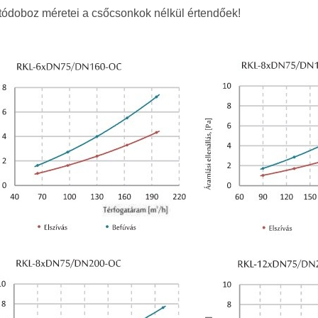
tódoboz méretei a csőcsonkok nélkül értendőek!