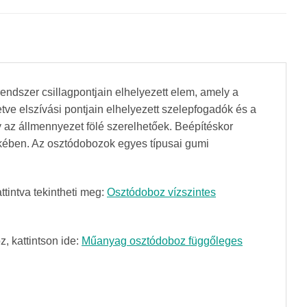
endszer csillagpontjain elhelyezett elem, amely a
tve elszívási pontjain elhelyezett szelepfogadók és a
y az állmennyezet fölé szerelhetőek. Beépítéskor
ekében. Az osztódobozok egyes típusai gumi
ttintva tekintheti meg:
Osztódoboz vízszintes
, kattintson ide:
Műanyag osztódoboz függőleges