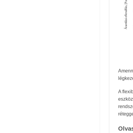
Amenny
légkez
A flex
eszköz
rendsze
rétegge
Olva