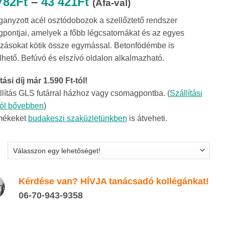
Ártartomány:
782
Ft
–
43 421
Ft
(Áfa-val)
18
ganyzott acél osztódobozok a szellőztető rendszer
782Ft
agpontjai, amelyek a főbb légcsatornákat és az egyes
-
zásokat kötik össze egymással. Betonfödémbe is
43
lhető. Befúvó és elszívó oldalon alkalmazható.
421Ft
tási díj már 1.590 Ft-tól!
llítás GLS futárral házhoz vagy csomagpontba. (
Szállítási
ról bővebben
)
mékeket
budakeszi szaküzletünkben
is átveheti.
Kérdése van? HÍVJA tanácsadó kollégánkat!
06-70-943-9358