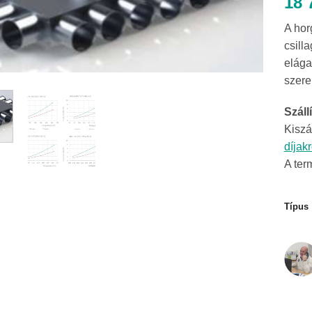
18 
A hor
csill
elága
szere
Szállí
Kiszá
díjak
A ter
Típus