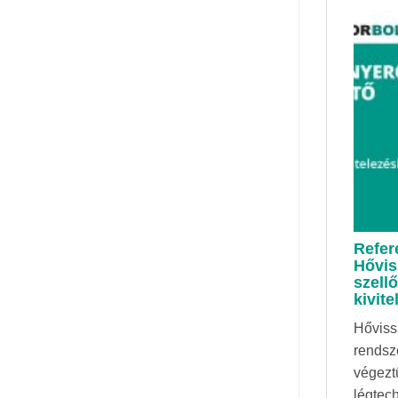
Refer
Hővis
szell
kivit
Hőviss
rendsze
végezt
légtec