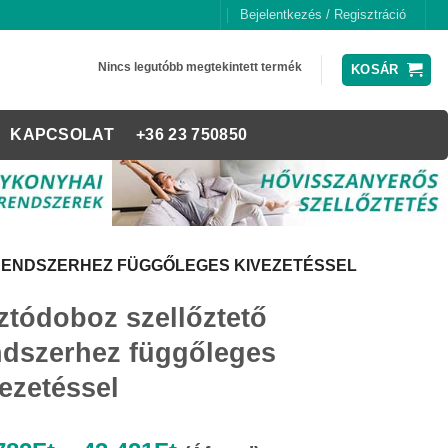
Bejelentkezés / Regisztráció
Nincs legutóbb megtekintett termék
KOSÁR
KAPCSOLAT
+36 23 750850
RENDSZERHEZ FÜGGŐLEGES KIVEZETÉSSEL
ztódoboz szellőztető
ndszerhez függőleges
ezetéssel