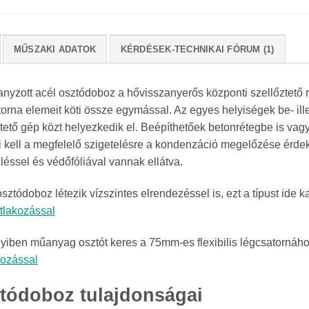
MŰSZAKI ADATOK
KÉRDÉSEK-TECHNIKAI FÓRUM (1)
anyzott acél osztódoboz a hővisszanyerős központi szellőztető r
orna elemeit köti össze egymással. Az egyes helyiségek be- ille
ztető gép közt helyezkedik el. Beépíthetőek betonrétegbe is vag
i kell a megfelelő szigetelésre a kondenzáció megelőzése érd
léssel és védőfóliával vannak ellátva.
sztódoboz létezik vízszintes elrendezéssel is, ezt a típust ide ka
tlakozással
iben műanyag osztót keres a 75mm-es flexibilis légcsatornához
kozással
tódoboz tulajdonságai