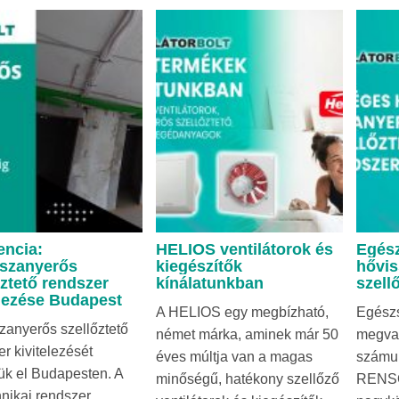
encia:
HELIOS ventilátorok és
Egés
szanyerős
kiegészítők
hővi
őztető rendszer
kínálatunkban
szell
elezése Budapest
A HELIOS egy megbízható,
Egész
zanyerős szellőztető
német márka, aminek már 50
megval
r kivitelezését
éves múltja van a magas
számun
ük el Budapesten. A
minőségű, hatékony szellőző
RENS
hnikai rendszer