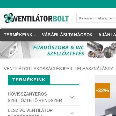
Skip
to
content
Keresés
a
következőre:
TERMÉKEINK
VÁSÁRLÁSI TANÁCSOK
AJÁNLA
VENTILÁTOR LAKOSSÁGI ÉS IPARI FELHASZNÁLÁSRA
TERMÉKEINK
-32%
HŐVISSZANYERŐS
SZELLŐZTETŐ RENDSZER
ELSZÍVÓ VENTILÁTOR