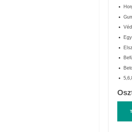
Hor
Gum
Véd
Egye
Elsz
Bef
Bet
5,6,
Osz