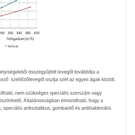
elyiségekből összegyűjtött levegőt továbbítja a
kező szellőzőlevegőt osztja szét az egyes ágak között.
akítható, nem szükséges speciális szerszám vagy
 köszönhető. Általánosságban elmondható, hogy a
 speciális antisztatikus, gombaölő és antibakteriális