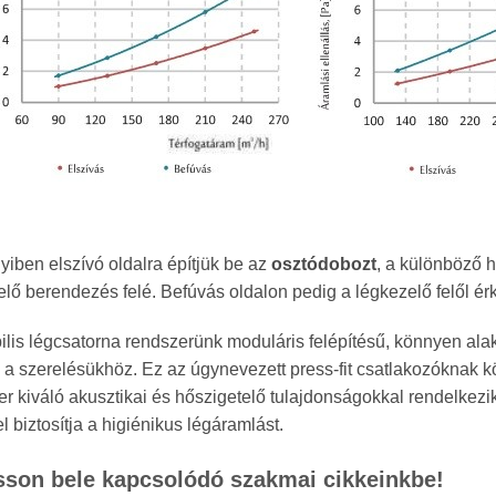
iben elszívó oldalra építjük be az
osztódobozt
, a különböző h
elő berendezés felé. Befúvás oldalon pedig a légkezelő felől ér
ibilis légcsatorna rendszerünk moduláris felépítésű, könnyen al
 a szerelésükhöz. Ez az úgynevezett press-fit csatlakozóknak
r kiváló akusztikai és hőszigetelő tulajdonságokkal rendelkezik,
l biztosítja a higiénikus légáramlást.
sson bele kapcsolódó szakmai cikkeinkbe!