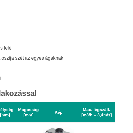
s felé
 osztja szét az egyes ágaknak
l
lakozással
élység
Magasság
Max. légszáll.
Kép
[mm]
[mm]
[m3/h – 3,4m/s]