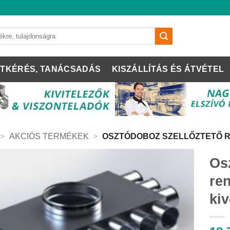
TKÉRÉS, TANÁCSADÁS
KISZÁLLÍTÁS ÉS ÁTVÉTEL
>
AKCIÓS TERMÉKEK
>
OSZTÓDOBOZ SZELLŐZTETŐ 
Os
re
kiv