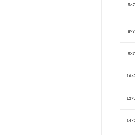
5×7
6×7
8×7
10×
12×
14×