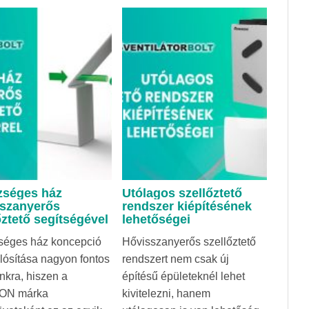
zséges ház
Utólagos szellőztető
sszanyerős
rendszer kiépítésének
őztető segítségével
lehetőségei
séges ház koncepció
Hővisszanyerős szellőztető
ósítása nagyon fontos
rendszert nem csak új
kra, hiszen a
építésű épületeknél lehet
ON márka
kivitelezni, hanem