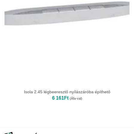
Isola 2.45 légbeeresztő nyílászáróba építhető
6 161
Ft
(Áfa-val)