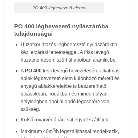
PO 400 légbevezető elemei
PO 400 légbevezető nyílászáróba
tulajdonságai
Huzatkorlátozós légbeeresztő nyílászárókba,
kézi elzárási lehetőséggel. A friss levegő
huzatmentesen, szűrt állapotban áramlik be.
A
PO 400
friss levegő bevezetésére alkalmas
ablak légbevezető elem különböző méretű és
anyagú ablakkeretekbe is beszerelhető,
lakásokban, irodákban és minden olyan
helyiségben ahol állandó légcserére van
szükség.
Külső rovarvédő ráccsal együtt szállítjuk
3
Maximum 40m
/h légszállítással rendelkezik,