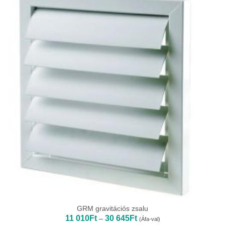
GRM gravitációs zsalu
Ártartomány:
11 010
Ft
30 645
Ft
–
(Áfa-val)
11