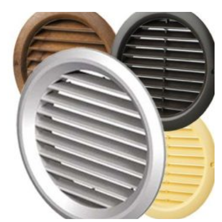
010Ft
-
30
645Ft