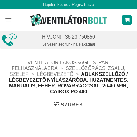
Skip
Bejelentkezés / Regisztráció
to
content
HÍVJON! +36 23 750850
Szívesen segítünk ha elakadna!
VENTILÁTOR LAKOSSÁGI ÉS IPARI
FELHASZNÁLÁSRA
>
SZELLŐZŐRÁCS, ZSALU,
SZELEP
>
LÉGBEVEZETŐ
>
ABLAKSZELLŐZŐ /
LÉGBEVEZETŐ NYÍLÁSZÁRÓBA, HUZATMENTES,
MANUÁLIS, FEHÉR, ROVARRÁCCSAL, 20-40 M³/H,
CAIROX PO 400
SZŰRÉS