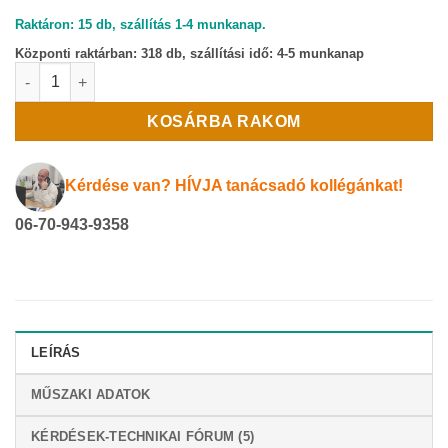
Raktáron: 15 db, szállítás 1-4 munkanap.
Központi raktárban:
318 db, szállítási idő: 4-5 munkanap
Ablakszellőző / légbevezető nyílászáróba, huzatmentes, manuáli
KOSÁRBA RAKOM
Kérdése van? HÍVJA tanácsadó kollégánkat!
06-70-943-9358
LEÍRÁS
MŰSZAKI ADATOK
KÉRDÉSEK-TECHNIKAI FÓRUM (5)