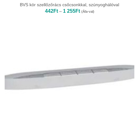
BVS kör szellőzőrács csőcsonkkal, szúnyoghálóval
Ártartomány:
442
Ft
1 255
Ft
–
(Áfa-val)
442Ft
-
1
255Ft