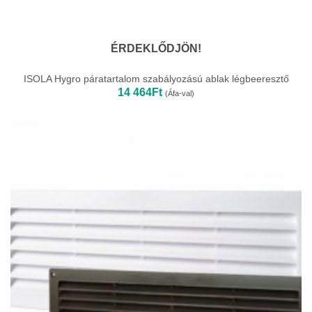
ÉRDEKLŐDJÖN!
ISOLA Hygro páratartalom szabályozású ablak légbeeresztő
14 464
Ft
(Áfa-val)