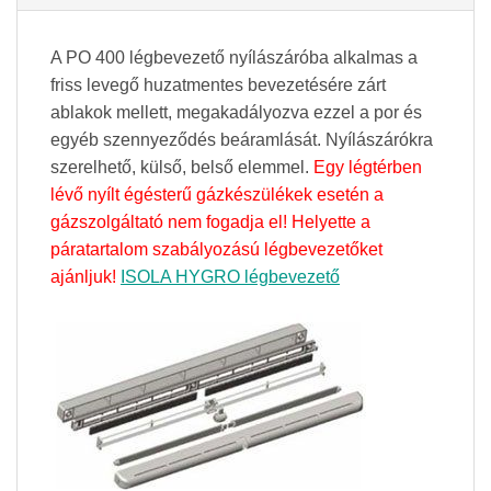
A PO 400 légbevezető nyílászáróba alkalmas a
friss levegő huzatmentes bevezetésére zárt
ablakok mellett, megakadályozva ezzel a por és
egyéb szennyeződés beáramlását. Nyílászárókra
szerelhető, külső, belső elemmel.
Egy légtérben
lévő nyílt égésterű gázkészülékek esetén a
gázszolgáltató nem fogadja el! Helyette a
páratartalom szabályozású légbevezetőket
ajánljuk!
ISOLA HYGRO légbevezető