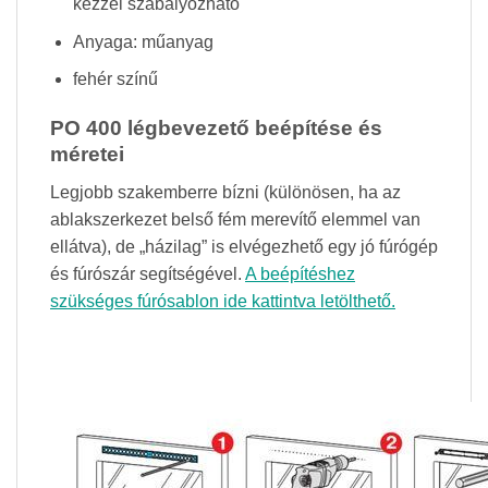
kézzel szabályozható
Anyaga: műanyag
fehér színű
PO 400 légbevezető beépítése és
méretei
Legjobb szakemberre bízni (különösen, ha az
ablakszerkezet belső fém merevítő elemmel van
ellátva), de „házilag” is elvégezhető egy jó fúrógép
és fúrószár segítségével.
A beépítéshez
szükséges fúrósablon ide kattintva letölthető.