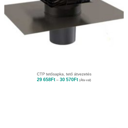
CTP tetősapka, tető átvezetés
Ártartomány:
29 658
Ft
30 570
Ft
–
(Áfa-val)
29
658Ft
-
30
570Ft