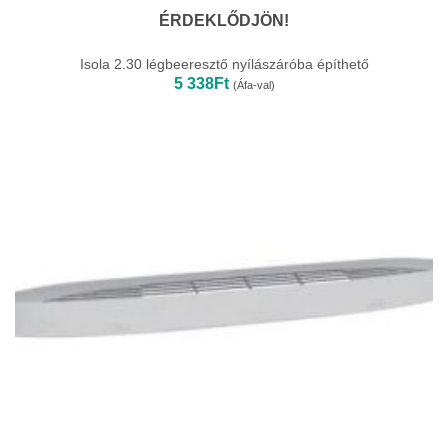
ÉRDEKLŐDJÖN!
Isola 2.30 légbeeresztő nyílászáróba építhető
5 338
Ft
(Áfa-val)