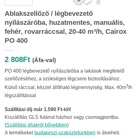
Ablakszellőző / légbevezető
nyílászáróba, huzatmentes, manuális,
fehér, rovarráccsal, 20-40 m³/h, Cairox
PO 400
2 808
Ft
(Áfa-val)
PO 400 légbevezető nyílászáróba a lakások megfelelő
szellőzéséhez, a szükséges légcsere biztosításához.
3
Külső ráccsal, kézzel állítható légmennyiség. Max. 40m
/h
légszállítással
Szállítási díj már 1.590 Ft-tól!
Kiszállítás GLS futárral házhoz vagy csomagpontba.
(
Szállítási díjakról bővebben
)
A termékeket
budakeszi szaküzletünkben
is átveheti.