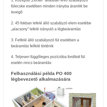
1. Középső „center” állásban lévő szabályozó
fülecske esetében minden irányba áramlik be
levegő
2. 45 fokban lefelé álló szabályzó elem esetébe
„alacsony” lefelé irányuló a légbeáramlás
3. Felfelé álló szabályozó fül esetében a
beáramlás felfelé történik
4. Teljesen függőleges pozícióba fordított fül
esetén nincs beáramlás
Felhasználási példa PO 400
légbevezető alkalmazására