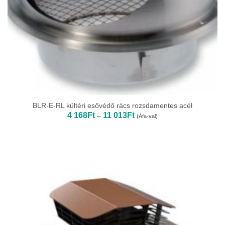
BLR-E-RL kültéri esővédő rács rozsdamentes acél
Ártartomány:
4 168
Ft
11 013
Ft
–
(Áfa-val)
4
168Ft
-
11
013Ft