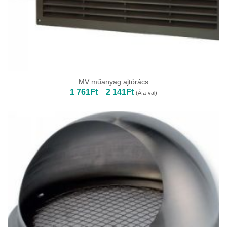
MV műanyag ajtórács
Ártartomány:
1 761
Ft
2 141
Ft
–
(Áfa-val)
1
761Ft
-
2
141Ft