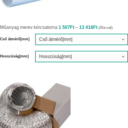
Ártartomány:
Műanyag merev körcsatorna
1 507
Ft
–
13 416
Ft
(Áfa-val)
1
507Ft
-
Cső átmérő[mm]
13
416Ft
Hosszúság[mm]