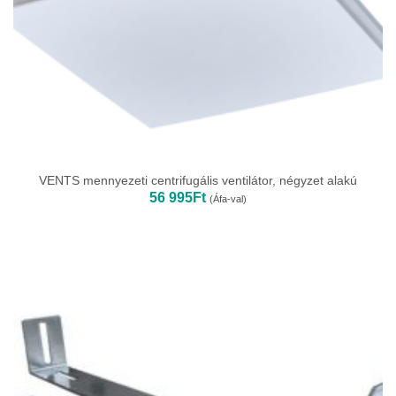
VENTS mennyezeti centrifugális ventilátor, négyzet alakú
56 995
Ft
(Áfa-val)