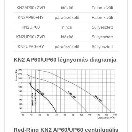
KN2AP60+ZVR
időzítő
Falon kívüli
KN2AP60+HY
páraérzékelő
Falon kívüli
KN2UP60
nincs
Süllyesztett
KN2UP60+ZVR
időzítő
Süllyesztett
KN2UP60+HY
páraérzékelő
Süllyesztett
KN2 AP60/UP60 légnyomás diagramja
Red-Ring KN2 AP60/UP60 centrifugális