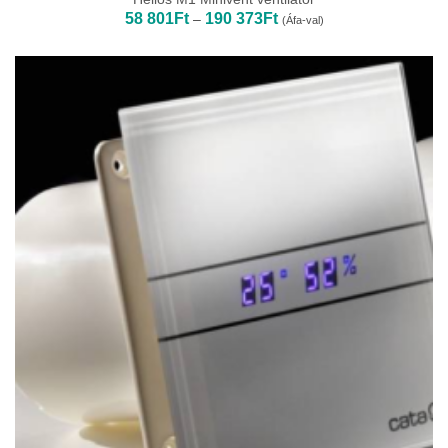
Ártartomány:
58 801
Ft
190 373
Ft
–
(Áfa-val)
58
801Ft
-
190
373Ft