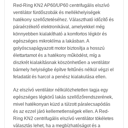
Red-Ring KN2 AP60/UP60 centrifugális elszívó
ventilátor fürdőszobák és mellékhelyiségek
hatékony szellőztetéséhez. Választható időzítő és
páraérzékelő elektronikával, amelyekkel még
könnyebben kialakítható a komfortos légkör és
egészséges mikroklíma a lakásban. A
golyóscsapágyazott motor biztosítja a hosszú
élettartamot és a hatékony működést, míg a
diszkrét kialakításnak köszönhetően a ventilátor
bármely helyiségbe építve feltűnés nélkül végzi el
feladatát és harcol a penész kialakulása ellen.
Az elszívó ventilátor nélkülözhetetlen tagja egy
egészséges légkörű lakás szellőzőrendszerének,
mivel hatékonyan küzd a túlzott páralecsapódás
és az ezzel járó kellemetlenségek ellen. A Red-
Ring KN2 centrifugális elszívó ventilátor tökéletes
választás lehet, ha a megbízhatóságot és a