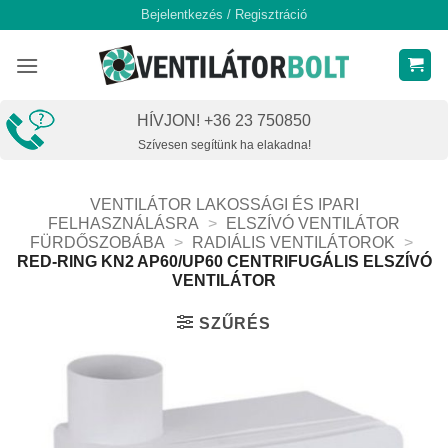
Skip
Bejelentkezés / Regisztráció
to
content
HÍVJON! +36 23 750850
Szívesen segítünk ha elakadna!
VENTILÁTOR LAKOSSÁGI ÉS IPARI
FELHASZNÁLÁSRA
>
ELSZÍVÓ VENTILÁTOR
FÜRDŐSZOBÁBA
>
RADIÁLIS VENTILÁTOROK
>
RED-RING KN2 AP60/UP60 CENTRIFUGÁLIS ELSZÍVÓ
VENTILÁTOR
SZŰRÉS