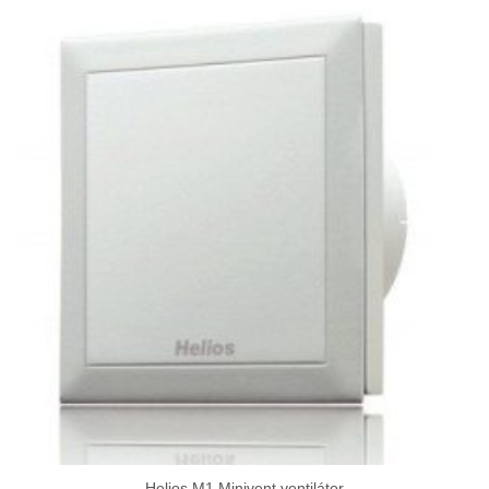
-
79
804Ft
Helios M1 Minivent ventilátor