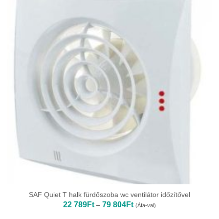
SAF Quiet T halk fürdőszoba wc ventilátor időzítővel
Ártartomány:
22 789
Ft
79 804
Ft
–
(Áfa-val)
22
789Ft