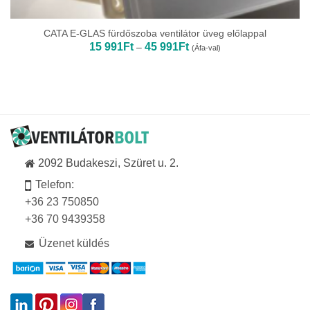
CATA E-GLAS fürdőszoba ventilátor üveg előlappal
Ártartomány:
15 991
Ft
45 991
Ft
–
(Áfa-val)
15
991Ft
-
45
991Ft
2092 Budakeszi, Szüret u. 2.
Telefon:
+36 23 750850
+36 70 9439358
Üzenet küldés