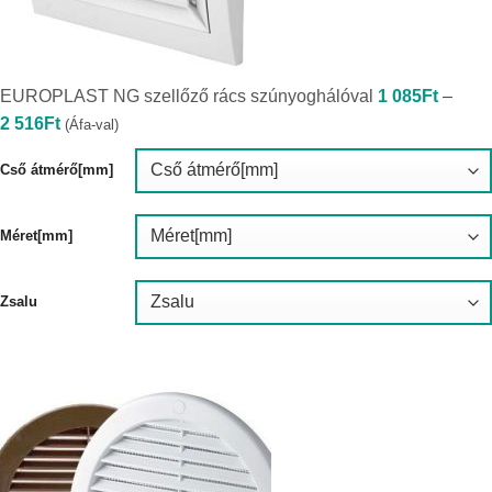
EUROPLAST NG szellőző rács szúnyoghálóval
1 085
Ft
–
Ártartomány:
2 516
Ft
(Áfa-val)
1
085Ft
-
Cső átmérő[mm]
2
516Ft
Méret[mm]
Zsalu