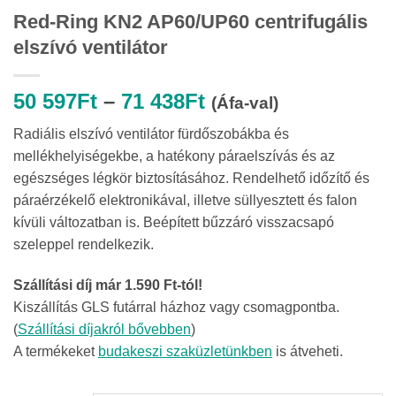
Red-Ring KN2 AP60/UP60 centrifugális
elszívó ventilátor
Ártartomány:
50 597
Ft
–
71 438
Ft
(Áfa-val)
50
Radiális elszívó ventilátor fürdőszobákba és
597Ft
mellékhelyiségekbe, a hatékony páraelszívás és az
-
egészséges légkör biztosításához. Rendelhető időzítő és
71
páraérzékelő elektronikával, illetve süllyesztett és falon
438Ft
kívüli változatban is. Beépített bűzzáró visszacsapó
szeleppel rendelkezik.
Szállítási díj már 1.590 Ft-tól!
Kiszállítás GLS futárral házhoz vagy csomagpontba.
(
Szállítási díjakról bővebben
)
A termékeket
budakeszi szaküzletünkben
is átveheti.