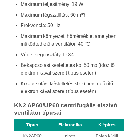
Maximum teljesítmény: 19 W
Maximum légszállítás: 60 m³/h
Frekvencia: 50 Hz
Maximum környezeti hőmérséklet amelyben
működtethető a ventilátor: 40 °C
Védettségi osztály: IPX4
Bekapcsolási késleltetés kb. 50 mp (időzítő
elektronikával szerelt típus esetén)
Kikapcsolási késleltetés kb. 6 perc (időzítő
elektronikával szerelt típus esetén)
KN2 AP60/UP60 centrifugális elszívó
ventilátor típusai
Típus
Elektronika
Kiépítés
KN2AP60
nincs
Falon kívüli