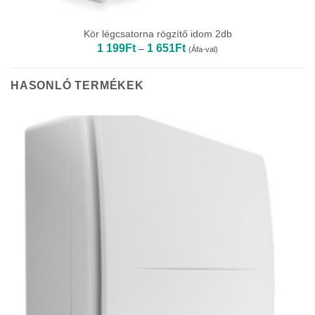
Kör légcsatorna rögzítő idom 2db
Ártartomány:
1 199
Ft
1 651
Ft
–
(Áfa-val)
1
199Ft
-
1
HASONLÓ TERMÉKEK
651Ft