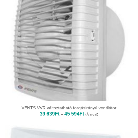
VENTS VVR változtatható forgásirányú ventilátor
Ártartomány:
39 639
Ft
45 594
Ft
–
(Áfa-val)
39
639Ft
-
45
594Ft