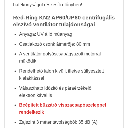
hatékonyságot részesíti előnyben!
Red-Ring KN2 AP60/UP60 centrifugális
elszívó ventilátor tulajdonságai
Anyaga: UV álló műanyag
Csatlakozó csonk átmérője: 80 mm
A ventilátor golyóscsapágyazott motorral
működik
Rendelhető falon kívüli, illetve süllyesztett
kialakítással
Választható időzítő és páraérzékelő
elektronikával is
Beépített bűzzáró visszacsapószeleppel
rendelkezik
Zajszint 3 méter távolságból: 35 dB (A)