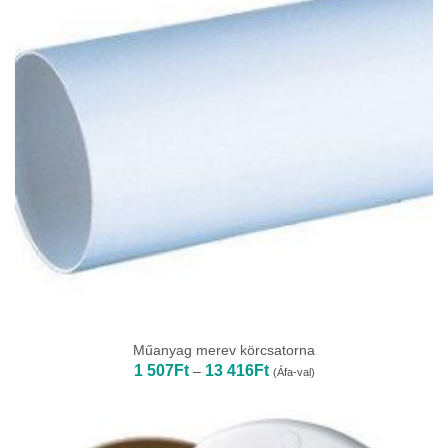
Műanyag merev körcsatorna
Ártartomány:
1 507
Ft
13 416
Ft
–
(Áfa-val)
1
507Ft
-
13
416Ft