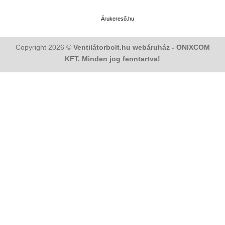
Árukereső.hu
Copyright 2026 ©
Ventilátorbolt.hu webáruház - ONIXCOM
KFT. Minden jog fenntartva!