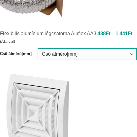
Ár
Flexibilis alumínium légcsatorna Aluflex AA3
488
Ft
–
1 441
Ft
4
-
(Áfa-val)
1
4
Cső átmérő[mm]