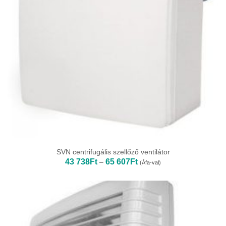
SVN centrifugális szellőző ventilátor
Ártartomány:
43 738
Ft
65 607
Ft
–
(Áfa-val)
43
738Ft
-
65
607Ft