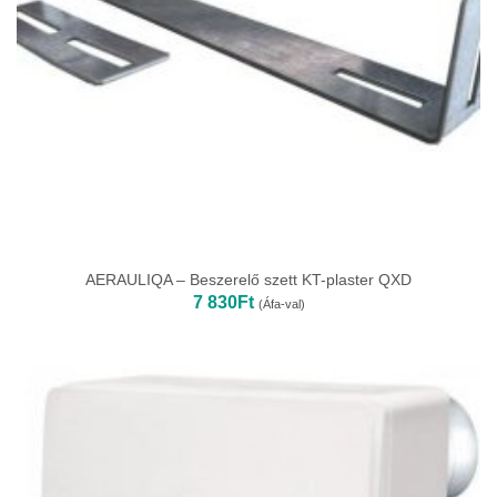
AERAULIQA – Beszerelő szett KT-plaster QXD
7 830
Ft
(Áfa-val)