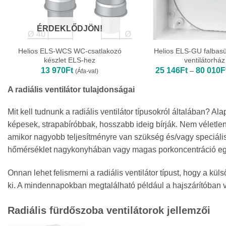
ÉRDEKLŐDJÖN!
Helios ELS-WCS WC-csatlakozó
Helios ELS-GU falbasül
készlet ELS-hez
ventilátorház
13 970
Ft
25 146
Ft
80 010
F
–
(Áfa-val)
A radiális ventilátor tulajdonságai
Mit kell tudnunk a radiális ventilátor típusokról általában? 
képesek, strapabíróbbak, hosszabb ideig bírják. Nem véletlen,
amikor nagyobb teljesítményre van szükség és/vagy speciál
hőmérséklet nagykonyhában vagy magas porkoncentráció egy
Onnan lehet felismerni a radiális ventilátor típust, hogy a k
ki. A mindennapokban megtalálható például a hajszárítóban 
Radiális fürdőszoba ventilátorok jellemzői