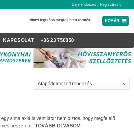
Bejelentkezés / Regisztráció
Nincs legutóbb megtekintett termék
KOSÁR
KAPCSOLAT
+36 23 750850
egy sima axiális ventilátor nem biztos, hogy megfelelő
demes beszerelni.
TOVÁBB OLVASOM