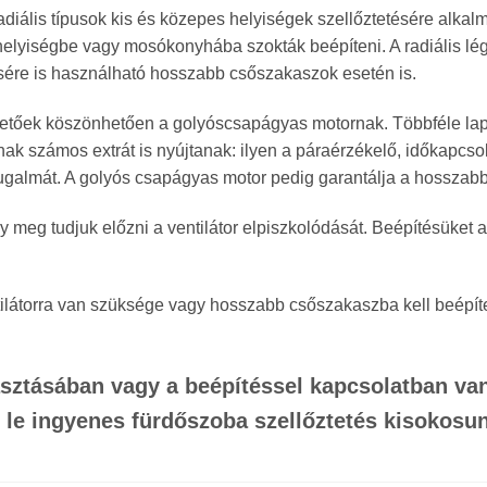
radiális típusok kis és közepes helyiségek szellőztetésére alkal
elyiségbe vagy mosókonyhába szokták beépíteni. A radiális l
tésére is használható hosszabb csőszakaszok esetén is.
hetőek köszönhetően a golyóscsapágyas motornak. Többféle lapát
k számos extrát is nyújtanak: ilyen a páraérzékelő, időkapcsoló,
yugalmát. A golyós csapágyas motor pedig garantálja a hosszabb 
így meg tudjuk előzni a ventilátor elpiszkolódását. Beépítésüket 
látorra van szüksége vagy hosszabb csőszakaszba kell beépíte
asztásában vagy a beépítéssel kapcsolatban van
 le ingyenes fürdőszoba szellőztetés kisokosu