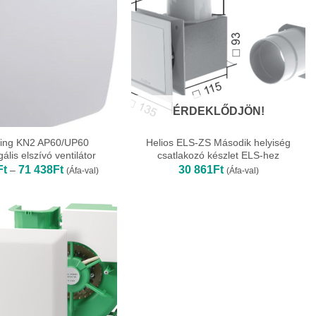
ÉRDEKLŐDJÖN!
ing KN2 AP60/UP60
Helios ELS-ZS Második helyiség
gális elszívó ventilátor
csatlakozó készlet ELS-hez
Ártartomány:
Ft
71 438
Ft
30 861
Ft
–
(Áfa-val)
(Áfa-val)
50
597Ft
-
71
438Ft