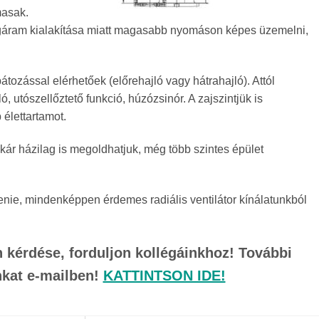
masak.
égáram kialakítása miatt magasabb nyomáson képes üzemelni,
ozással elérhetőek (előrehajló vagy hátrahajló). Attól
 utószellőztető funkció, húzózsinór. A zajszintjük is
élettartamot.
akár házilag is megoldhatjuk, még több szintes épület
nie, mindenképpen érdemes radiális ventilátor kínálatunkból
 kérdése, forduljon kollégáinkhoz! További
nkat e-mailben!
KATTINTSON IDE!