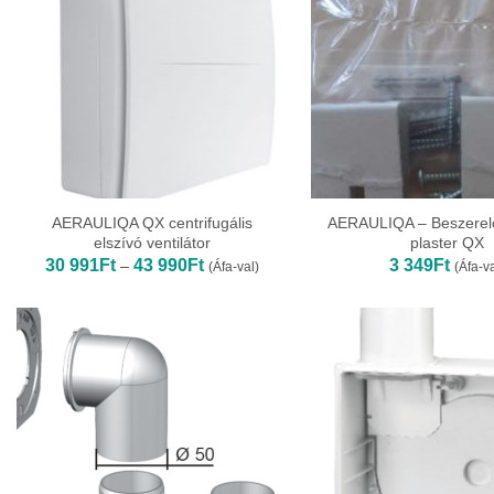
AERAULIQA QX centrifugális
AERAULIQA – Beszerelő
elszívó ventilátor
plaster QX
Ártartomány:
30 991
Ft
43 990
Ft
3 349
Ft
–
(Áfa-val)
(Áfa-va
30
991Ft
-
43
990Ft