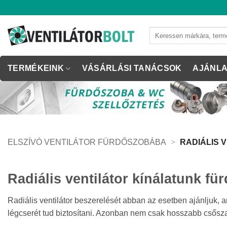
Skip
to
content
Keresés
a
következőre:
TERMÉKEINK
VÁSÁRLÁSI TANÁCSOK
AJÁNLA
ELSZÍVÓ VENTILÁTOR FÜRDŐSZOBÁBA
>
RADIÁLIS 
Radiális ventilátor kínálatunk f
Radiális ventilátor beszerelését abban az esetben ajánljuk, 
légcserét tud biztosítani. Azonban nem csak hosszabb csősza