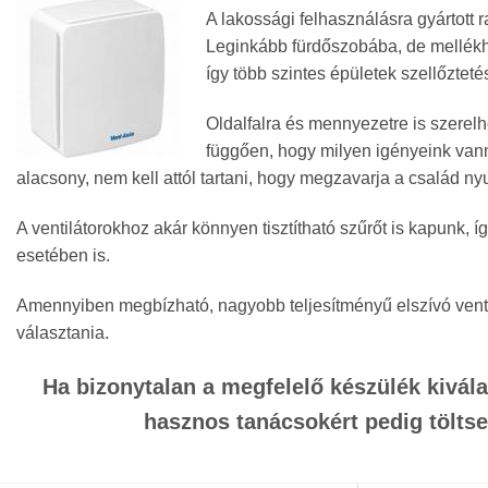
A lakossági felhasználásra gyártott 
Leginkább fürdőszobába, de mellékh
így több szintes épületek szellőzte
Oldalfalra és mennyezetre is szerel
függően, hogy milyen igényeink vanna
alacsony, nem kell attól tartani, hogy megzavarja a család n
A ventilátorokhoz akár könnyen tisztítható szűrőt is kapunk, 
esetében is.
Amennyiben megbízható, nagyobb teljesítményű elszívó venti
választania.
Ha bizonytalan a megfelelő készülék kivál
hasznos tanácsokért pedig töltse