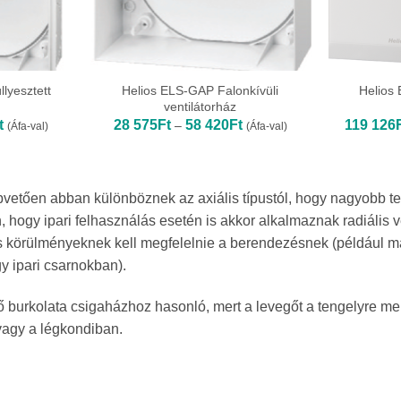
lyesztett
Helios ELS-GAP Falonkívüli
Helios 
ventilátorház
Ártartomány:
Ártartomány:
t
28 575
Ft
58 420
Ft
119 126
–
(Áfa-val)
(Áfa-val)
25
28
146Ft
575Ft
-
-
80
58
010Ft
420Ft
Alapvetően abban különböznek az axiális típustól, hogy nagyobb t
 hogy ipari felhasználás esetén is akkor alkalmaznak radiális ve
is körülményeknek kell megfelelnie a berendezésnek (például 
 ipari csarnokban).
ülső burkolata csigaházhoz hasonló, mert a levegőt a tengelyre me
vagy a légkondiban.