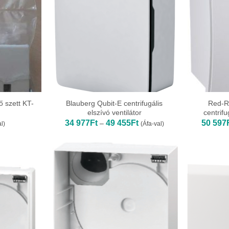
 szett KT-
Blauberg Qubit-E centrifugális
Red-R
elszívó ventilátor
centrifu
Ártartomány:
34 977
Ft
49 455
Ft
50 597
–
l)
(Áfa-val)
34
977Ft
-
49
455Ft