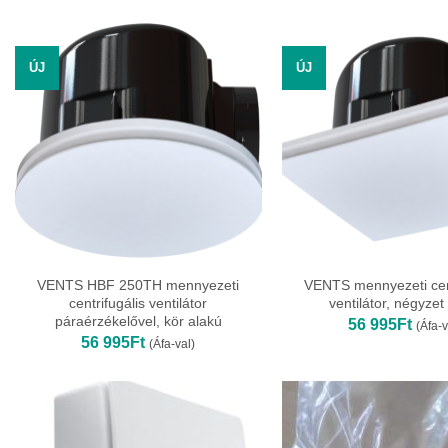
ÚJ
ÚJ
VENTS HBF 250TH mennyezeti
VENTS mennyezeti cent
centrifugális ventilátor
ventilátor, négyzet
páraérzékelővel, kör alakú
56 995
Ft
(Áfa-v
56 995
Ft
(Áfa-val)