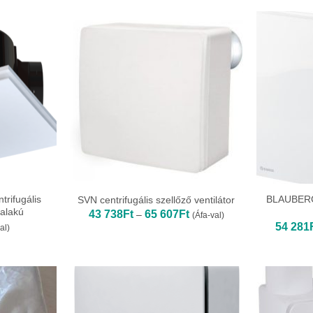
rifugális
BLAUBERG
SVN centrifugális szellőző ventilátor
 alakú
Ártartomány:
43 738
Ft
65 607
Ft
–
(Áfa-val)
43
54 281
al)
738Ft
-
65
607Ft