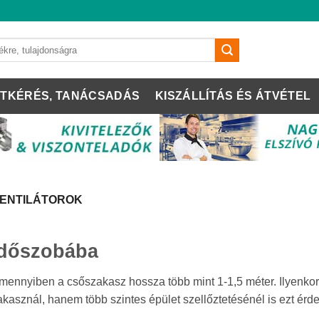
TKÉRÉS, TANÁCSADÁS
KISZÁLLÍTÁS ÉS ÁTVÉTEL
VENTILÁTOROK
ürdőszobába
amennyiben a csőszakasz hossza több mint 1-1,5 méter. Ilyenkor 
kasznál, hanem több szintes épület szellőztetésénél is ezt ér