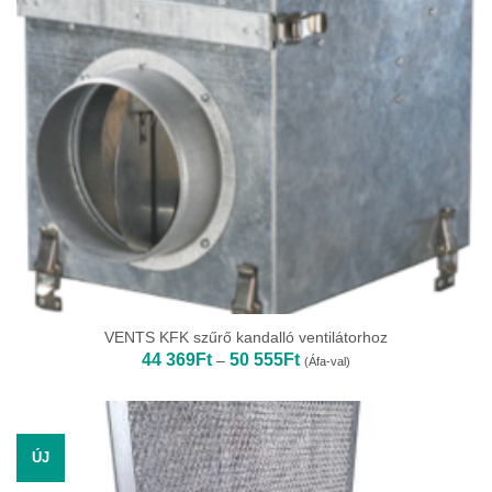
VENTS KFK szűrő kandalló ventilátorhoz
Ártartomány:
44 369
Ft
50 555
Ft
–
(Áfa-val)
44
369Ft
-
50
555Ft
ÚJ