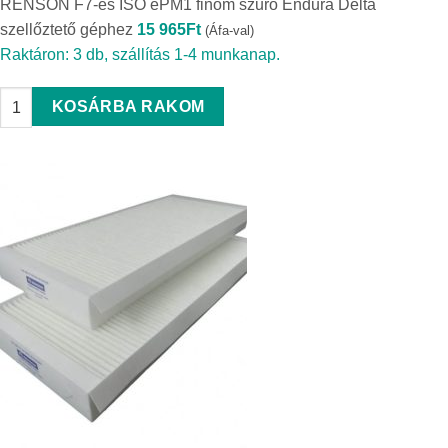
RENSON F7-es ISO ePM1 finom szűrő Endura Delta
szellőztető géphez
15 965
Ft
(Áfa-val)
Raktáron: 3 db, szállítás 1-4 munkanap.
RENSON F7-es ISO ePM1 finom szűrő Endura Delta szellőztető gé
KOSÁRBA RAKOM