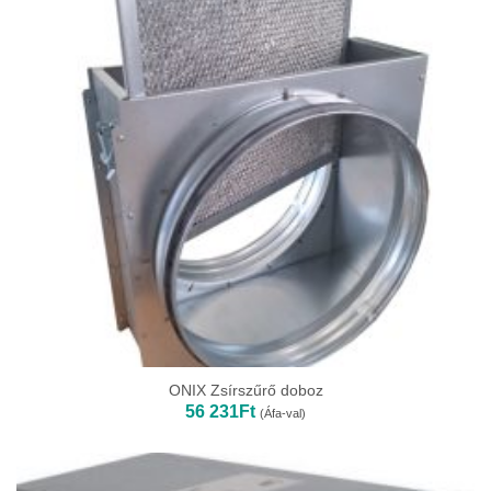
ONIX Zsírszűrő doboz
56 231
Ft
(Áfa-val)