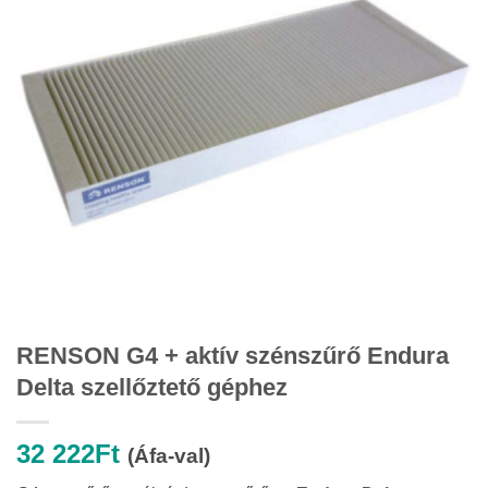
RENSON G4 + aktív szénszűrő Endura
Delta szellőztető géphez
32 222
Ft
(Áfa-val)