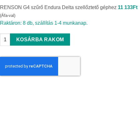
RENSON G4 szűrő Endura Delta szellőztető géphez
11 133
Ft
(Áfa-val)
Raktáron: 8 db, szállítás 1-4 munkanap.
RENSON G4 szűrő Endura Delta szellőztető géphez quantity
KOSÁRBA RAKOM