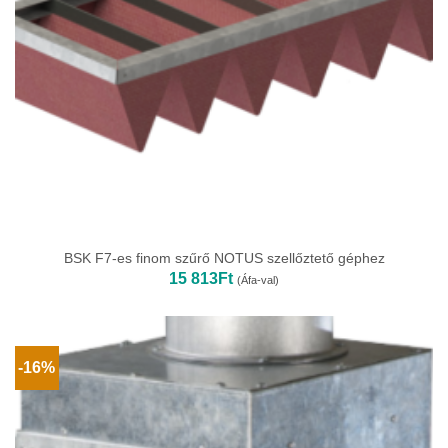
BSK F7-es finom szűrő NOTUS szellőztető géphez
15 813
Ft
(Áfa-val)
-16%