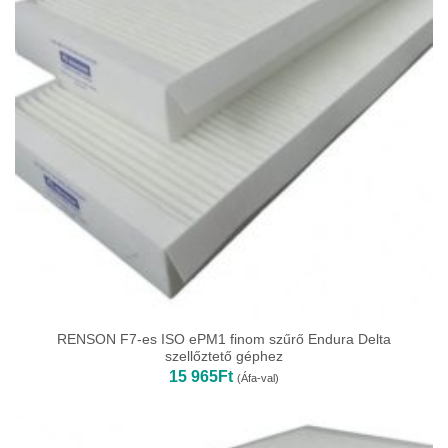
RENSON F7-es ISO ePM1 finom szűrő Endura Delta
szellőztető géphez
15 965
Ft
(Áfa-val)