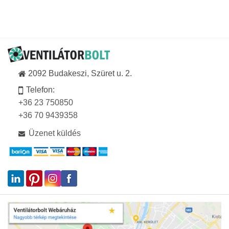
847Ft
-
94
513Ft
2092 Budakeszi, Szüret u. 2.
Telefon:
+36 23 750850
+36 70 9439358
Üzenet küldés