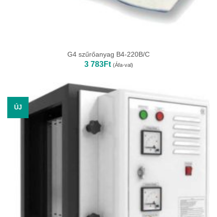
G4 szűrőanyag B4-220B/C
3 783
Ft
(Áfa-val)
ÚJ