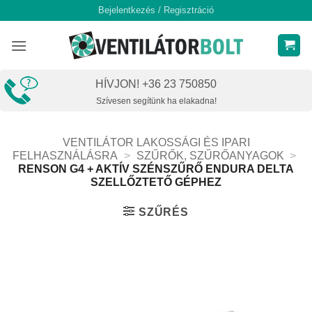
Skip
Bejelentkezés / Regisztráció
to
content
HÍVJON! +36 23 750850
Szívesen segítünk ha elakadna!
VENTILÁTOR LAKOSSÁGI ÉS IPARI
FELHASZNÁLÁSRA
>
SZŰRŐK, SZŰRŐANYAGOK
>
RENSON G4 + AKTÍV SZÉNSZŰRŐ ENDURA DELTA
SZELLŐZTETŐ GÉPHEZ
SZŰRÉS