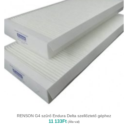
RENSON G4 szűrő Endura Delta szellőztető géphez
11 133
Ft
(Áfa-val)