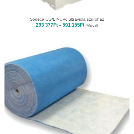
Sodeca CG/LP-UVc ultraviola szűrőház
Ártartomány:
293 377
Ft
591 155
Ft
–
(Áfa-val)
293
377Ft
-
591
155Ft