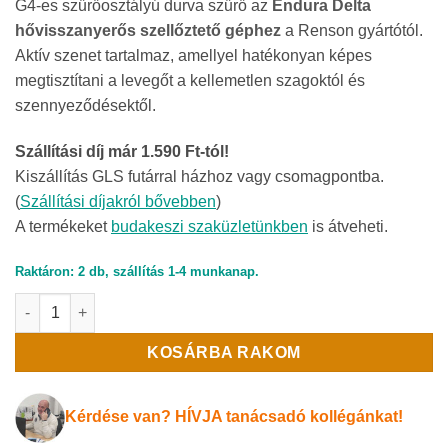
G4-es szűrőosztályú durva szűrő a
z
Endura Delta
hővisszanyerős szellőztető géphez
a Renson gyártótól.
Aktív szenet tartalmaz, amellyel hatékonyan képes
megtisztítani a levegőt a kellemetlen szagoktól és
szennyeződésektől.
Szállítási díj már 1.590 Ft-tól!
Kiszállítás GLS futárral házhoz vagy csomagpontba.
(
Szállítási díjakról bővebben
)
A termékeket
budakeszi szaküzletünkben
is átveheti.
Raktáron: 2 db, szállítás 1-4 munkanap.
RENSON G4 + aktív szénszűrő Endura Delta szellőztető géphe
KOSÁRBA RAKOM
Kérdése van? HÍVJA tanácsadó kollégánkat!