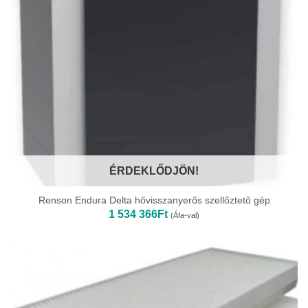
ÉRDEKLŐDJÖN!
Renson Endura Delta hővisszanyerős szellőztető gép
1 534 366
Ft
(Áfa-val)