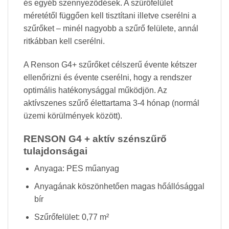
és egyéb szennyeződések. A szűrőfelület
méretétől függően kell tisztítani illetve cserélni a
szűrőket – minél nagyobb a szűrő felülete, annál
ritkábban kell cserélni.
A Renson G4+ szűrőket célszerű évente kétszer
ellenőrizni és évente cserélni, hogy a rendszer
optimális hatékonysággal működjön. Az
aktívszenes szűrő élettartama 3-4 hónap (normál
üzemi körülmények között).
RENSON G4 + aktív szénszűrő
tulajdonságai
Anyaga: PES műanyag
Anyagának köszönhetően magas hőállósággal
bír
Szűrőfelület: 0,77 m²