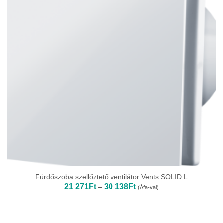
Fürdőszoba szellőztető ventilátor Vents SOLID L
Ártartomány:
21 271
Ft
30 138
Ft
–
(Áfa-val)
21
271Ft
-
30
138Ft