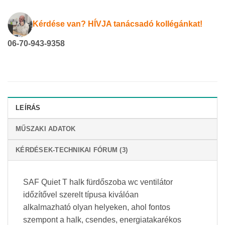
Kérdése van? HÍVJA tanácsadó kollégánkat!
06-70-943-9358
LEÍRÁS
MŰSZAKI ADATOK
KÉRDÉSEK-TECHNIKAI FÓRUM (3)
SAF Quiet T halk fürdőszoba wc ventilátor
időzítővel szerelt típusa kiválóan
alkalmazható olyan helyeken, ahol fontos
szempont a halk, csendes, energiatakarékos