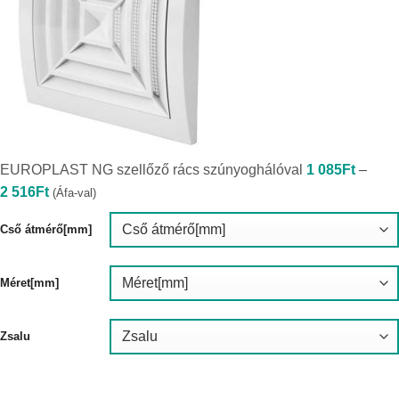
EUROPLAST NG szellőző rács szúnyoghálóval
1 085
Ft
–
Ártartomány:
2 516
Ft
(Áfa-val)
1
085Ft
-
Cső átmérő[mm]
2
516Ft
Méret[mm]
Zsalu