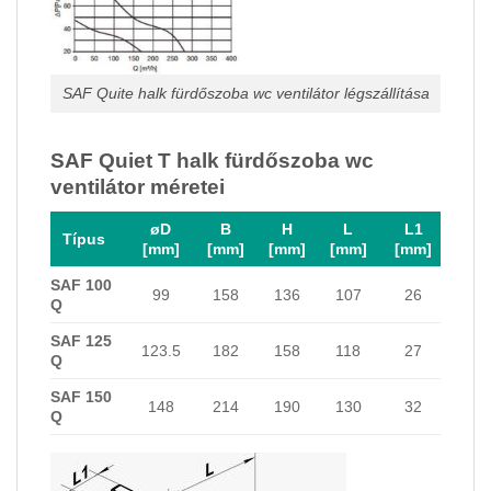
SAF Quite halk fürdőszoba wc ventilátor légszállítása
SAF Quiet T halk fürdőszoba wc
ventilátor méretei
øD
B
H
L
L1
Típus
[mm]
[mm]
[mm]
[mm]
[mm]
SAF 100
99
158
136
107
26
Q
SAF 125
123.5
182
158
118
27
Q
SAF 150
148
214
190
130
32
Q