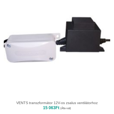
VENTS transzformátor 12V-os zsalus ventilátorhoz
15 063
Ft
(Áfa-val)