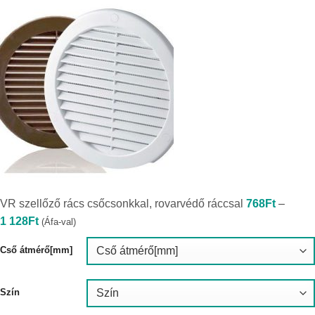
VR szellőző rács csőcsonkkal, rovarvédő ráccsal
768
Ft
–
Ártartomány:
1 128
Ft
(Áfa-val)
768Ft
-
1
Cső átmérő[mm]
128Ft
Szín