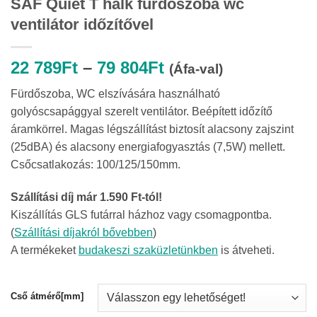
SAF Quiet T halk fürdőszoba wc
ventilátor időzítővel
Ártartomány:
22 789
Ft
–
79 804
Ft
(Áfa-val)
22
Fürdőszoba, WC elszívására használható
789Ft
golyóscsapággyal szerelt ventilátor. Beépített időzítő
-
áramkörrel. Magas légszállítást biztosít alacsony zajszint
79
(25dBA) és alacsony energiafogyasztás (7,5W) mellett.
804Ft
Csőcsatlakozás: 100/125/150mm.
Szállítási díj már 1.590 Ft-tól!
Kiszállítás GLS futárral házhoz vagy csomagpontba.
(
Szállítási díjakról bővebben
)
A termékeket
budakeszi szaküzletünkben
is átveheti.
Cső átmérő[mm]