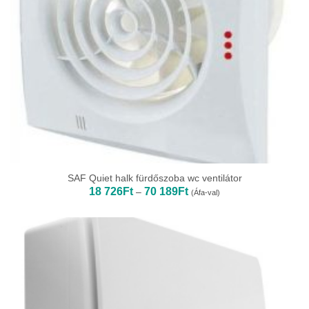
SAF Quiet halk fürdőszoba wc ventilátor
Ártartomány:
18 726
Ft
70 189
Ft
–
(Áfa-val)
18
726Ft
-
70
189Ft