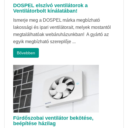
DOSPEL elszívó ventilátorok a
Ventilátorbolt kínálatában!
Ismerje meg a DOSPEL márka megbízható
lakossági és ipari ventilátorait, melyek mostantól
megtalálhatóak webáruházunkban! A gyártó az
egyik megbízható szereplője ...
Bővebben
Fürdőszobai ventilátor bekötése,
beépítése házilag