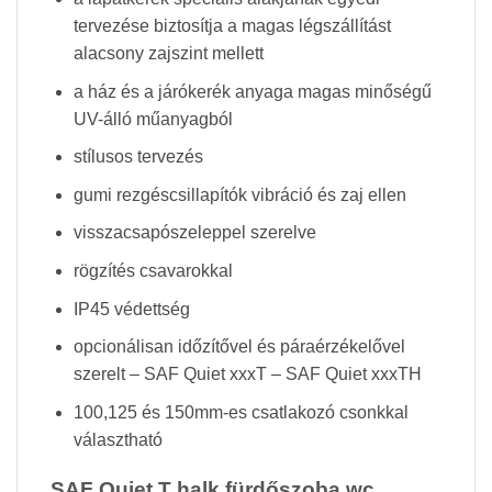
tervezése biztosítja a magas légszállítást
alacsony zajszint mellett
a ház és a járókerék anyaga magas minőségű
UV-álló műanyagból
stílusos tervezés
gumi rezgéscsillapítók vibráció és zaj ellen
visszacsapószeleppel szerelve
rögzítés csavarokkal
IP45 védettség
opcionálisan időzítővel és páraérzékelővel
szerelt – SAF Quiet xxxT – SAF Quiet xxxTH
100,125 és 150mm-es csatlakozó csonkkal
választható
SAF Quiet T halk fürdőszoba wc