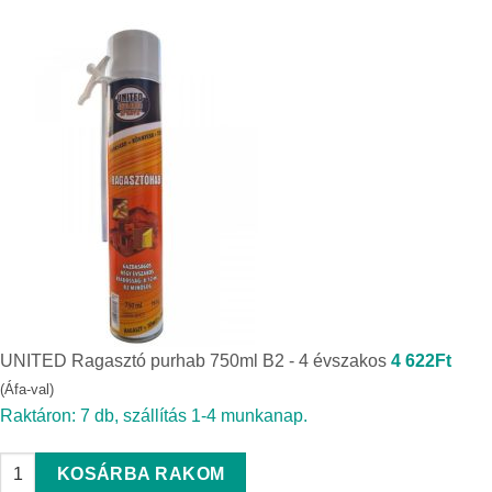
UNITED Ragasztó purhab 750ml B2 - 4 évszakos
4 622
Ft
(Áfa-val)
Raktáron: 7 db, szállítás 1-4 munkanap.
UNITED Ragasztó purhab 750ml B2 - 4 évszakos quantity
KOSÁRBA RAKOM