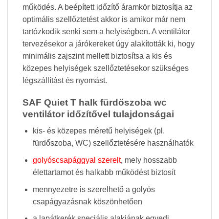
működés. A beépített időzítő áramkör biztosítja az
optimális szellőztetést akkor is amikor már nem
tartózkodik senki sem a helyiségben. A ventilátor
tervezésekor a járókereket úgy alakították ki, hogy
minimális zajszint mellett biztosítsa a kis és
közepes helyiségek szellőztetésekor szükséges
légszállítást és nyomást.
SAF Quiet T halk fürdőszoba wc
ventilátor időzítővel tulajdonságai
kis- és közepes méretű helyiségek (pl.
fürdőszoba, WC) szellőztetésére használhatók
golyóscsapággyal szerelt
,
mely hosszabb
élettartamot és halkabb működést biztosít
mennyezetre is szerelhető a golyós
csapágyazásnak köszönhetően
a lapátkerék speciális alakjának egyedi