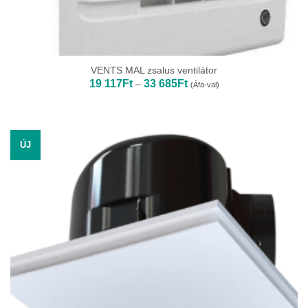
VENTS MAL zsalus ventilátor
Ártartomány:
19 117
Ft
33 685
Ft
–
(Áfa-val)
19
117Ft
-
33
685Ft
ÚJ