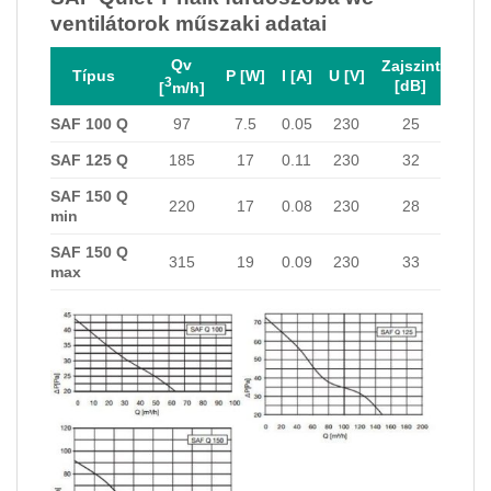
ventilátorok műszaki adatai
Qv
Zajszint
Típus
P [W]
I [A]
U [V]
3
[dB]
[
m/h]
SAF 100 Q
97
7.5
0.05
230
25
SAF 125 Q
185
17
0.11
230
32
SAF 150 Q
220
17
0.08
230
28
min
SAF 150 Q
315
19
0.09
230
33
max