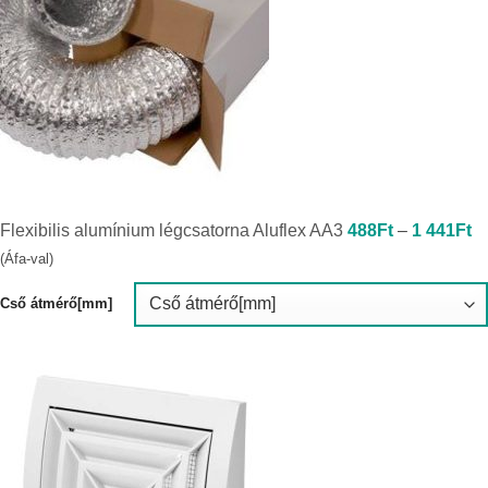
Ár
Flexibilis alumínium légcsatorna Aluflex AA3
488
Ft
–
1 441
Ft
4
-
(Áfa-val)
1
4
Cső átmérő[mm]