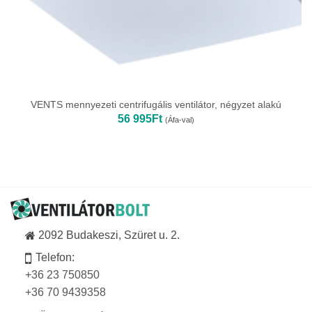
VENTS mennyezeti centrifugális ventilátor, négyzet alakú
56 995
Ft
(Áfa-val)
2092 Budakeszi, Szüret u. 2.
Telefon:
+36 23 750850
+36 70 9439358