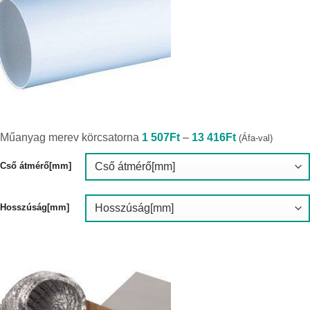
Ártartomány:
Műanyag merev körcsatorna
1 507
Ft
–
13 416
Ft
(Áfa-val)
1
507Ft
-
Cső átmérő[mm]
13
416Ft
Hosszúság[mm]