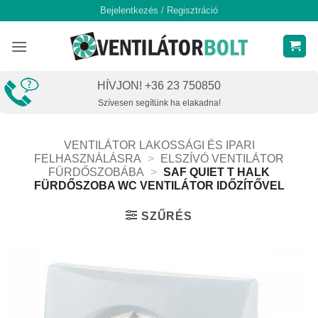
Skip
Bejelentkezés / Regisztráció
to
content
HÍVJON! +36 23 750850
Szívesen segítünk ha elakadna!
VENTILÁTOR LAKOSSÁGI ÉS IPARI
FELHASZNÁLÁSRA
>
ELSZÍVÓ VENTILÁTOR
FÜRDŐSZOBÁBA
>
SAF QUIET T HALK
FÜRDŐSZOBA WC VENTILÁTOR IDŐZÍTŐVEL
SZŰRÉS