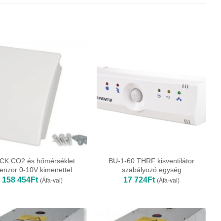
CK CO2 és hőmérséklet
BU-1-60 THRF kisventilátor
enzor 0-10V kimenettel
szabályozó egység
158 454
Ft
17 724
Ft
(Áfa-val)
(Áfa-val)