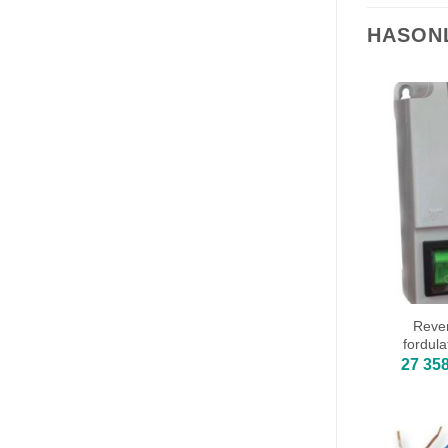
HASON
Reve
fordul
27 35