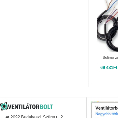
Belimo z
69 431
Ft
2092 Budakeszi, Szüret u. 2.