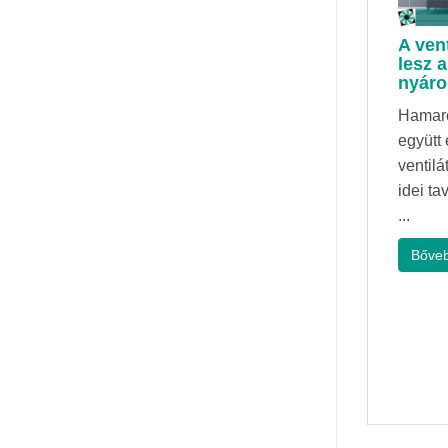
A vent
lesz 
nyáro
Hamaros
együtt
ventilá
idei t
...
Bőve