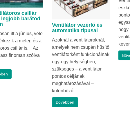
Venti
eszkö
ilátoros csillár
ponto
a legjobb barátod
egysz
n
Ventilátor vezérlő és
hogy 
automatika típusai
an itt a június, vele
ventil
Azoknál a ventilátoroknál,
 érkezik a meleg és a
keveri
amelyek nem csupán hűsítő
toros csillár is. Az
ventilátorként funkcionálnak
avasz finoman szólva
Bőv
egy-egy helyiségben,
szükséges – a ventilátor
bben
pontos céljának
meghatározásával –
különböző ...
Bővebben