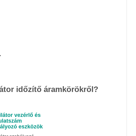
átor időzítő áramkörökről?
ilátor vezérlő és
ulatszám
ályozó eszközök