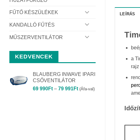
HUZATFOKOZÓ
FŰTŐ KÉSZÜLÉKEK
LEÍRÁS
KANDALLÓ FŰTÉS
Time
MŰSZERVENTILÁTOR
beép
KEDVENCEK
a Ti
rajz
BLAUBERG INWAVE IPARI
rend
CSŐVENTILÁTOR
per
Ártartomány:
69 990
Ft
–
79 991
Ft
(Áfa-val)
amel
69
990Ft
Időz
-
79
991Ft