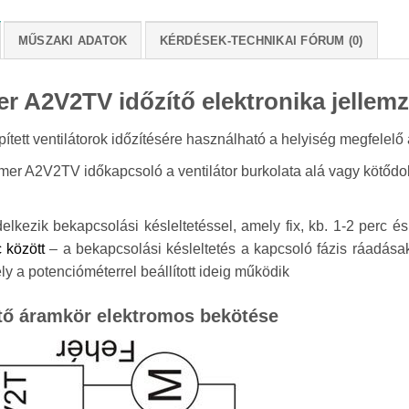
MŰSZAKI ADATOK
KÉRDÉSEK-TECHNIKAI FÓRUM (0)
r A2V2TV időzítő elektronika jellemz
ített ventilátorok időzítésére használható a helyiség megfelelő
mer A2V2TV időkapcsoló a ventilátor burkolata alá vagy kötődo
elkezik bekapcsolási késleltetéssel, amely fix, kb. 1-2 perc é
c között
– a bekapcsolási késleltetés a kapcsoló fázis ráadásak
y a potencióméterrel beállított ideig működik
ítő áramkör elektromos bekötése