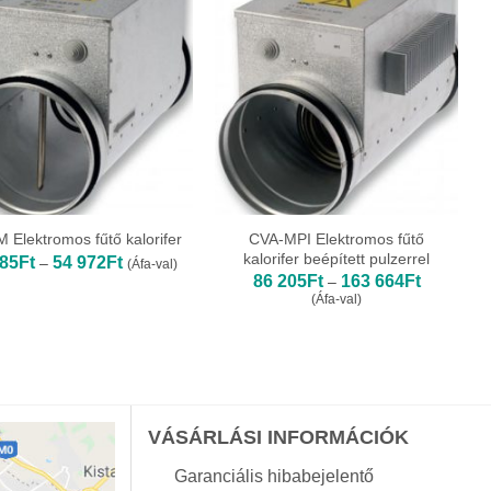
CVA-MPI Elektromos fűtő
 Elektromos fűtő kalorifer
kalorifer beépített pulzerrel
Ártartomány:
985
Ft
54 972
Ft
–
(Áfa-val)
29
Ártartomá
86 205
Ft
163 664
Ft
–
985Ft
86
(Áfa-val)
-
205Ft
54
-
972Ft
163
664Ft
VÁSÁRLÁSI INFORMÁCIÓK
Garanciális hibabejelentő