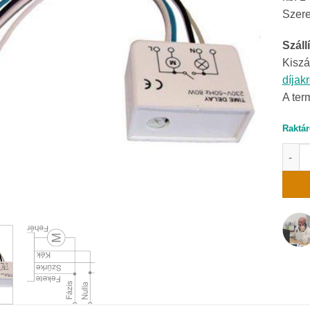
Szere
Szállí
Kiszá
díjak
A ter
Raktár
Timer