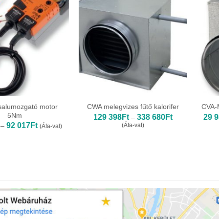
salumozgató motor
CWA melegvizes fűtő kalorifer
CVA-M
5Nm
Ártartomány:
129 398
Ft
338 680
Ft
29 
–
129
Ártartomány:
92 017
Ft
–
(Áfa-val)
(Áfa-val)
398Ft
69
-
431Ft
338
-
680Ft
92
017Ft