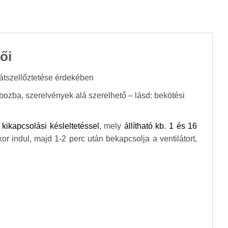
ői
 átszellőztetése érdekében
bozba, szerelvények alá szerelhető – lásd: bekötési
s
kikapcsolási késleltetéssel
, mely
állítható kb. 1 és 16
or indul, majd 1-2 perc után bekapcsolja a ventilátort,