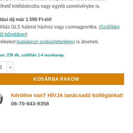
lhető kötődobozba vagy egyéb szerelvénybe is.
tási díj már 1.590 Ft-tól!
llítás GLS futárral házhoz vagy csomagpontba. (
Szállítási
ról bővebben
)
mékeket
budakeszi szaküzletünkben
is átveheti.
on: 238 db, szállítás 1-4 munkanap.
 A2V2TV időzítő elektronika mennyiség
KOSÁRBA RAKOM
Kérdése van? HÍVJA tanácsadó kollégánkat!
06-70-943-9358