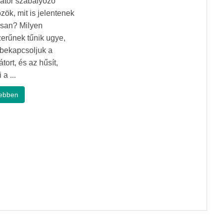
látor szabályozó
zök, mit is jelentenek
san? Milyen
erűnek tűnik ugye,
bekapcsoljuk a
átort, és az hűsít,
 a ...
ebben