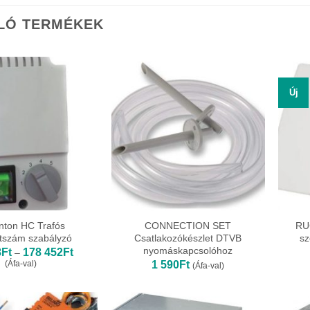
LÓ TERMÉKEK
Új
nton HC Trafós
CONNECTION SET
RU
atszám szabályzó
Csatlakozókészlet DTVB
sz
nyomáskapcsolóhoz
Ártartomány:
8
Ft
178 452
Ft
–
27
1 590
Ft
(Áfa-val)
(Áfa-val)
358Ft
-
178
452Ft