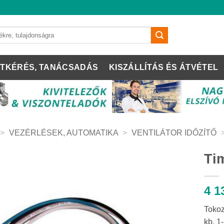
TKÉRÉS, TANÁCSADÁS
KISZÁLLÍTÁS ÉS ÁTVÉTEL
>
VEZÉRLÉSEK, AUTOMATIKA
>
VENTILÁTOR IDŐZÍTŐ
Ti
4 1
Tokoz
kb. 1-