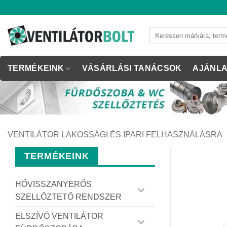
Skip
to
content
Keresés
a
következőre:
TERMÉKEINK
VÁSÁRLÁSI TANÁCSOK
AJÁNLA
VENTILÁTOR LAKOSSÁGI ÉS IPARI FELHASZNÁLÁSRA
TERMÉKEINK
HŐVISSZANYERŐS
SZELLŐZTETŐ RENDSZER
ELSZÍVÓ VENTILÁTOR