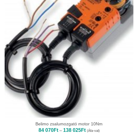
Belimo zsalumozgató motor 10Nm
Ártartomány:
84 070
Ft
138 025
Ft
–
(Áfa-val)
84
070Ft