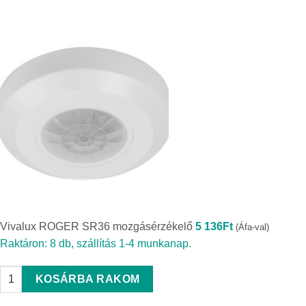
Vivalux ROGER SR36 mozgásérzékelő
5 136
Ft
(Áfa-val)
Raktáron: 8 db, szállítás 1-4 munkanap.
Vivalux ROGER SR36 mozgásérzékelő quantity
KOSÁRBA RAKOM