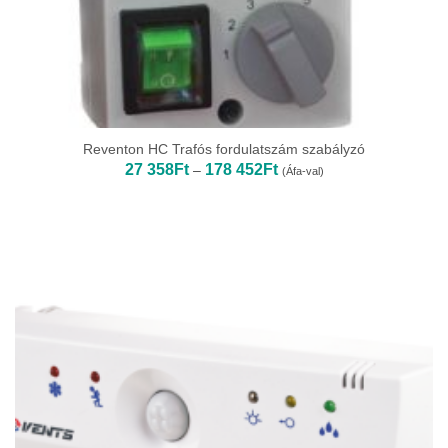
Reventon HC Trafós fordulatszám szabályzó
Ártartomány:
27 358
Ft
178 452
Ft
–
(Áfa-val)
27
358Ft
-
178
452Ft