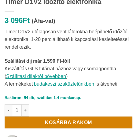
Timer D1V2 időzítő elektronika
3 096
Ft
(Áfa-val)
Timer D1V2 utólagosan ventilátorokba beépíthető időzítő
elektronika. 1-20 perc állítható kikapcsolási késleltetéssel
rendelkezik.
Szállítási díj már 1.590 Ft-tól!
Kiszállítás GLS futárral házhoz vagy csomagpontba.
(
Szállítási díjakról bővebben
)
A termékeket
budakeszi szaküzletünkben
is átveheti.
Raktáron: 94 db, szállítás 1-4 munkanap.
Timer D1V2 időzítő elektronika mennyiség
KOSÁRBA RAKOM