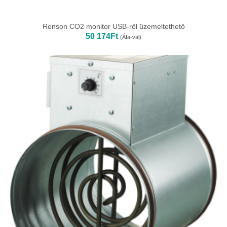
Renson CO2 monitor USB-ről üzemeltethető
50 174
Ft
(Áfa-val)