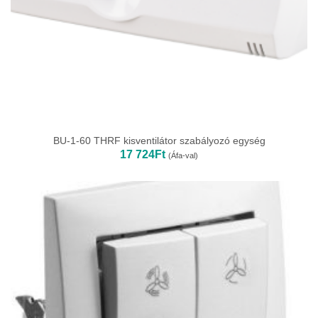
BU-1-60 THRF kisventilátor szabályozó egység
17 724
Ft
(Áfa-val)