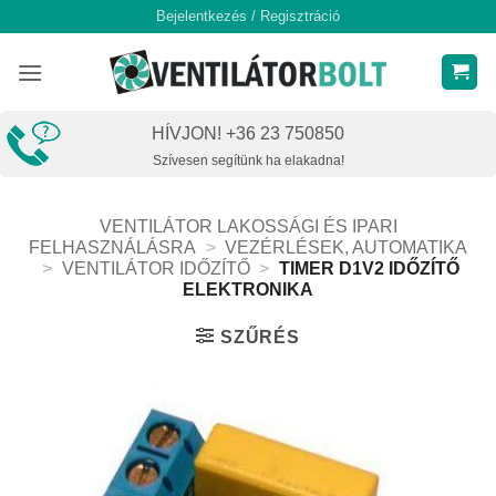
Skip
Bejelentkezés / Regisztráció
to
content
HÍVJON! +36 23 750850
Szívesen segítünk ha elakadna!
VENTILÁTOR LAKOSSÁGI ÉS IPARI
FELHASZNÁLÁSRA
>
VEZÉRLÉSEK, AUTOMATIKA
>
VENTILÁTOR IDŐZÍTŐ
>
TIMER D1V2 IDŐZÍTŐ
ELEKTRONIKA
SZŰRÉS