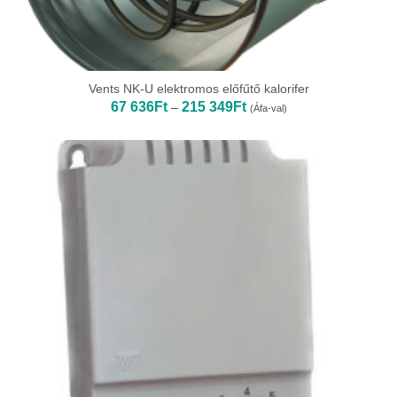
Vents NK-U elektromos előfűtő kalorifer
Ártartomány:
67 636
Ft
215 349
Ft
–
(Áfa-val)
67
636Ft
-
215
349Ft