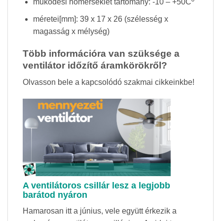
működési hőmérséklet tartomány: -10 – +50Cº
méretei[mm]: 39 x 17 x 26 (szélesség x
magasság x mélység)
Több információra van szüksége a
ventilátor időzítő áramkörökről?
Olvasson bele a kapcsolódó szakmai cikkeinkbe!
A ventilátoros csillár lesz a legjobb
barátod nyáron
Hamarosan itt a június, vele együtt érkezik a