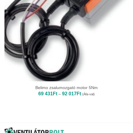
Belimo zsalumozgató motor 5Nm
Ártartomány:
69 431
Ft
92 017
Ft
–
(Áfa-val)
69
431Ft
-
92
017Ft