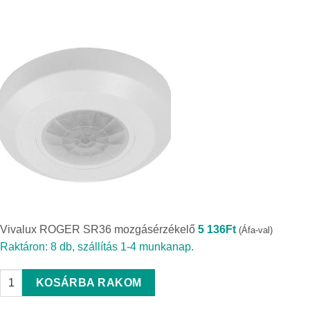
Vivalux ROGER SR36 mozgásérzékelő
5 136
Ft
(Áfa-val)
Raktáron: 8 db, szállítás 1-4 munkanap.
Vivalux ROGER SR36 mozgásérzékelő quantity
KOSÁRBA RAKOM