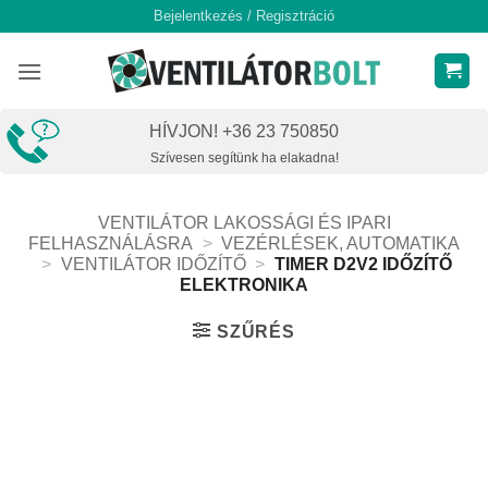
Skip
Bejelentkezés / Regisztráció
to
content
HÍVJON! +36 23 750850
Szívesen segítünk ha elakadna!
VENTILÁTOR LAKOSSÁGI ÉS IPARI
FELHASZNÁLÁSRA
>
VEZÉRLÉSEK, AUTOMATIKA
>
VENTILÁTOR IDŐZÍTŐ
>
TIMER D2V2 IDŐZÍTŐ
ELEKTRONIKA
SZŰRÉS