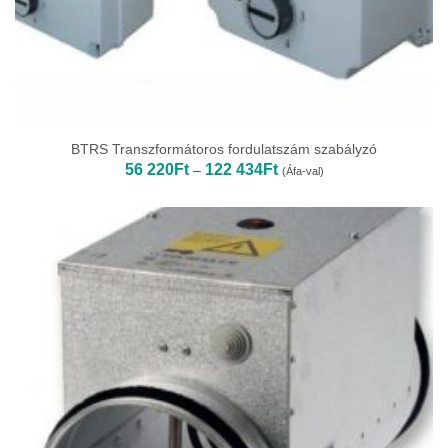
BTRS Transzformátoros fordulatszám szabályzó
Ártartomány:
56 220
Ft
122 434
Ft
–
(Áfa-val)
56
220Ft
-
122
434Ft