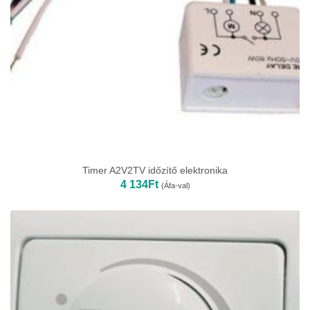
Timer A2V2TV időzítő elektronika
4 134
Ft
(Áfa-val)