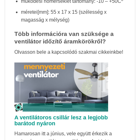
működési hőmérséklet tartomány: -10 – +50Cº
méretei[mm]: 55 x 17 x 15 (szélesség x
magasság x mélység)
Több információra van szüksége a
ventilátor időzítő áramkörökről?
Olvasson bele a kapcsolódó szakmai cikkeinkbe!
A ventilátoros csillár lesz a legjobb
barátod nyáron
Hamarosan itt a június, vele együtt érkezik a