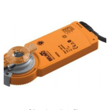
-
146
070Ft