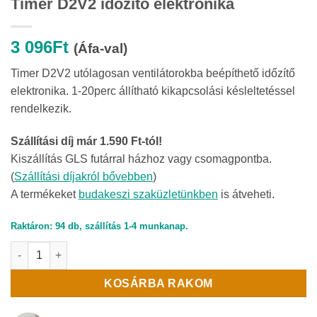
Timer D2V2 időzítő elektronika
3 096
Ft
(Áfa-val)
Timer D2V2 utólagosan ventilátorokba beépíthető időzítő
elektronika. 1-20perc állítható kikapcsolási késleltetéssel
rendelkezik.
Szállítási díj már 1.590 Ft-tól!
Kiszállítás GLS futárral házhoz vagy csomagpontba.
(
Szállítási díjakról bővebben
)
A termékeket
budakeszi szaküzletünkben
is átveheti.
Raktáron: 94 db, szállítás 1-4 munkanap.
Timer D2V2 időzítő elektronika mennyiség
KOSÁRBA RAKOM