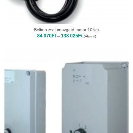
Belimo zsalumozgató motor 10Nm
Ártartomány:
84 070
Ft
138 025
Ft
–
(Áfa-val)
84
070Ft
-
138
025Ft