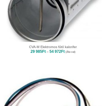
CVA-M Elektromos fűtő kalorifer
Ártartomány:
29 985
Ft
54 972
Ft
–
(Áfa-val)
29
985Ft
-
54
972Ft