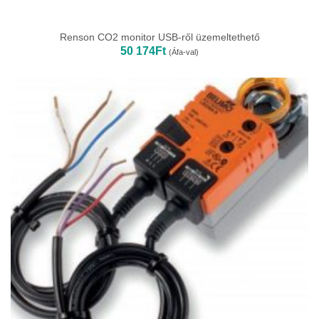
Renson CO2 monitor USB-ről üzemeltethető
50 174
Ft
(Áfa-val)