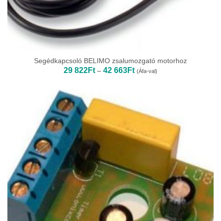
Segédkapcsoló BELIMO zsalumozgató motorhoz
Ártartomány:
29 822
Ft
42 663
Ft
–
(Áfa-val)
29
822Ft
-
42
663Ft