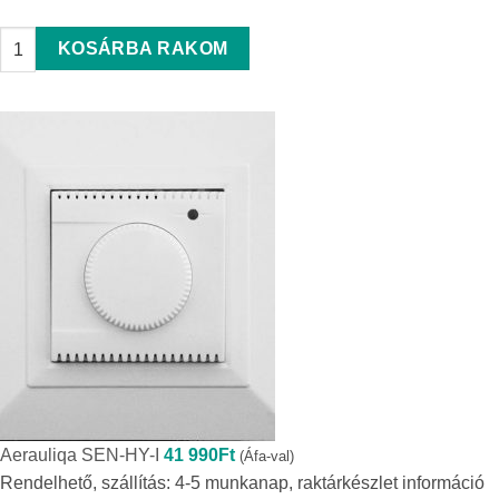
VENTS RT-10 Fali termosztát quantity
KOSÁRBA RAKOM
Aerauliqa SEN-HY-I
41 990
Ft
(Áfa-val)
Rendelhető, szállítás: 4-5 munkanap, raktárkészlet információ