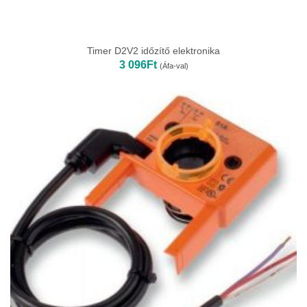
Timer D2V2 időzítő elektronika
3 096
Ft
(Áfa-val)