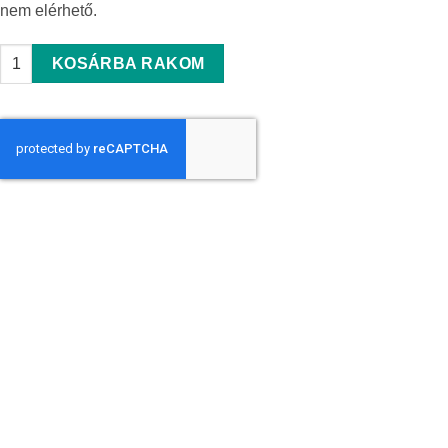
nem elérhető.
Aerauliqa SEN-HY-I quantity
KOSÁRBA RAKOM