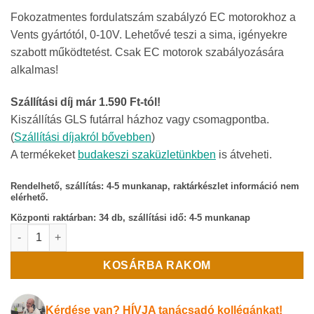
Fokozatmentes fordulatszám szabályzó EC motorokhoz a
Vents gyártótól, 0-10V. Lehetővé teszi a sima, igényekre
szabott működtetést. Csak EC motorok szabályozására
alkalmas!
Szállítási díj már 1.590 Ft-tól!
Kiszállítás GLS futárral házhoz vagy csomagpontba.
(
Szállítási díjakról bővebben
)
A termékeket
budakeszi szaküzletünkben
is átveheti.
Rendelhető, szállítás: 4-5 munkanap, raktárkészlet információ nem
elérhető.
Központi raktárban:
34 db, szállítási idő: 4-5 munkanap
VENTS R-1/010 fokozatmentes fordulatszámszabályzó EC moto
KOSÁRBA RAKOM
Kérdése van? HÍVJA tanácsadó kollégánkat!