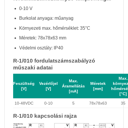
0-10 V
Burkolat anyaga: műanyag
Környezeti max. hőmérséklet: 35°C
Méretek: 78x78x63 mm
Védelmi osztály: IP40
R-1/010 fordulatszámszabályzó
m
űszaki adatai
Max.
Max.
Feszültség
Vezérlőjel
Méretek
környez
Áramellátás
[V]
[V]
[mm]
hőmérsé
[mA]
[°C]
10-48VDC
0-10
5
78x78x63
35
R-1/010 kapcsolási rajza