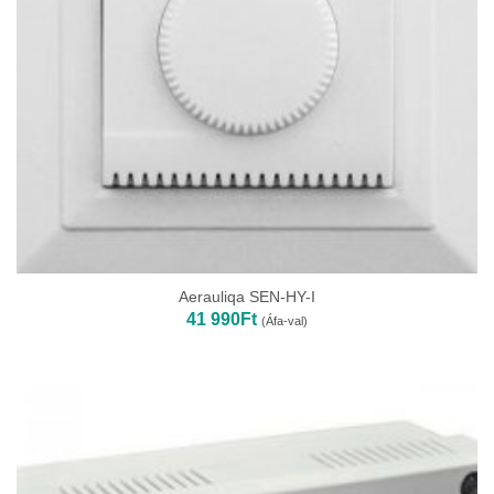
Aerauliqa SEN-HY-I
41 990
Ft
(Áfa-val)