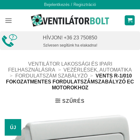
Skip
Bejelentkezés / Regisztráció
to
content
HÍVJON! +36 23 750850
Szívesen segítünk ha elakadna!
VENTILÁTOR LAKOSSÁGI ÉS IPARI
FELHASZNÁLÁSRA
>
VEZÉRLÉSEK, AUTOMATIKA
>
FORDULATSZÁM SZABÁLYZÓ
>
VENTS R-1/010
FOKOZATMENTES FORDULATSZÁMSZABÁLYZÓ EC
MOTOROKHOZ
SZŰRÉS
ÚJ