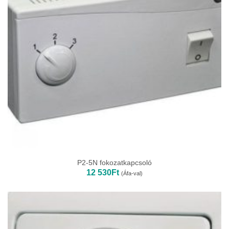
P2-5N fokozatkapcsoló
12 530
Ft
(Áfa-val)