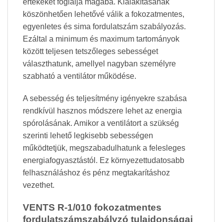
értékeket foglalja magába. Kialakításának
köszönhetően lehetővé válik a fokozatmentes,
egyenletes és sima fordulatszám szabályozás.
Ezáltal a minimum és maximum tartományok
között teljesen tetszőleges sebességet
választhatunk, amellyel nagyban személyre
szabható a ventilátor működése.
A sebesség és teljesítmény igényekre szabása
rendkívül hasznos módszere lehet az energia
spórolásának. Amikor a ventilátort a szükség
szerinti lehető legkisebb sebességen
működtetjük, megszabadulhatunk a felesleges
energiafogyasztástól. Ez környezettudatosabb
felhasználáshoz és pénz megtakarításhoz
vezethet.
VENTS R-1/010
fokozatmentes
fordulatszámszabályzó
tulajdonságai