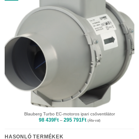
Blauberg Turbo EC-motoros ipari csőventilátor
Ártartomány:
98 439
Ft
295 791
Ft
–
(Áfa-val)
98
439Ft
-
295
HASONLÓ TERMÉKEK