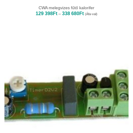
CWA melegvizes fűtő kalorifer
Ártartomány:
129 398
Ft
338 680
Ft
–
(Áfa-val)
129
398Ft
-
338
680Ft