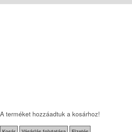
A terméket hozzáadtuk a kosárhoz!
Kosár
Vásárlás folytatása
Fizetés