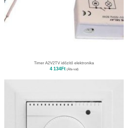
Timer A2V2TV időzítő elektronika
4 134
Ft
(Áfa-val)