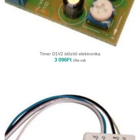
Timer D1V2 időzítő elektronika
3 096
Ft
(Áfa-val)