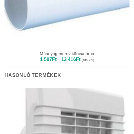
Műanyag merev körcsatorna
Ártartomány:
1 507
Ft
13 416
Ft
–
(Áfa-val)
1
507Ft
-
13
HASONLÓ TERMÉKEK
416Ft