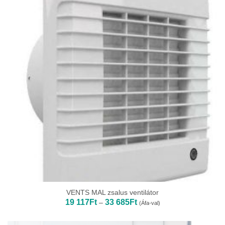
VENTS MAL zsalus ventilátor
Ártartomány:
19 117
Ft
33 685
Ft
–
(Áfa-val)
19
117Ft
-