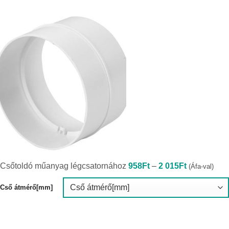
Ártartomány
Csőtoldó műanyag légcsatornához
958
Ft
–
2 015
Ft
(Áfa-val)
958Ft
-
2
Cső átmérő[mm]
015Ft