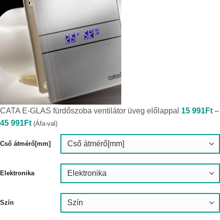
CATA E-GLAS fürdőszoba ventilátor üveg előlappal
15 991
Ft
–
Ártartomány:
45 991
Ft
(Áfa-val)
15
991Ft
-
Cső átmérő[mm]
45
991Ft
Elektronika
Szín