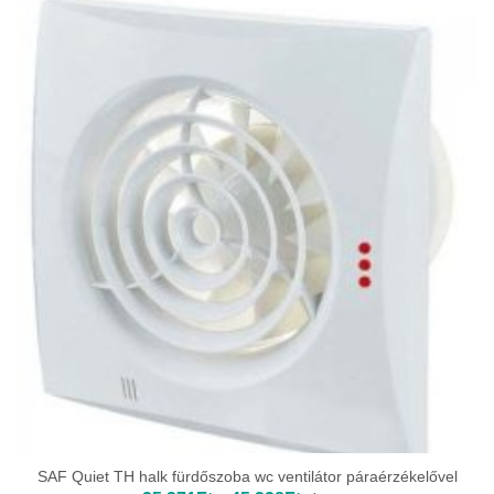
45
991Ft
SAF Quiet TH halk fürdőszoba wc ventilátor páraérzékelővel