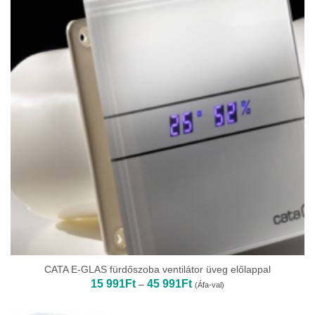
CATA E-GLAS fürdőszoba ventilátor üveg előlappal
Ártartomány:
15 991
Ft
45 991
Ft
–
(Áfa-val)
15
991Ft
-