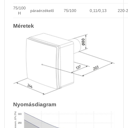
75/100
páraérzékelő
75/100
0,11/0,13
220-
H
Méretek
Nyomásdiagram