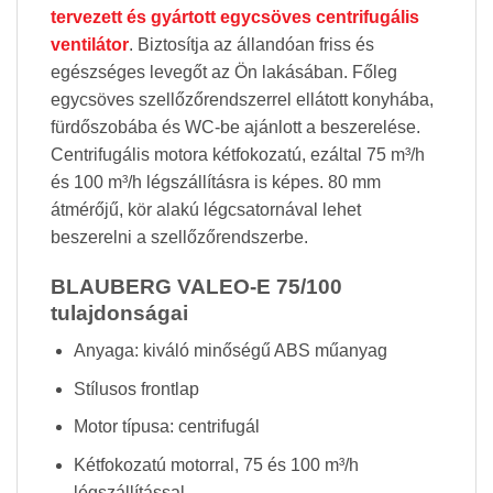
tervezett és gyártott egycsöves centrifugális
ventilátor
. Biztosítja az állandóan friss és
egészséges levegőt az Ön lakásában. Főleg
egycsöves szellőzőrendszerrel ellátott konyhába,
fürdőszobába és WC-be ajánlott a beszerelése.
Centrifugális motora kétfokozatú, ezáltal 75 m³/h
és 100 m³/h légszállításra is képes. 80 mm
átmérőjű, kör alakú légcsatornával lehet
beszerelni a szellőzőrendszerbe.
BLAUBERG VALEO-E 75/100
tulajdonságai
Anyaga: kiváló minőségű ABS műanyag
Stílusos frontlap
Motor típusa: centrifugál
Kétfokozatú motorral, 75 és 100 m³/h
légszállítással