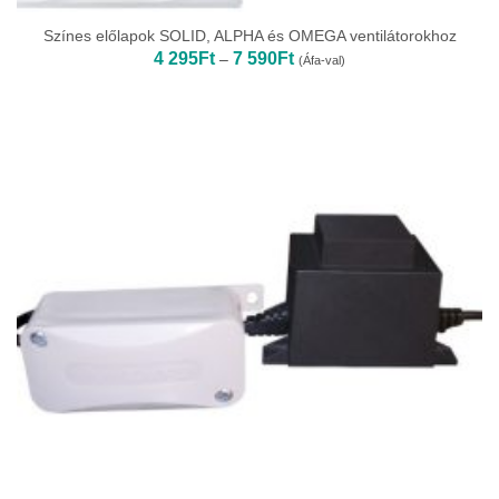
Színes előlapok SOLID, ALPHA és OMEGA ventilátorokhoz
Ártartomány:
4 295
Ft
7 590
Ft
–
(Áfa-val)
4
295Ft
-
7
590Ft