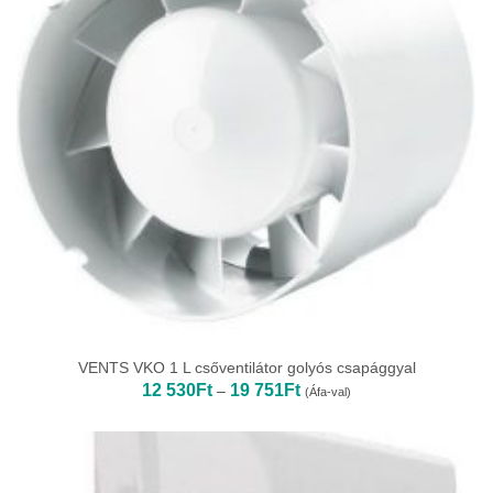
VENTS VKO 1 L csőventilátor golyós csapággyal
Ártartomány:
12 530
Ft
19 751
Ft
–
(Áfa-val)
12
530Ft
-
19
751Ft