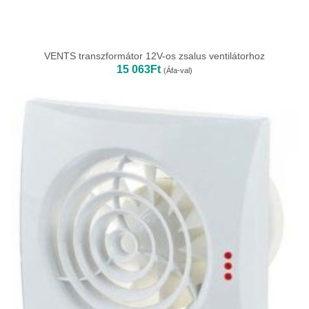
VENTS transzformátor 12V-os zsalus ventilátorhoz
15 063
Ft
(Áfa-val)