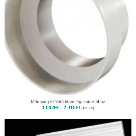
Műanyag szűkítő idom légcsatornához
Ártartomány:
1 002
Ft
2 015
Ft
–
(Áfa-val)
1
002Ft
-
2
015Ft