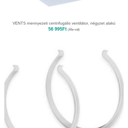
VENTS mennyezeti centrifugális ventilátor, négyzet alakú
56 995
Ft
(Áfa-val)