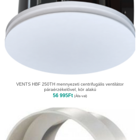
VENTS HBF 250TH mennyezeti centrifugális ventilátor
páraérzékelővel, kör alakú
56 995
Ft
(Áfa-val)