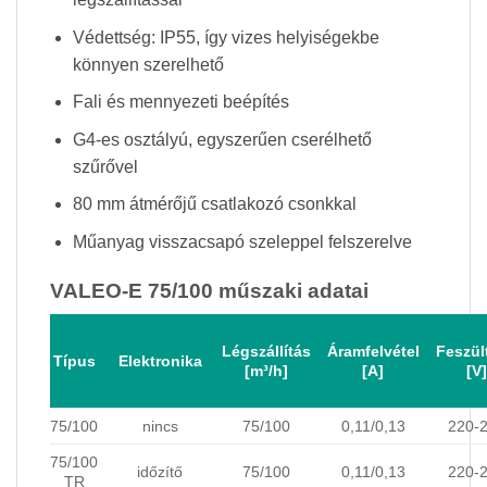
Védettség: IP55, így vizes helyiségekbe
könnyen szerelhető
Fali és mennyezeti beépítés
G4-es osztályú, egyszerűen cserélhető
szűrővel
80 mm átmérőjű csatlakozó csonkkal
Műanyag visszacsapó szeleppel felszerelve
VALEO-E 75/100 műszaki adatai
Légszállítás
Áramfelvétel
Feszül
Típus
Elektronika
[m³/h]
[A]
[V]
75/100
nincs
75/100
0,11/0,13
220-
75/100
időzítő
75/100
0,11/0,13
220-
TR