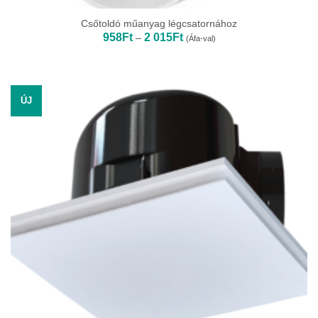
Csőtoldó műanyag légcsatornához
Ártartomány:
958
Ft
2 015
Ft
–
(Áfa-val)
958Ft
-
2
015Ft
ÚJ