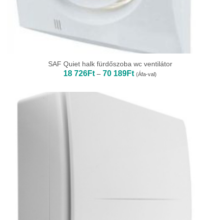
SAF Quiet halk fürdőszoba wc ventilátor
Ártartomány:
18 726
Ft
70 189
Ft
–
(Áfa-val)
18
726Ft
-
70
189Ft