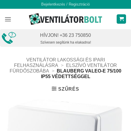
Skip
Bejelentkezés / Regisztráció
to
content
HÍVJON! +36 23 750850
Szívesen segítünk ha elakadna!
VENTILÁTOR LAKOSSÁGI ÉS IPARI
FELHASZNÁLÁSRA
>
ELSZÍVÓ VENTILÁTOR
FÜRDŐSZOBÁBA
>
BLAUBERG VALEO-E 75/100
IP55 VÉDETTSÉGGEL
SZŰRÉS