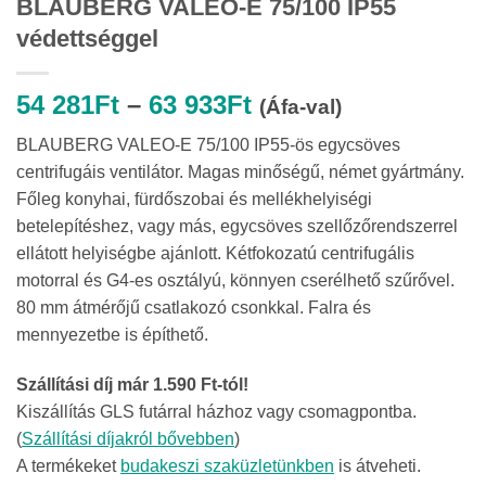
BLAUBERG VALEO-E 75/100 IP55
védettséggel
Ártartomány:
54 281
Ft
–
63 933
Ft
(Áfa-val)
54
BLAUBERG VALEO-E 75/100 IP55-ös egycsöves
281Ft
centrifugáis ventilátor. Magas minőségű, német gyártmány.
-
Főleg konyhai, fürdőszobai és mellékhelyiségi
63
betelepítéshez, vagy más, egycsöves szellőzőrendszerrel
933Ft
ellátott helyiségbe ajánlott. Kétfokozatú centrifugális
motorral és G4-es osztályú, könnyen cserélhető szűrővel.
80 mm átmérőjű csatlakozó csonkkal. Falra és
mennyezetbe is építhető.
Szállítási díj már 1.590 Ft-tól!
Kiszállítás GLS futárral házhoz vagy csomagpontba.
(
Szállítási díjakról bővebben
)
A termékeket
budakeszi szaküzletünkben
is átveheti.