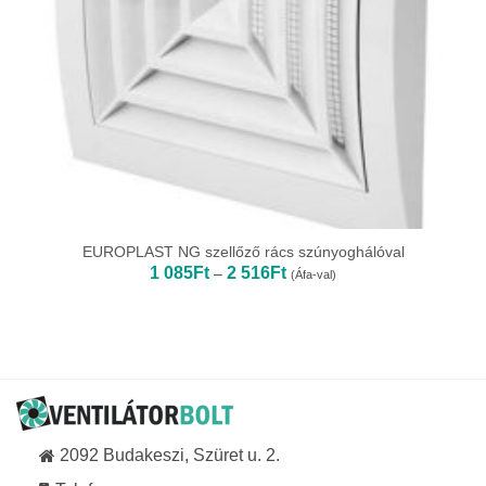
EUROPLAST NG szellőző rács szúnyoghálóval
Ártartomány:
1 085
Ft
2 516
Ft
–
(Áfa-val)
1
085Ft
-
2
516Ft
2092 Budakeszi, Szüret u. 2.