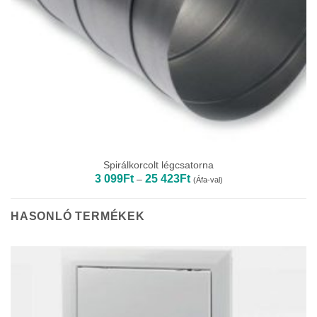
Spirálkorcolt légcsatorna
Ártartomány:
3 099
Ft
25 423
Ft
–
(Áfa-val)
3
099Ft
-
25
HASONLÓ TERMÉKEK
423Ft