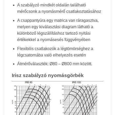
A szabályzó mindkét oldalán található
mérőcsonk a nyomásmérő csatlakoztatásához
A csappantyúra egy matrica van ráragasztva,
melyen egy kiválasztási diagram látható a
különböző légszállításhoz tartozó nyitási
értékekkel a nyomásesés függvényében
Flexibilis csatlakozók a légtömörséghez a
légcsatornába való elhelyezés esetén
Átmérőválaszték: Ø80 – Ø800 mm között.
Irisz szabályzó nyomásgörbék