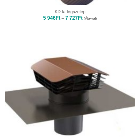
KD fa légszelep
Ártartomány:
5 946
Ft
7 727
Ft
–
(Áfa-val)
5
946Ft
-
7
727Ft