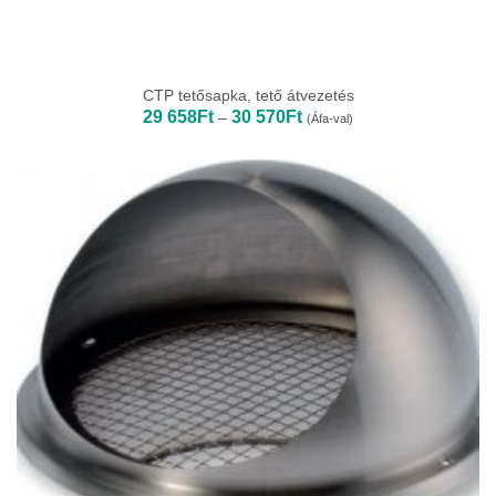
CTP tetősapka, tető átvezetés
Ártartomány:
29 658
Ft
30 570
Ft
–
(Áfa-val)
29
658Ft
-
30
570Ft