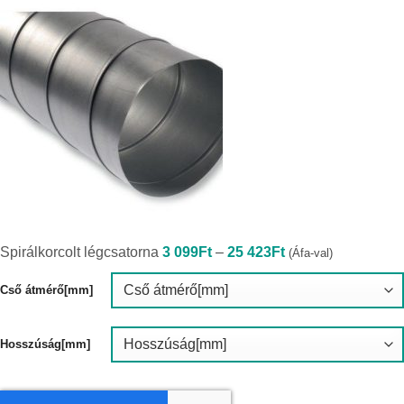
Ártartomány:
Spirálkorcolt légcsatorna
3 099
Ft
–
25 423
Ft
(Áfa-val)
3
099Ft
-
Cső átmérő[mm]
25
423Ft
Hosszúság[mm]