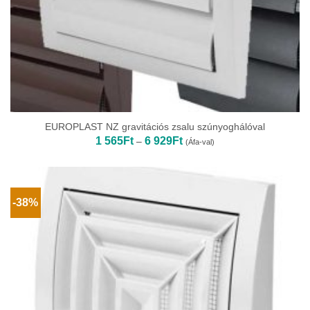
EUROPLAST NZ gravitációs zsalu szúnyoghálóval
Ártartomány:
1 565
Ft
6 929
Ft
–
(Áfa-val)
1
565Ft
-
6
929Ft
-38%