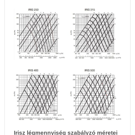
Irisz légmennyiség szabályzó méretei