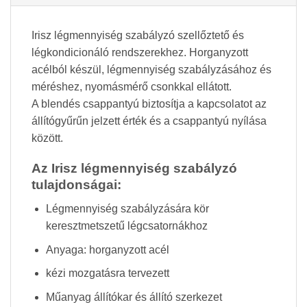
Irisz légmennyiség szabályzó szellőztető és
légkondicionáló rendszerekhez. Horganyzott
acélból készül, légmennyiség szabályzásához és
méréshez, nyomásmérő csonkkal ellátott.
A blendés csappantyú biztosítja a kapcsolatot az
állítógyűrűn jelzett érték és a csappantyú nyílása
között.
Az Irisz légmennyiség szabályzó
tulajdonságai:
Légmennyiség szabályzására kör
keresztmetszetű légcsatornákhoz
Anyaga: horganyzott acél
kézi mozgatásra tervezett
Műanyag állítókar és állító szerkezet