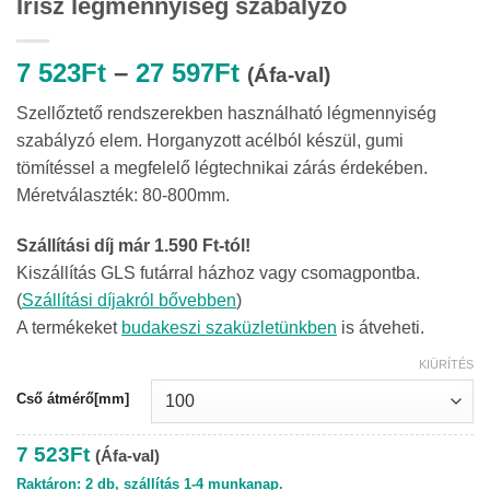
Irisz légmennyiség szabályzó
Ártartomány:
7 523
Ft
–
27 597
Ft
(Áfa-val)
7
Szellőztető rendszerekben használható légmennyiség
523Ft
szabályzó elem. Horganyzott acélból készül, gumi
-
tömítéssel a megfelelő légtechnikai zárás érdekében.
27
Méretválaszték: 80-800mm.
597Ft
Szállítási díj már 1.590 Ft-tól!
Kiszállítás GLS futárral házhoz vagy csomagpontba.
(
Szállítási díjakról bővebben
)
A termékeket
budakeszi szaküzletünkben
is átveheti.
KIÜRÍTÉS
Cső átmérő[mm]
7 523
Ft
(Áfa-val)
Raktáron: 2 db, szállítás 1-4 munkanap.