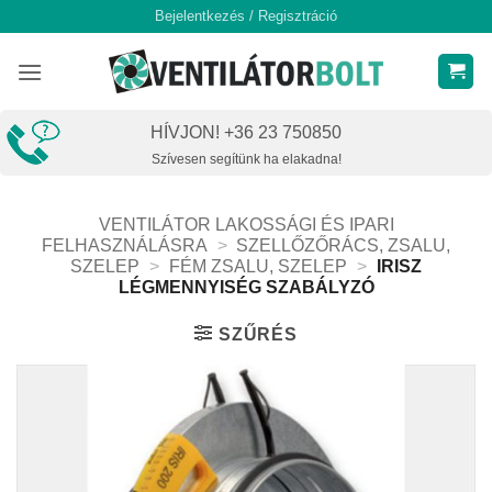
Skip
Bejelentkezés / Regisztráció
to
content
HÍVJON! +36 23 750850
Szívesen segítünk ha elakadna!
VENTILÁTOR LAKOSSÁGI ÉS IPARI
FELHASZNÁLÁSRA
>
SZELLŐZŐRÁCS, ZSALU,
SZELEP
>
FÉM ZSALU, SZELEP
>
IRISZ
LÉGMENNYISÉG SZABÁLYZÓ
SZŰRÉS