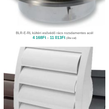
BLR-E-RL kültéri esővédő rács rozsdamentes acél
Ártartomány:
4 168
Ft
11 013
Ft
–
(Áfa-val)
4
168Ft
-
11
013Ft