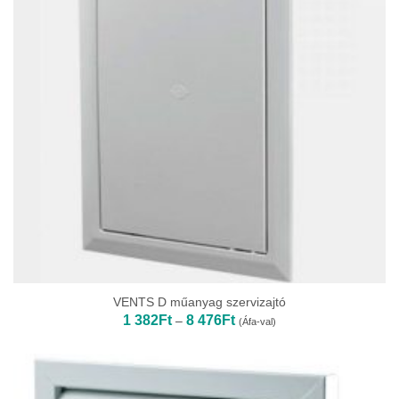
VENTS D műanyag szervizajtó
Ártartomány:
1 382
Ft
8 476
Ft
–
(Áfa-val)
1
382Ft
-
8
476Ft