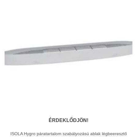
30
645Ft
ÉRDEKLŐDJÖN!
ISOLA Hygro páratartalom szabályozású ablak légbeeresztő