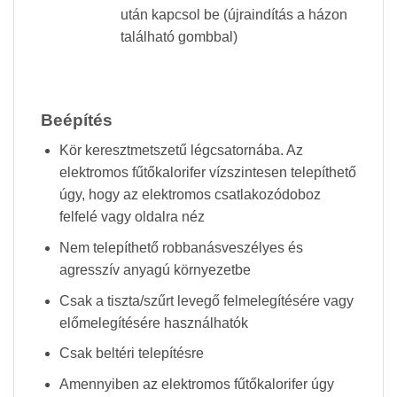
után kapcsol be (újraindítás a házon
található gombbal)
Beépítés
Kör keresztmetszetű légcsatornába. Az
elektromos fűtőkalorifer vízszintesen telepíthető
úgy, hogy az elektromos csatlakozódoboz
felfelé vagy oldalra néz
Nem telepíthető robbanásveszélyes és
agresszív anyagú környezetbe
Csak a tiszta/szűrt levegő felmelegítésére vagy
előmelegítésére használhatók
Csak beltéri telepítésre
Amennyiben az elektromos fűtőkalorifer úgy