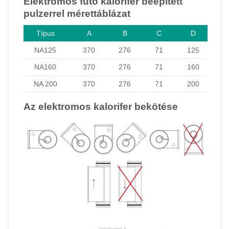
Elektromos fűtő kalorifer beépített
pulzerrel mérettáblázat
Típus
A
B
C
D
NA125
370
276
71
125
NA160
370
276
71
160
NA 200
370
276
71
200
Az elektromos kalorifer bekötése