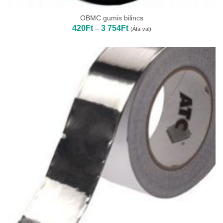
OBMC gumis bilincs
Ártartomány:
420
Ft
3 754
Ft
–
(Áfa-val)
420Ft
-
3
754Ft