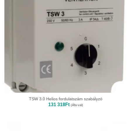
TSW 3.0 Helios fordulatszám szabályzó
131 318
Ft
(Áfa-val)