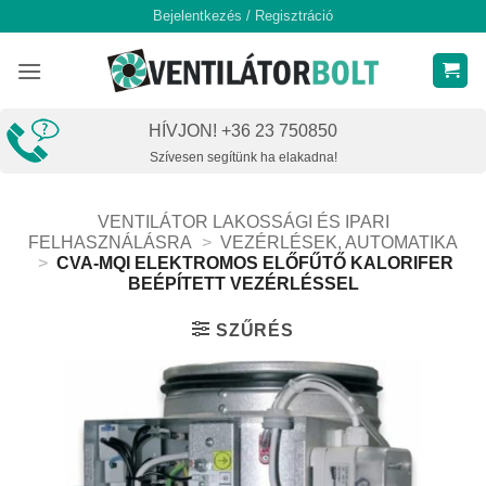
Skip
Bejelentkezés / Regisztráció
to
content
HÍVJON! +36 23 750850
Szívesen segítünk ha elakadna!
VENTILÁTOR LAKOSSÁGI ÉS IPARI
FELHASZNÁLÁSRA
>
VEZÉRLÉSEK, AUTOMATIKA
>
CVA-MQI ELEKTROMOS ELŐFŰTŐ KALORIFER
BEÉPÍTETT VEZÉRLÉSSEL
SZŰRÉS