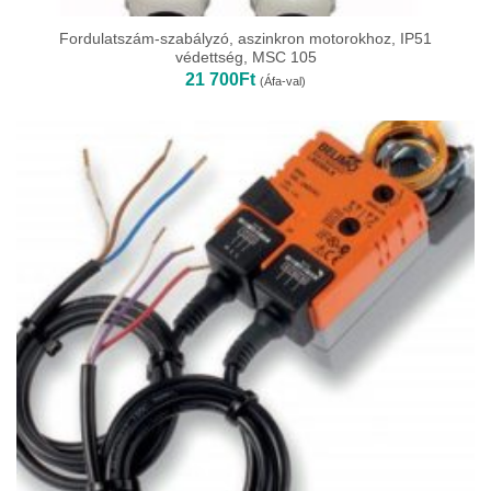
Fordulatszám-szabályzó, aszinkron motorokhoz, IP51
védettség, MSC 105
21 700
Ft
(Áfa-val)