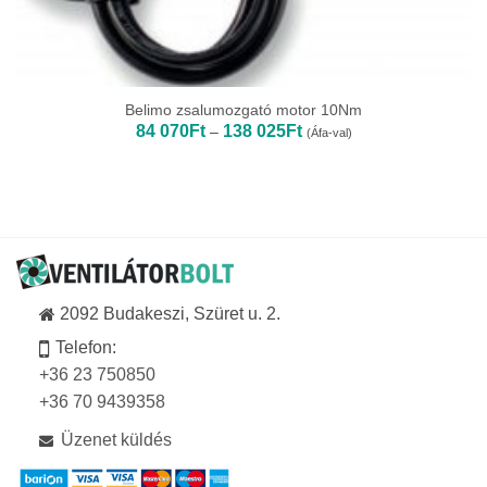
Belimo zsalumozgató motor 10Nm
Ártartomány:
84 070
Ft
138 025
Ft
–
(Áfa-val)
84
070Ft
-
138
025Ft
2092 Budakeszi, Szüret u. 2.
Telefon:
+36 23 750850
+36 70 9439358
Üzenet küldés