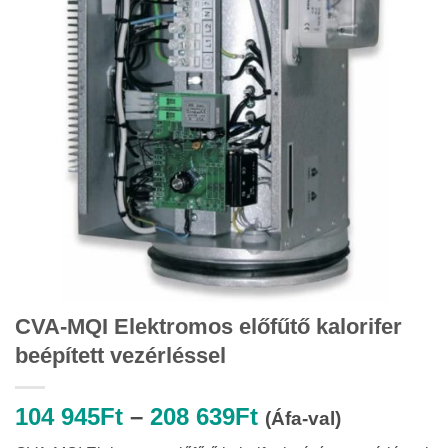
CVA-MQI Elektromos előfűtő kalorifer
beépített vezérléssel
Ártartomány:
104 945
Ft
–
208 639
Ft
(Áfa-val)
104