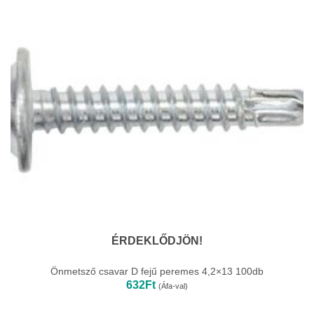
ÉRDEKLŐDJÖN!
Önmetsző csavar D fejű peremes 4,2×13 100db
632
Ft
(Áfa-val)