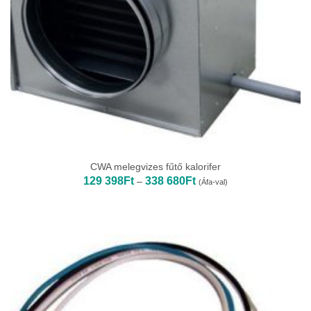
CWA melegvizes fűtő kalorifer
Ártartomány:
129 398
Ft
338 680
Ft
–
(Áfa-val)
129
398Ft
-
338
680Ft