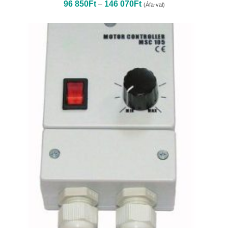
Ártartomány:
96 850
Ft
146 070
Ft
–
(Áfa-val)
96
850Ft
-
146
070Ft