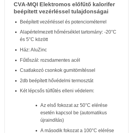
CVA-MQI Elektromos előfűtő kalorifer
beépített vezérléssel tulajdonságai
Beépített vezérléssel és potenciométerrel
Alapértelmezett hőmérséklet tartomány: -20°C
és 5°C között
Ház: AluZinc
Fűtőszál: rozsdamentes acél
Csatlakozó csonkok gumitömítéssel
2db beépített hővédelmi termosztát
Két lépcsős túlfűtés elleni védelem:
Az első fokozat az 50°C elérése
esetén kapcsol be (automatikus
újraindítás)
A második fokozat a 100°C elérése