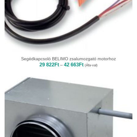
Segédkapcsoló BELIMO zsalumozgató motorhoz
Ártartomány:
29 822
Ft
42 663
Ft
–
(Áfa-val)
29
822Ft
-
42
663Ft