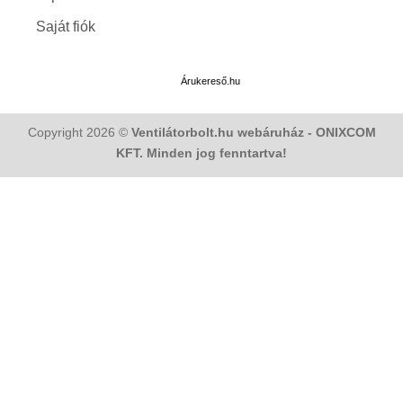
Saját fiók
Árukereső.hu
Copyright 2026 ©
Ventilátorbolt.hu webáruház - ONIXCOM
KFT. Minden jog fenntartva!