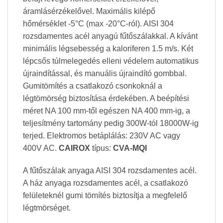
áramlásérzékelővel. Maximális kilépő
hőmérséklet -5°C (max -20°C-ról). AISI 304
rozsdamentes acél anyagú fűtőszálakkal. A kívánt
minimális légsebesség a kaloriferen 1.5 m/s. Két
lépcsős túlmelegedés elleni védelem automatikus
újraindítással, és manuális újraindító gombbal.
Gumitömítés a csatlakozó csonkoknál a
légtömörség biztosítása érdekében. A beépítési
méret NA 100 mm-től egészen NA 400 mm-ig, a
teljesítmény tartomány pedig 300W-tól 18000W-ig
terjed. Elektromos betáplálás: 230V AC vagy
400V AC.
CAIROX
típus:
CVA-MQI
A fűtőszálak anyaga AISI 304 rozsdamentes acél.
A ház anyaga rozsdamentes acél, a csatlakozó
felületeknél gumi tömítés biztosítja a megfelelő
légtmörséget.