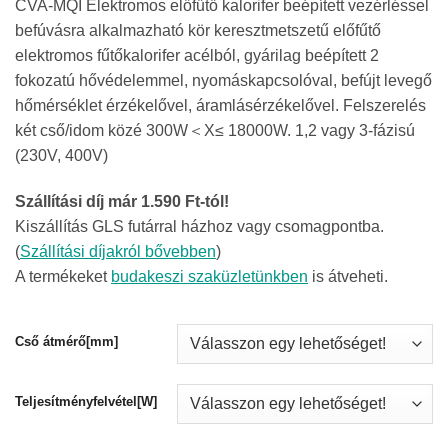
CVA-MQI Elektromos előfűtő kalorifer beépített vezérléssel
945Ft
befúvásra alkalmazható kör keresztmetszetű előfűtő
-
elektromos fűtőkalorifer acélból, gyárilag beépített 2
208
fokozatú hővédelemmel, nyomáskapcsolóval, befújt levegő
639Ft
hőmérséklet érzékelővel, áramlásérzékelővel. Felszerelés
két cső/idom közé 300W＜X≤ 18000W. 1,2 vagy 3-fázisú
(230V, 400V)
Szállítási díj már 1.590 Ft-tól!
Kiszállítás GLS futárral házhoz vagy csomagpontba.
(
Szállítási díjakról bővebben
)
A termékeket
budakeszi szaküzletünkben
is átveheti.
Cső átmérő[mm]
Teljesítményfelvétel[W]