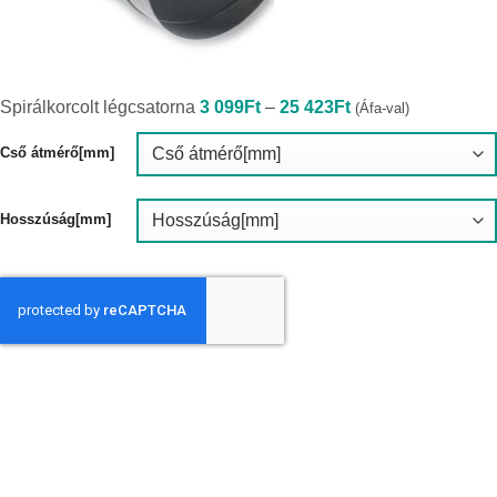
Ártartomány:
Spirálkorcolt légcsatorna
3 099
Ft
–
25 423
Ft
(Áfa-val)
3
099Ft
-
Cső átmérő[mm]
25
423Ft
Hosszúság[mm]