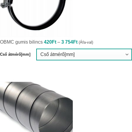
Ártartomány:
OBMC gumis bilincs
420
Ft
–
3 754
Ft
(Áfa-val)
420Ft
-
3
Cső átmérő[mm]
754Ft