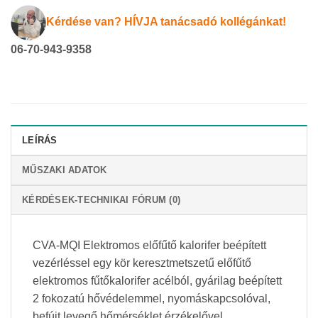
Kérdése van? HÍVJA tanácsadó kollégánkat!
06-70-943-9358
LEÍRÁS
MŰSZAKI ADATOK
KÉRDÉSEK-TECHNIKAI FÓRUM (0)
CVA-MQI Elektromos előfűtő kalorifer beépített
vezérléssel egy kör keresztmetszetű előfűtő
elektromos fűtőkalorifer acélból, gyárilag beépített
2 fokozatú hővédelemmel, nyomáskapcsolóval,
befújt levegő hőmérséklet érzékelővel,