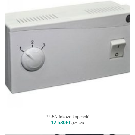
P2-5N fokozatkapcsoló
12 530
Ft
(Áfa-val)