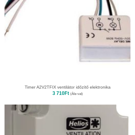
Timer A2V2TFIX ventilátor időzítő elektronika
3 710
Ft
(Áfa-val)