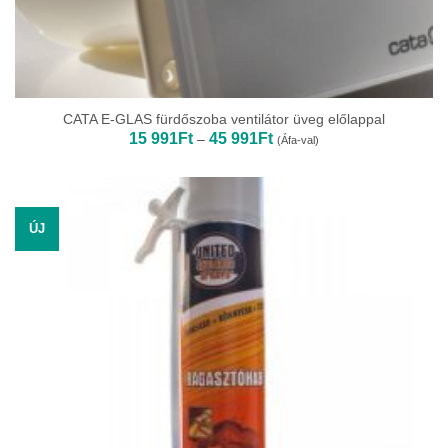
CATA E-GLAS fürdőszoba ventilátor üveg előlappal
Ártartomány:
15 991
Ft
45 991
Ft
–
(Áfa-val)
15
991Ft
-
45
991Ft
ÚJ