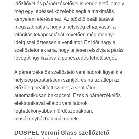
időzítővel és páraérzékelővel is rendelhető, amely
még egy lépéssel közelebb segít a maximális
kényelem eléréséhez. Az időzítő beállításával
megszabhatjuk, hogy a helyiség elhagyását, a
világítás lekapcsolását követően még mennyi
ideig szellőztessen a ventilátor. Ez időt hagy a
szellőztetőnek arra, hogy teljesen elszívja a párás
levegőt, így kizárva a penészedés lehetőségét.
A páraérzékelős szellőztető ventilátorok figyelik a
helyiség páratartalom szintjét, és ha az átlépi az
előzőleg beállított szintet, a ventilátor
automatikusan bekapcsol. Ezek a páraérzékelős
elektronikával ellátott ventilátorok
leghatékonyabban fürdőszobákban,
mosókonyhákban működnek.
DOSPEL Veroni Glass szellőztető