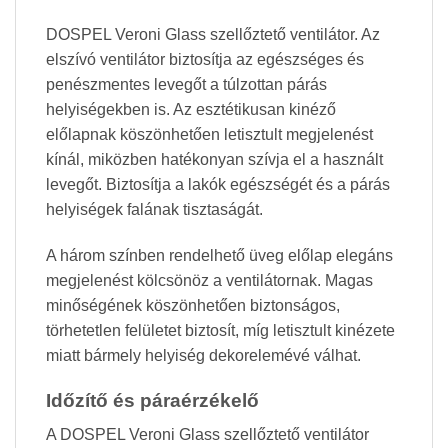
DOSPEL Veroni Glass szellőztető ventilátor. Az
elszívó ventilátor biztosítja az egészséges és
penészmentes levegőt a túlzottan párás
helyiségekben is. Az esztétikusan kinéző
előlapnak köszönhetően letisztult megjelenést
kínál, miközben hatékonyan szívja el a használt
levegőt. Biztosítja a lakók egészségét és a párás
helyiségek falának tisztaságát.
A három színben rendelhető üveg előlap elegáns
megjelenést kölcsönöz a ventilátornak. Magas
minőségének köszönhetően biztonságos,
törhetetlen felületet biztosít, míg letisztult kinézete
miatt bármely helyiség dekorelemévé válhat.
Időzítő és páraérzékelő
A DOSPEL Veroni Glass szellőztető ventilátor