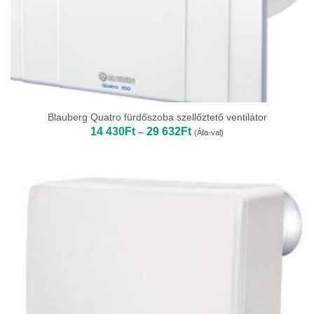
Blauberg Quatro fürdőszoba szellőztető ventilátor
Ártartomány:
14 430
Ft
29 632
Ft
–
(Áfa-val)
14
430Ft
-
29
632Ft