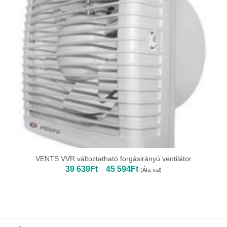
VENTS VVR változtatható forgásirányú ventilátor
Ártartomány:
39 639
Ft
45 594
Ft
–
(Áfa-val)
39
639Ft
-
45
594Ft