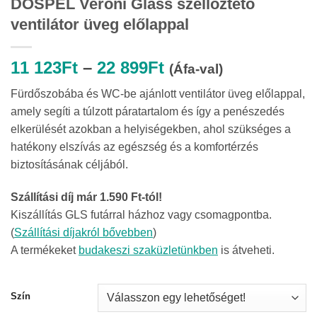
DOSPEL Veroni Glass szellőztető
ventilátor üveg előlappal
Ártartomány:
11 123
Ft
–
22 899
Ft
(Áfa-val)
11
Fürdőszobába és WC-be ajánlott ventilátor üveg előlappal,
123Ft
amely segíti a túlzott páratartalom és így a penészedés
-
elkerülését azokban a helyiségekben, ahol szükséges a
22
hatékony elszívás az egészség és a komfortérzés
899Ft
biztosításának céljából.
Szállítási díj már 1.590 Ft-tól!
Kiszállítás GLS futárral házhoz vagy csomagpontba.
(
Szállítási díjakról bővebben
)
A termékeket
budakeszi szaküzletünkben
is átveheti.
Szín