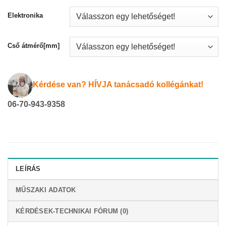
Elektronika
Cső átmérő[mm]
Kérdése van? HÍVJA tanácsadó kollégánkat!
06-70-943-9358
LEÍRÁS
MŰSZAKI ADATOK
KÉRDÉSEK-TECHNIKAI FÓRUM (0)