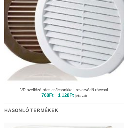
VR szellőző rács csőcsonkkal, rovarvédő ráccsal
Ártartomány:
768
Ft
1 128
Ft
–
(Áfa-val)
768Ft
-
1
128Ft
HASONLÓ TERMÉKEK