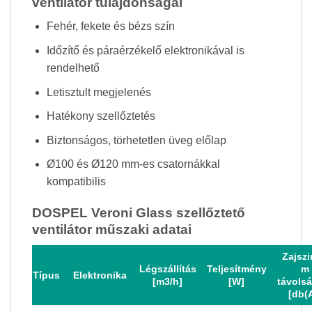
ventilátor tulajdonságai
Fehér, fekete és bézs szín
Időzítő és páraérzékelő elektronikával is
rendelhető
Letisztult megjelenés
Hatékony szellőztetés
Biztonságos, törhetetlen üveg előlap
Ø100 és Ø120 mm-es csatornákkal
kompatibilis
DOSPEL Veroni Glass szellőztető
ventilátor műszaki adatai
Zajszi
Légszállítás
Teljesítmény
m
Típus
Elektronika
[m3/h]
[W]
távols
[db(