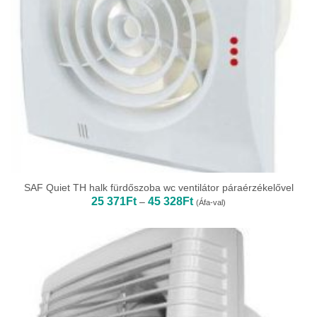
SAF Quiet TH halk fürdőszoba wc ventilátor páraérzékelővel
Ártartomány:
25 371
Ft
45 328
Ft
–
(Áfa-val)
25
371Ft
-
45
328Ft