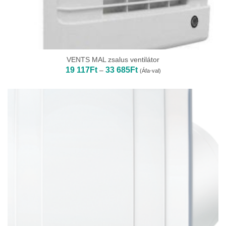
VENTS MAL zsalus ventilátor
Ártartomány:
19 117
Ft
33 685
Ft
–
(Áfa-val)
19
117Ft
-
33
685Ft