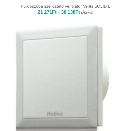
Fürdőszoba szellőztető ventilátor Vents SOLID L
Ártartomány:
21 271
Ft
30 138
Ft
–
(Áfa-val)
21
271Ft
-
30
138Ft