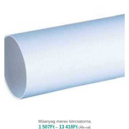
Műanyag merev körcsatorna
Ártartomány:
1 507
Ft
13 416
Ft
–
(Áfa-val)