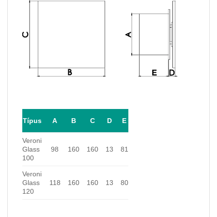
Típus
A
B
C
D
E
Veroni
Glass
98
160
160
13
81
100
Veroni
Glass
118
160
160
13
80
120