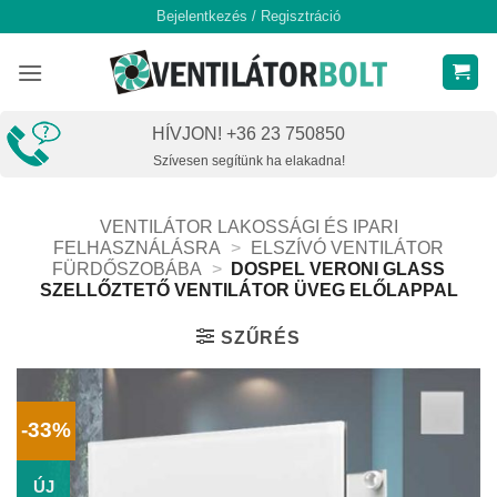
Skip
Bejelentkezés / Regisztráció
to
content
HÍVJON! +36 23 750850
Szívesen segítünk ha elakadna!
VENTILÁTOR LAKOSSÁGI ÉS IPARI
FELHASZNÁLÁSRA
>
ELSZÍVÓ VENTILÁTOR
FÜRDŐSZOBÁBA
>
DOSPEL VERONI GLASS
SZELLŐZTETŐ VENTILÁTOR ÜVEG ELŐLAPPAL
SZŰRÉS
-33%
ÚJ