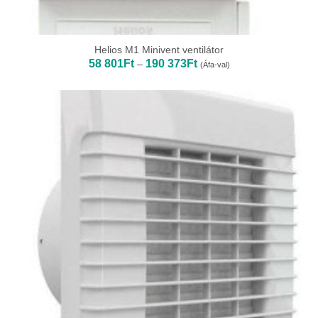
Helios M1 Minivent ventilátor
Ártartomány:
58 801
Ft
190 373
Ft
–
(Áfa-val)
58
801Ft
-
190
373Ft