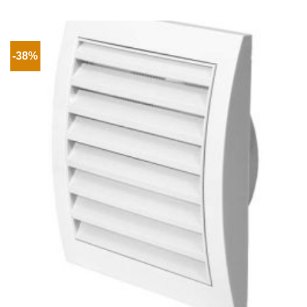
1
507Ft
-
13
416Ft
-38%