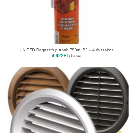
UNITED Ragasztó purhab 750ml B2 – 4 évszakos
4 622
Ft
(Áfa-val)