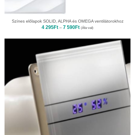
Színes előlapok SOLID, ALPHA és OMEGA ventilátorokhoz
Ártartomány:
4 295
Ft
7 590
Ft
–
(Áfa-val)
4
295Ft
-
7
590Ft