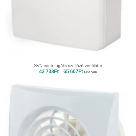
SVN centrifugális szellőző ventilátor
Ártartomány:
43 738
Ft
65 607
Ft
–
(Áfa-val)
43
738Ft
-
65
607Ft