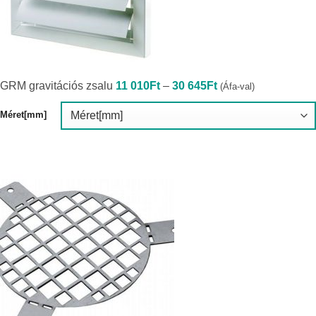
Ártartomány:
GRM gravitációs zsalu
11 010
Ft
–
30 645
Ft
(Áfa-val)
11
010Ft
-
Méret[mm]
30
645Ft