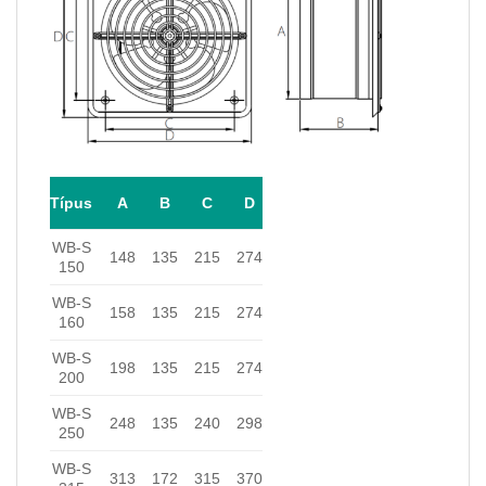
Típus
A
B
C
D
WB-S
148
135
215
274
150
WB-S
158
135
215
274
160
WB-S
198
135
215
274
200
WB-S
248
135
240
298
250
WB-S
313
172
315
370