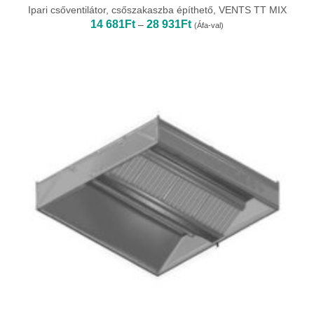
Ipari csőventilátor, csőszakaszba építhető, VENTS TT MIX
Ártartomány:
14 681
Ft
28 931
Ft
–
(Áfa-val)
14
681Ft
-
28
931Ft