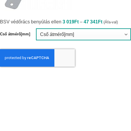
Ártartomány:
BSV védőrács benyúlás ellen
3 019
Ft
–
47 341
Ft
(Áfa-val)
3
019Ft
-
Cső átmérő[mm]
47
341Ft