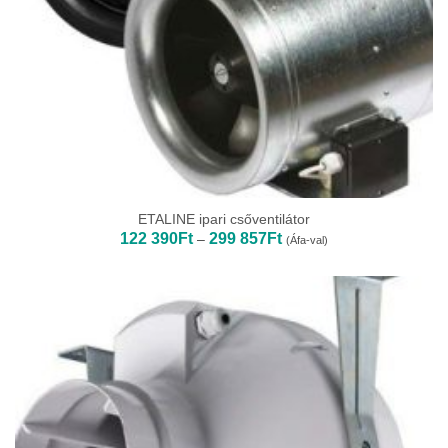
ETALINE ipari csőventilátor
Ártartomány:
122 390
Ft
299 857
Ft
–
(Áfa-val)
122
390Ft
-
299
857Ft