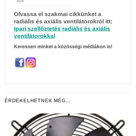
315
Olvassa el szakmai cikkünket a
radiális és axiális ventilátorokról itt:
Ipari szellőztetés radiális és axiális
ventilátorokkal
Keressen minket a közösségi médiákon is!
ÉRDEKELHETNEK MÉG…