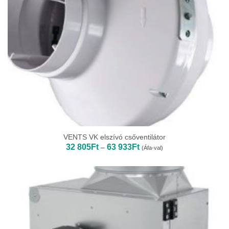
VENTS VK elszívó csőventilátor
Ártartomány:
32 805
Ft
63 933
Ft
–
(Áfa-val)
32
805Ft
-
63
933Ft