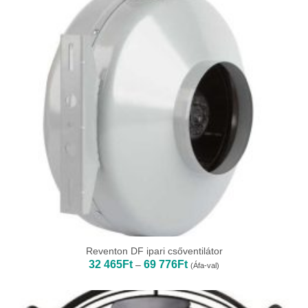
Reventon DF ipari csőventilátor
Ártartomány:
32 465
Ft
69 776
Ft
–
(Áfa-val)
32
465Ft
-
69
776Ft