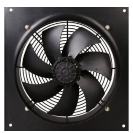
128Ft
-
169
140Ft