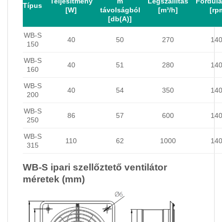
Teljesítmény
m
Légszállítás
Fordul
Típus
[W]
távolságból
[m³/h]
[rp
[db(A)]
WB-S
40
50
270
14
150
WB-S
40
51
280
14
160
WB-S
40
54
350
14
200
WB-S
86
57
600
14
250
WB-S
110
62
1000
14
315
WB-S ipari szellőztető ventilátor
méretek (mm)