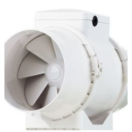
392Ft
-
367
679Ft