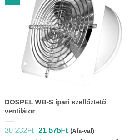
DOSPEL WB-S ipari szellőztető
ventilátor
Original
Current
30 232
Ft
21 575
Ft
(Áfa-val)
price
price