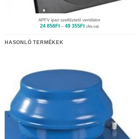
APFV ipari szellőztető ventilátor
Ártartomány:
24 856
Ft
49 355
Ft
–
(Áfa-val)
24
856Ft
-
49
HASONLÓ TERMÉKEK
355Ft