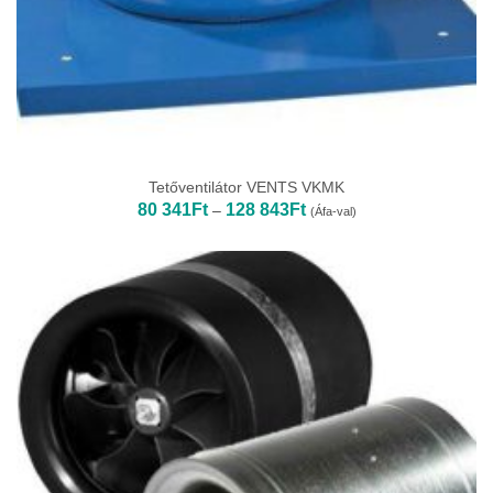
Tetőventilátor VENTS VKMK
Ártartomány:
80 341
Ft
128 843
Ft
–
(Áfa-val)
80
341Ft
-
128
843Ft