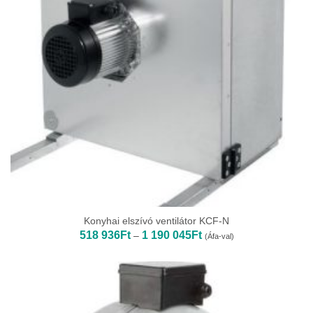
Konyhai elszívó ventilátor KCF-N
Ártartomány:
518 936
Ft
1 190 045
Ft
–
(Áfa-val)
518
936Ft
-
1
190
045Ft