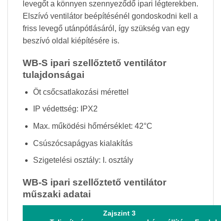
levegőt a könnyen szennyeződő ipari légterekben.
Elszívó ventilátor beépítésénél gondoskodni kell a
friss levegő utánpótlásáról, így szükség van egy
beszívó oldal kiépítésére is.
WB-S ipari szellőztető ventilátor
tulajdonságai
Öt csőcsatlakozási mérettel
IP védettség: IPX2
Max. működési hőmérséklet: 42°C
Csúszócsapágyas kialakítás
Szigetelési osztály: I. osztály
WB-S ipari szellőztető ventilátor
műszaki adatai
Zajszint 3