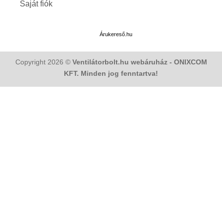
Saját fiók
Árukereső.hu
Copyright 2026 ©
Ventilátorbolt.hu webáruház - ONIXCOM
KFT. Minden jog fenntartva!