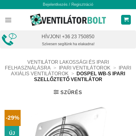
Skip
Bejelentkezés / Regisztráció
to
content
HÍVJON! +36 23 750850
Szívesen segítünk ha elakadna!
VENTILÁTOR LAKOSSÁGI ÉS IPARI
FELHASZNÁLÁSRA
>
IPARI VENTILÁTOROK
>
IPARI
AXIÁLIS VENTILÁTOROK
>
DOSPEL WB-S IPARI
SZELLŐZTETŐ VENTILÁTOR
SZŰRÉS
-29%
ÚJ