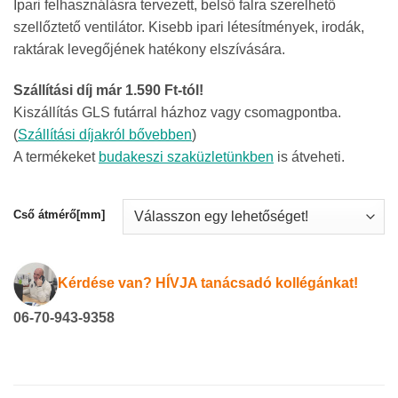
Ipari felhasználásra tervezett, belső falra szerelhető
was:
is:
szellőztető ventilátor. Kisebb ipari létesítmények, irodák,
30
21
raktárak levegőjének hatékony elszívására.
232Ft.
575Ft.
Szállítási díj már 1.590 Ft-tól!
Kiszállítás GLS futárral házhoz vagy csomagpontba.
(
Szállítási díjakról bővebben
)
A termékeket
budakeszi szaküzletünkben
is átveheti.
Cső átmérő[mm]
Kérdése van? HÍVJA tanácsadó kollégánkat!
06-70-943-9358