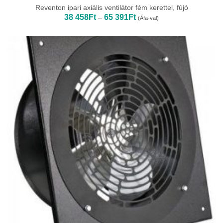
Reventon ipari axiális ventilátor fém kerettel, fújó
Ártartomány:
38 458
Ft
65 391
Ft
–
(Áfa-val)
38
458Ft
-
65
391Ft