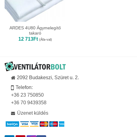
ARDES 4U80 Ágymelegítő
takaró
12 713
Ft
(Áfa-val)
2092 Budakeszi, Szüret u. 2.
Telefon:
+36 23 750850
+36 70 9439358
Üzenet küldés