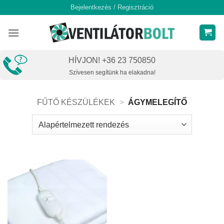
Skip
Bejelentkezés / Regisztráció
to
content
HÍVJON! +36 23 750850
Szívesen segítünk ha elakadna!
FŰTŐ KÉSZÜLÉKEK
>
ÁGYMELEGÍTŐ