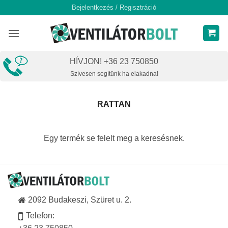
Skip
Bejelentkezés / Regisztráció
to
content
HÍVJON! +36 23 750850
Szívesen segítünk ha elakadna!
RATTAN
Egy termék se felelt meg a keresésnek.
2092 Budakeszi, Szüret u. 2.
Telefon: