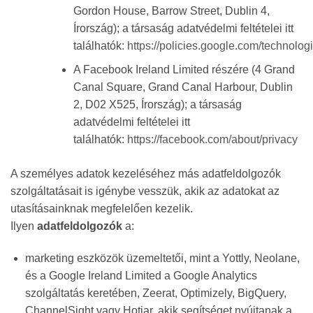
Gordon House, Barrow Street, Dublin 4,
Írország); a társaság adatvédelmi feltételei itt
találhatók:
https://policies.google.com/technolog
A Facebook Ireland Limited részére (4 Grand
Canal Square, Grand Canal Harbour, Dublin
2, D02 X525, Írország); a társaság
adatvédelmi feltételei itt
találhatók:
https://facebook.com/about/privacy
A személyes adatok kezeléséhez más adatfeldolgozók
szolgáltatásait is igénybe vesszük, akik az adatokat az
utasításainknak megfelelően kezelik.
Ilyen
adatfeldolgozók
a:
marketing eszközök üzemeltetői, mint a Yottly, Neolane,
és a Google Ireland Limited a Google Analytics
szolgáltatás keretében, Zeerat, Optimizely, BigQuery,
ChannelSight vagy Hotjar, akik segítséget nyújtanak a