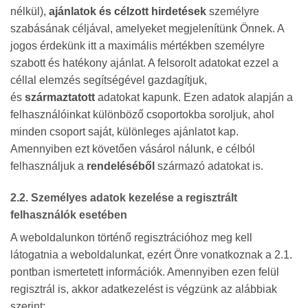
nélkül),
ajánlatok és célzott hirdetések
személyre
szabásának céljával, amelyeket megjelenítünk Önnek. A
jogos érdekünk itt a maximális mértékben személyre
szabott és hatékony ajánlat. A felsorolt adatokat ezzel a
céllal elemzés segítségével gazdagítjuk,
és
származtatott
adatokat kapunk. Ezen adatok alapján a
felhasználóinkat különböző csoportokba soroljuk, ahol
minden csoport saját, különleges ajánlatot kap.
Amennyiben ezt követően vásárol nálunk, e célból
felhasználjuk a
rendeléséből
származó adatokat is.
2.2. Személyes adatok kezelése a regisztrált
felhasználók esetében
A weboldalunkon történő regisztrációhoz meg kell
látogatnia a weboldalunkat, ezért Önre vonatkoznak a 2.1.
pontban ismertetett információk. Amennyiben ezen felül
regisztrál is, akkor adatkezelést is végzünk az alábbiak
szerint: