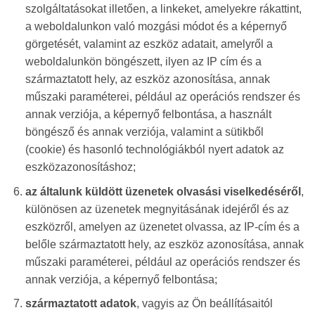
szolgáltatásokat illetően, a linkeket, amelyekre rákattint,
a weboldalunkon való mozgási módot és a képernyő
görgetését, valamint az eszköz adatait, amelyről a
weboldalunkön böngészett, ilyen az IP cím és a
származtatott hely, az eszköz azonosítása, annak
műszaki paraméterei, például az operációs rendszer és
annak verziója, a képernyő felbontása, a használt
böngésző és annak verziója, valamint a sütikből
(cookie) és hasonló technológiákból nyert adatok az
eszközazonosításhoz;
az általunk küldött üzenetek olvasási viselkedéséről
,
különösen az üzenetek megnyitásának idejéről és az
eszközről, amelyen az üzenetet olvassa, az IP-cím és a
belőle származtatott hely, az eszköz azonosítása, annak
műszaki paraméterei, például az operációs rendszer és
annak verziója, a képernyő felbontása;
származtatott adatok
, vagyis az Ön beállításaitól