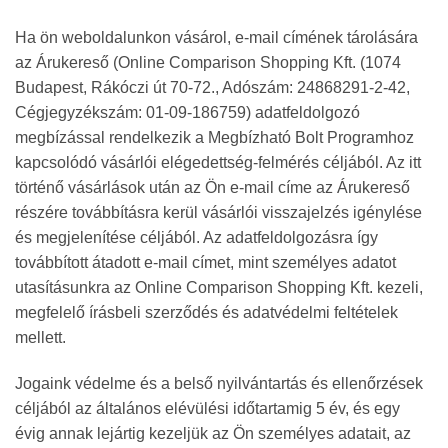
Ha ön weboldalunkon vásárol, e-mail címének tárolására
az Árukereső (Online Comparison Shopping Kft. (1074
Budapest, Rákóczi út 70-72., Adószám: 24868291-2-42,
Cégjegyzékszám: 01-09-186759) adatfeldolgozó
megbízással rendelkezik a Megbízható Bolt Programhoz
kapcsolódó vásárlói elégedettség-felmérés céljából. Az itt
történő vásárlások után az Ön e-mail címe az Árukereső
részére továbbításra kerül vásárlói visszajelzés igénylése
és megjelenítése céljából. Az adatfeldolgozásra így
továbbított átadott e-mail címet, mint személyes adatot
utasításunkra az Online Comparison Shopping Kft. kezeli,
megfelelő írásbeli szerződés és adatvédelmi feltételek
mellett.
Jogaink védelme és a belső nyilvántartás és ellenőrzések
céljából az általános elévülési időtartamig 5 év, és egy
évig annak lejártig kezeljük az Ön személyes adatait, az