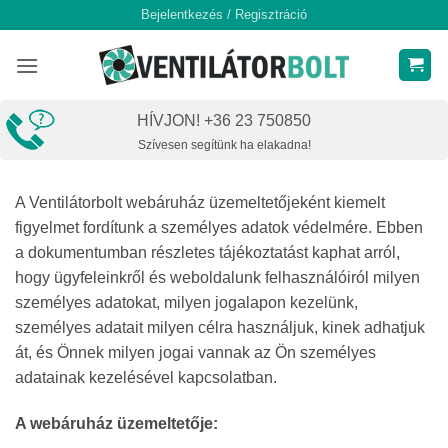
Skip
Bejelentkezés / Regisztráció
to
content
HÍVJON! +36 23 750850
Szívesen segítünk ha elakadna!
A Ventilátorbolt webáruház üzemeltetőjeként kiemelt
figyelmet fordítunk a személyes adatok védelmére. Ebben
a dokumentumban részletes tájékoztatást kaphat arról,
hogy ügyfeleinkről és weboldalunk felhasználóiról milyen
személyes adatokat, milyen jogalapon kezelünk,
személyes adatait milyen célra használjuk, kinek adhatjuk
át, és Önnek milyen jogai vannak az Ön személyes
adatainak kezelésével kapcsolatban.
A webáruház üzemeltetője: