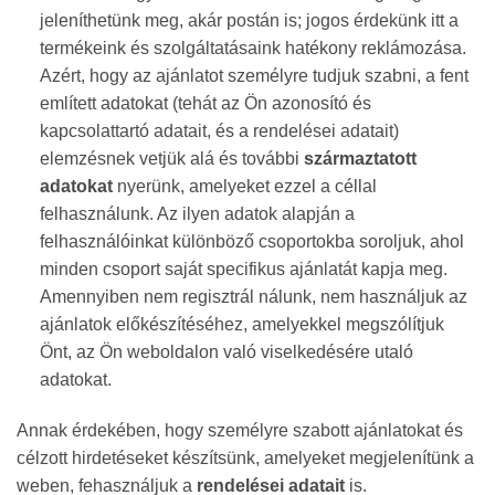
jeleníthetünk meg, akár postán is; jogos érdekünk itt a
termékeink és szolgáltatásaink hatékony reklámozása.
Azért, hogy az ajánlatot személyre tudjuk szabni, a fent
említett adatokat (tehát az Ön azonosító és
kapcsolattartó adatait, és a rendelései adatait)
elemzésnek vetjük alá és további
származtatott
adatokat
nyerünk, amelyeket ezzel a céllal
felhasználunk. Az ilyen adatok alapján a
felhasználóinkat különböző csoportokba soroljuk, ahol
minden csoport saját specifikus ajánlatát kapja meg.
Amennyiben nem regisztrál nálunk, nem használjuk az
ajánlatok előkészítéséhez, amelyekkel megszólítjuk
Önt, az Ön weboldalon való viselkedésére utaló
adatokat.
Annak érdekében, hogy személyre szabott ajánlatokat és
célzott hirdetéseket készítsünk, amelyeket megjelenítünk a
weben, fehasználjuk a
rendelései adatait
is.