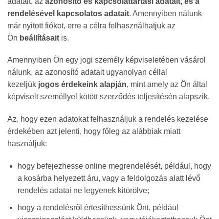
adatait, az
azonosító és kapcsolattartási adatait, és a
rendelésével kapcsolatos adatait
. Amennyiben nálunk
már nyitott fiókot, erre a célra felhasználhatjuk az
Ön
beállításait
is.
Amennyiben Ön egy jogi személy képviseletében vásárol
nálunk, az azonosító adatait ugyanolyan céllal
kezeljük
jogos érdekeink alapján
, mint amely az Ön által
képviselt személlyel kötött szerződés teljesítésén alapszik.
Az, hogy ezen adatokat felhasználjuk a rendelés kezelése
érdekében azt jelenti, hogy főleg az alábbiak miatt
használjuk:
hogy befejezhesse online megrendelését, például, hogy
a kosárba helyezett áru, vagy a feldolgozás alatt lévő
rendelés adatai ne legyenek kitörölve;
hogy a rendelésről értesíthessünk Önt, például