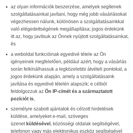
az olyan információk beszerzése, amelyek segítenek
szolgáltatásainkat javítani, hogy még jobb vásárlásokat
végezhessen nálunk, különösen a szolgáltatásainkkal
való elégedettségének megállapítása; jogos érdekünk
itt az, hogy javítsuk az Önnek nyújtott szolgáltatásainkat,
és
a weboldal funkcióinak egyedivé tétele az Ön
igényeinek megfelelően, például azért, hogy a vásárlás
során felkínálhassuk a legközelebbi átvételi pontokat, a
jogos érdekünk alapján, amely a szolgáltatásaink
javítása és egyedivé tételén alapszik; e célból
feldolgozzuk az
Ön IP-címét és a származtatott
pozíciót is
,
személyre szabott ajánlatok és célzott hirdetések
küldése, amelyeket e-mail, szöveges
üzenet
küldésével
, közösségi oldalak segítségével,
telefonon vagy más elektronikus eszköz segítségével