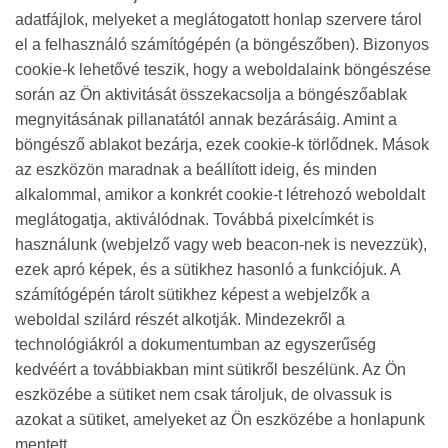
adatfájlok, melyeket a meglátogatott honlap szervere tárol
el a felhasználó számítógépén (a böngészőben). Bizonyos
cookie-k lehetővé teszik, hogy a weboldalaink böngészése
során az Ön aktivitását összekacsolja a böngészőablak
megnyitásának pillanatától annak bezárásáig. Amint a
böngésző ablakot bezárja, ezek cookie-k törlődnek. Mások
az eszközön maradnak a beállított ideig, és minden
alkalommal, amikor a konkrét cookie-t létrehozó weboldalt
meglátogatja, aktiválódnak. Továbbá pixelcímkét is
használunk (webjelző vagy web beacon-nek is nevezzük),
ezek apró képek, és a sütikhez hasonló a funkciójuk. A
számítógépén tárolt sütikhez képest a webjelzők a
weboldal szilárd részét alkotják. Mindezekről a
technológiákról a dokumentumban az egyszerűség
kedvéért a továbbiakban mint sütikről beszélünk. Az Ön
eszközébe a sütiket nem csak tároljuk, de olvassuk is
azokat a sütiket, amelyeket az Ön eszközébe a honlapunk
mentett.