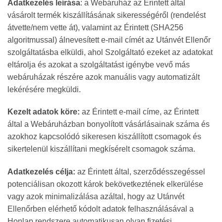
Adatkezelés leírása
: a Webáruház az Érintett által
vásárolt termék kiszállításának sikerességéről (rendelést
átvette/nem vette át), valamint az Érintett (SHA256
algoritmussal) álnevesített e-mail címét az Utánvét Ellenőr
szolgáltatásba elküldi, ahol Szolgáltató ezeket az adatokat
eltárolja és azokat a szolgáltatást igénybe vevő más
webáruházak részére azok manuális vagy automatizált
lekérésére megküldi.
Kezelt adatok köre:
az Érintett e-mail címe, az Érintett
által a Webáruházban bonyolított vásárlásainak száma és
azokhoz kapcsolódó sikeresen kiszállított csomagok és
sikertelenül kiszállítani megkísérelt csomagok száma.
Adatkezelés célja:
az Érintett által, szerződésszegéssel
potenciálisan okozott károk bekövetkeztének elkerülése
vagy azok minimalizálása azáltal, hogy az Utánvét
Ellenőrben elérhető kódolt adatok felhasználásával a
Honlap rendszere automatikusan olyan fizetési