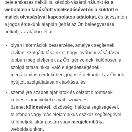
bejelentkezés nélkül is, később vásárol nálunk)
és a
weboldalon tanúsított viselkedésével és a küldött e-
mailek olvasásával kapcsolatos adatokat
, és úgyszintén
a jogos érdekünk alapján (tehát az Ön beleegyezése
nélkül), az alábbi céllal:
olyan információk beszerzése, amelyek segítenek
javítani szolgáltatásainkat, hogy jövőbeni vásárlásai
jobban megfeleljenek az Ön igényeinek, különösen a
szolgáltatásainkkal való elégedettségének
megállapítása érdekében; jogos érdekünk itt az Önnek
nyújtott szolgáltatásaink javítása, és
személyre szabott ajánlatok és célzott hirdetések
küldése, amelyeket e-mail, szöveges
üzenet
küldésével
, közösségi hálózat segítségével,
telefonon vagy más elektronikus eszköz segítségével
küldhetjük, akár postán vagy
megjelenítjük
a
weboldalunkon.