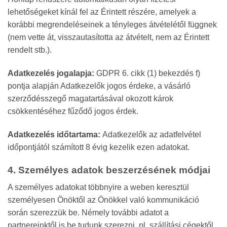
lehetőségeket kínál fel az Érintett részére, amelyek a
korábbi megrendeléseinek a tényleges átvételétől függnek
(nem vette át, visszautasította az átvételt, nem az Érintett
rendelt stb.).
Adatkezelés jogalapja:
GDPR 6. cikk (1) bekezdés f)
pontja alapján Adatkezelők jogos érdeke, a vásárló
szerződésszegő magatartásával okozott károk
csökkentéséhez fűződő jogos érdek.
Adatkezelés időtartama:
Adatkezelők az adatfelvétel
időpontjától számított 8 évig kezelik ezen adatokat.
4. Személyes adatok beszerzésének módjai
A személyes adatokat többnyire a weben keresztül
személyesen Önöktől az Önökkel való kommunikáció
során szerezzük be. Némely további adatot a
partnereinktől is be tudunk szerezni, pl. szállítási cégektől.