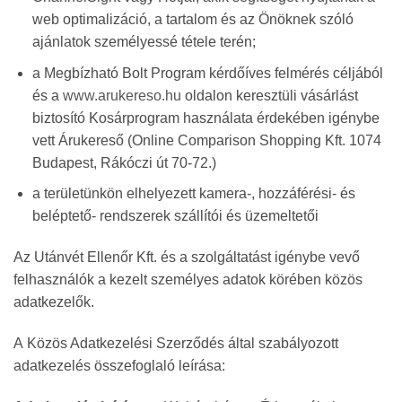
web optimalizáció, a tartalom és az Önöknek szóló
ajánlatok személyessé tétele terén;
a Megbízható Bolt Program kérdőíves felmérés céljából
és a
www.arukereso.hu
oldalon keresztüli vásárlást
biztosító Kosárprogram használata érdekében igénybe
vett Árukereső (Online Comparison Shopping Kft. 1074
Budapest, Rákóczi út 70-72.)
a területünkön elhelyezett kamera-, hozzáférési- és
beléptető- rendszerek szállítói és üzemeltetői
Az Utánvét Ellenőr Kft. és a szolgáltatást igénybe vevő
felhasználók a kezelt személyes adatok körében közös
adatkezelők.
A Közös Adatkezelési Szerződés által szabályozott
adatkezelés összefoglaló leírása: