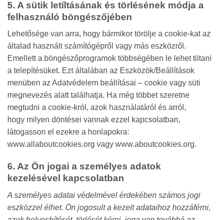
5. A sütik letíltásának és törlésének módja a
felhasználó böngészőjében
Lehetősége van arra, hogy bármikor törölje a cookie-kat az
általad használt számítógépről vagy más eszközről.
Emellett a böngészőprogramok többségében le lehet tiltani
a telepítésüket. Ezt általában az Eszközök/Beállítások
menüben az Adatvédelem beállításai – cookie vagy süti
megnevezés alatt találhatja. Ha még többet szeretne
megtudni a cookie-król, azok használatáról és arról,
hogy milyen döntései vannak ezzel kapcsolatban,
látogasson el ezekre a honlapokra:
www.allaboutcookies.org vagy www.aboutcookies.org.
6. Az Ön jogai a személyes adatok
kezelésével kapcsolatban
A személyes adatai védelmével érdekében számos jogi
eszközzel élhet. Ön jogosult a kezelt adataihoz hozzáférni,
azok helyesbítését, törlését kérni, joga van továbbá az