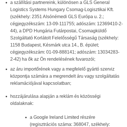
a szállítási partnereink, különösen a GLS General
Logistics Systems Hungary Csomag-Logisztikai Kft.
(székhely: 2351 Alsónémedi GLS Európa u. 2.;
cégjegyzékszám: 13-09-111755; adószám: 12369410-2-
44), a DPD Hungária Futárpostai, Csomagküldő
Szolgáltató Korlátolt Felelősségű Társaság (székhely:
1158 Budapest, Késmárk utca 14., B. épület;
cégjegyzékszám: 01-09-888141; adószám: 13034283-
2-42) ha ők az Ön rendelésének fuvarozói;
az áru importőrének vagy a megfelelő gyártó szerviz
központja számára a megrendelt áru vagy szolgáltatás
reklamációjával kapcsolatban;
hozzájárulása alapján a reklám és közösségi
oldalaknak:
a Google Ireland Limited részére
(regisztrációs száma: 368047, székhely: