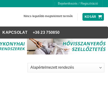
Bejelentkezés / Regisztráció
Nincs legutóbb megtekintett termék
KOSÁR
KAPCSOLAT
+36 23 750850