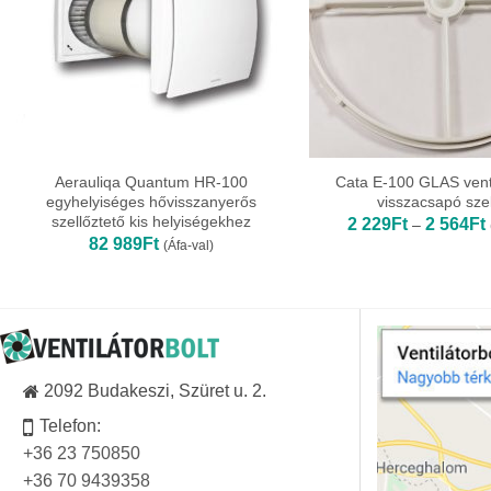
Aerauliqa Quantum HR-100
Cata E-100 GLAS vent
egyhelyiséges hővisszanyerős
visszacsapó sze
szellőztető kis helyiségekhez
2 229
Ft
2 564
Ft
–
82 989
Ft
(Áfa-val)
-
2092 Budakeszi, Szüret u. 2.
Telefon:
+36 23 750850
+36 70 9439358