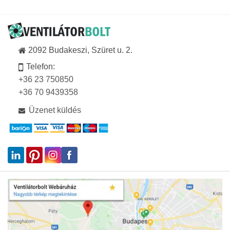
6
5
972Ft.
331Ft.
2092 Budakeszi, Szüret u. 2.
Telefon:
+36 23 750850
+36 70 9439358
Üzenet küldés