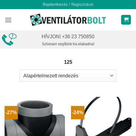
Skip
Bejelentkezés / Regisztráció
to
content
HÍVJON! +36 23 750850
Szívesen segítünk ha elakadna!
125
-27%
-24%