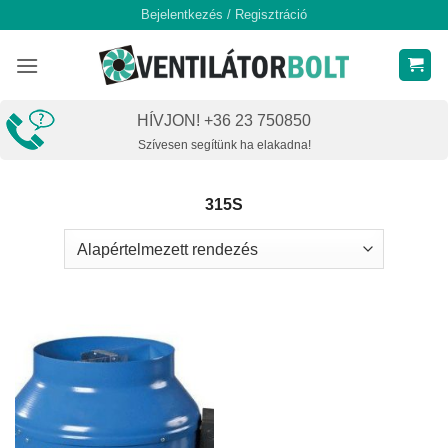
Skip
Bejelentkezés / Regisztráció
to
content
HÍVJON! +36 23 750850
Szívesen segítünk ha elakadna!
315S