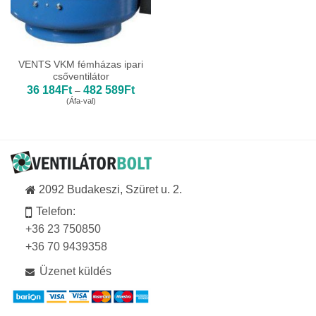
VENTS VKM fémházas ipari
csőventilátor
Ártartomány:
36 184
Ft
482 589
Ft
–
36
(Áfa-val)
184Ft
-
482
589Ft
2092 Budakeszi, Szüret u. 2.
Telefon:
+36 23 750850
+36 70 9439358
Üzenet küldés