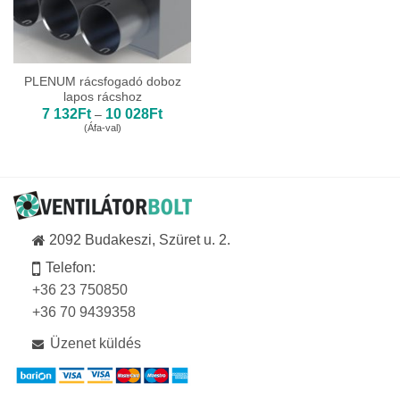
PLENUM rácsfogadó doboz
lapos rácshoz
Ártartomány:
7 132
Ft
10 028
Ft
–
7
(Áfa-val)
132Ft
-
10
028Ft
2092 Budakeszi, Szüret u. 2.
Telefon:
+36 23 750850
+36 70 9439358
Üzenet küldés