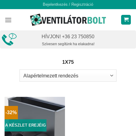
Skip
Bejelentkezés / Regisztráció
to
content
HÍVJON! +36 23 750850
Szívesen segítünk ha elakadna!
1X75
-32%
A KÉSZLET EREJÉIG