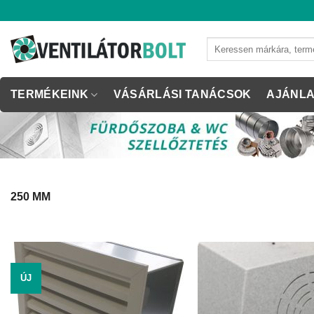
Skip
to
content
Keresés
a
következőre:
TERMÉKEINK
VÁSÁRLÁSI TANÁCSOK
AJÁNLA
250 MM
ÚJ