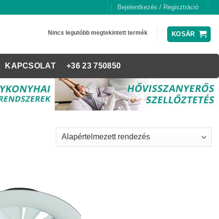
Bejelentkezés / Regisztráció
Nincs legutóbb megtekintett termék
KOSÁR
KAPCSOLAT
+36 23 750850