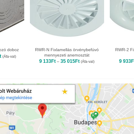
RWR-N Fixlamellás örvénybefúvó
RWR-2 Fi
ozó doboz
mennyezeti anemosztát
Ártartomány:
t
(Áfa-val)
35
Ártartomány:
9 133
Ft
35 015
Ft
9 933
F
–
(Áfa-val)
799Ft
9
-
133Ft
38
-
706Ft
35
015Ft