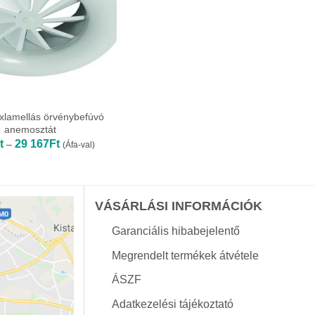
xlamellás örvénybefúvó
anemosztát
Ártartomány:
t
29 167
Ft
–
(Áfa-val)
9
933Ft
-
29
167Ft
VÁSÁRLÁSI INFORMÁCIÓK
Garanciális hibabejelentő
Megrendelt termékek átvétele
ÁSZF
Adatkezelési tájékoztató