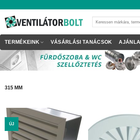
Skip
to
content
Keresés
a
következőre:
TERMÉKEINK
VÁSÁRLÁSI TANÁCSOK
AJÁNLA
315 MM
ÚJ