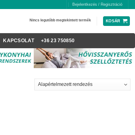
Bejelentkezés / Regisztráció
Nincs legutóbb megtekintett termék
KOSÁR
KAPCSOLAT
+36 23 750850