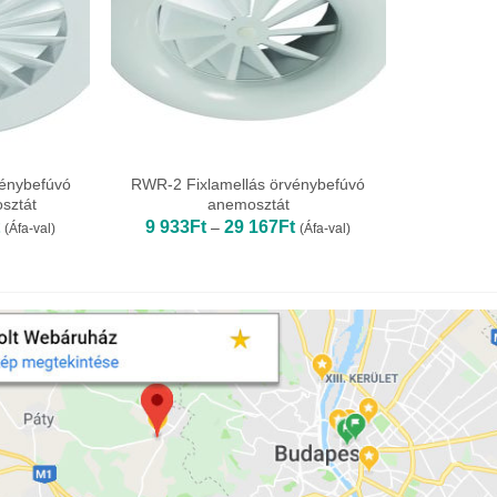
énybefúvó
RWR-2 Fixlamellás örvénybefúvó
sztát
anemosztát
Ártartomány:
Ártartomány:
9 933
Ft
29 167
Ft
–
(Áfa-val)
(Áfa-val)
9
9
133Ft
933Ft
-
-
35
29
015Ft
167Ft