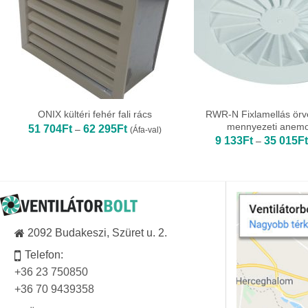
RWR-N Fixlamellás örv
ONIX kültéri fehér fali rács
mennyezeti anemo
Ártartomány:
51 704
Ft
62 295
Ft
–
(Áfa-val)
51
9 133
Ft
35 015
Ft
–
704Ft
-
62
295Ft
2092 Budakeszi, Szüret u. 2.
Telefon:
+36 23 750850
+36 70 9439358