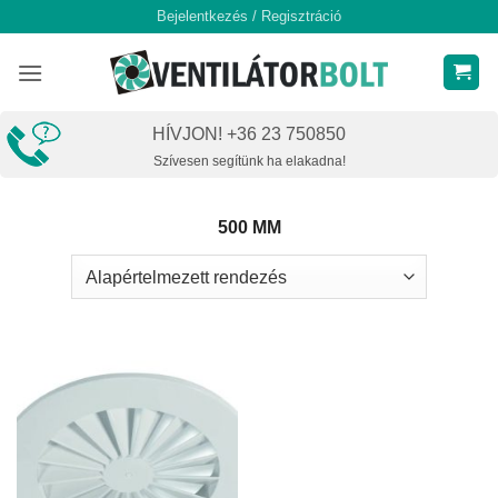
Skip
Bejelentkezés / Regisztráció
to
content
HÍVJON! +36 23 750850
Szívesen segítünk ha elakadna!
500 MM