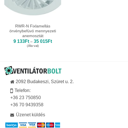
RWR-N Fixlamellás
örvénybefúvó mennyezeti
anemosztát
Ártartomány:
9 133
Ft
35 015
Ft
–
9
(Áfa-val)
133Ft
-
35
015Ft
2092 Budakeszi, Szüret u. 2.
Telefon:
+36 23 750850
+36 70 9439358
Üzenet küldés