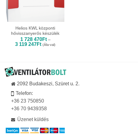
Helios KWL központi
hővisszanyerős készülék
1 728 470
Ft
–
Ártartomány:
3 119 247
Ft
(Áfa-val)
1
728
470Ft
-
3
119
247Ft
2092 Budakeszi, Szüret u. 2.
Telefon:
+36 23 750850
+36 70 9439358
Üzenet küldés