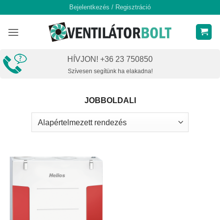
Skip
Bejelentkezés / Regisztráció
to
content
HÍVJON! +36 23 750850
Szívesen segítünk ha elakadna!
JOBBOLDALI