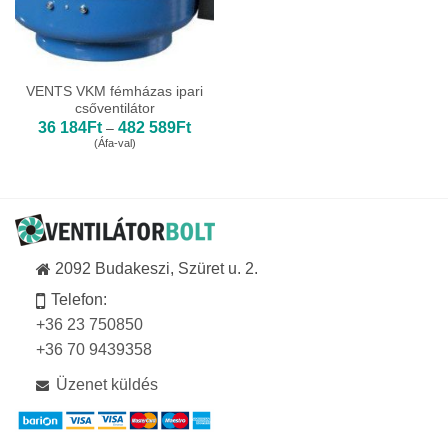
VENTS VKM fémházas ipari
csőventilátor
Ártartomány:
36 184
Ft
482 589
Ft
–
36
(Áfa-val)
184Ft
-
482
589Ft
2092 Budakeszi, Szüret u. 2.
Telefon:
+36 23 750850
+36 70 9439358
Üzenet küldés