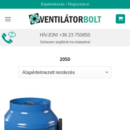
Skip
Bejelentkezés / Regisztráció
to
content
HÍVJON! +36 23 750850
Szívesen segítünk ha elakadna!
2050