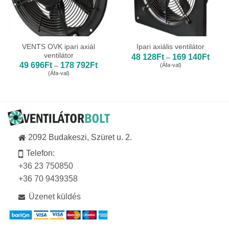
VENTS OVK ipari axiál
Ipari axiális ventilátor
ventilátor
Ártar
48 128
Ft
169 140
Ft
–
48
Ártartomány:
49 696
Ft
178 792
Ft
(Áfa-val)
–
128Ft
49
(Áfa-val)
-
696Ft
169
-
140Ft
178
792Ft
2092 Budakeszi, Szüret u. 2.
Telefon:
+36 23 750850
+36 70 9439358
Üzenet küldés