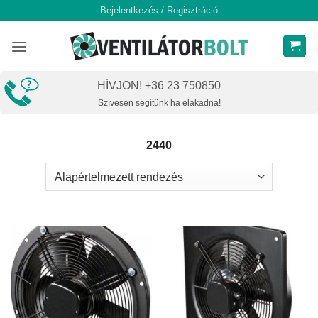
Skip
Bejelentkezés / Regisztráció
to
content
HÍVJON! +36 23 750850
Szívesen segítünk ha elakadna!
2440