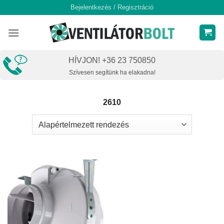
Skip
Bejelentkezés / Regisztráció
to
content
HÍVJON! +36 23 750850
Szívesen segítünk ha elakadna!
2610