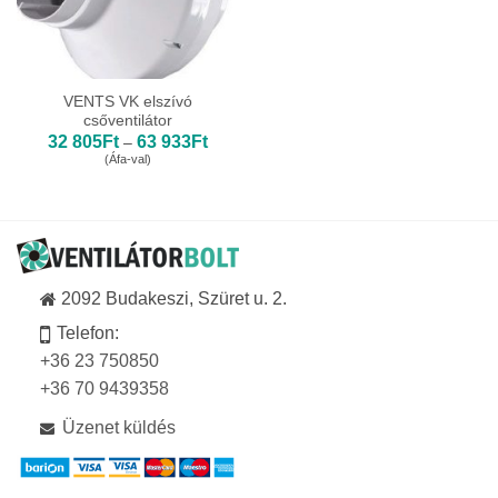
VENTS VK elszívó
csőventilátor
Ártartomány:
32 805
Ft
63 933
Ft
–
32
(Áfa-val)
805Ft
-
63
933Ft
2092 Budakeszi, Szüret u. 2.
Telefon:
+36 23 750850
+36 70 9439358
Üzenet küldés