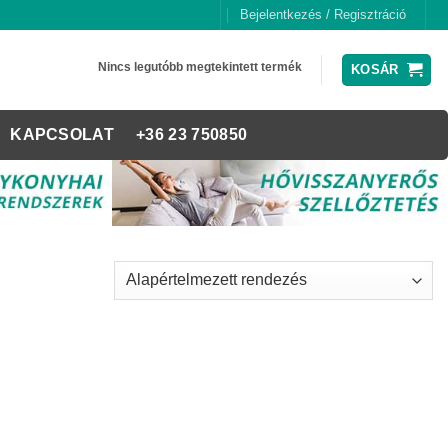
Bejelentkezés / Regisztráció
Nincs legutóbb megtekintett termék
KOSÁR
KAPCSOLAT
+36 23 750850