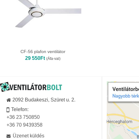
CF-56 plafon ventilátor
29 550
Ft
(Áfa-val)
2092 Budakeszi, Szüret u. 2.
Telefon:
+36 23 750850
+36 70 9439358
Üzenet küldés