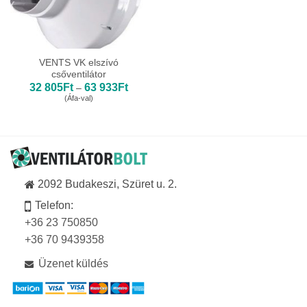
VENTS VK elszívó
csőventilátor
Ártartomány:
32 805
Ft
63 933
Ft
–
32
(Áfa-val)
805Ft
-
63
933Ft
2092 Budakeszi, Szüret u. 2.
Telefon:
+36 23 750850
+36 70 9439358
Üzenet küldés