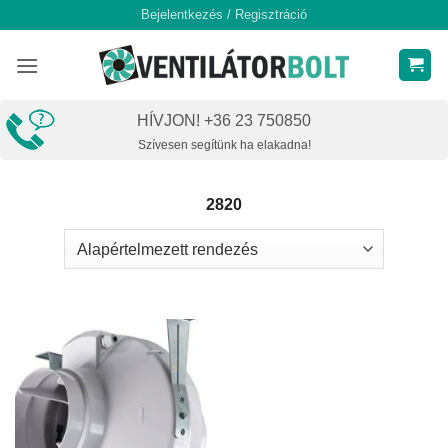
Skip
Bejelentkezés / Regisztráció
to
content
HÍVJON! +36 23 750850
Szívesen segítünk ha elakadna!
2820