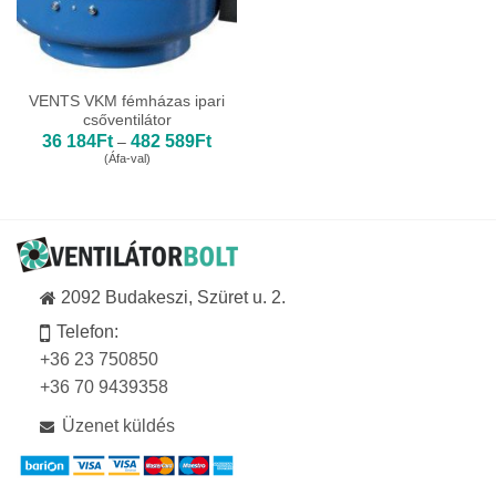
VENTS VKM fémházas ipari
csőventilátor
Ártartomány:
36 184
Ft
482 589
Ft
–
36
(Áfa-val)
184Ft
-
482
589Ft
2092 Budakeszi, Szüret u. 2.
Telefon:
+36 23 750850
+36 70 9439358
Üzenet küldés