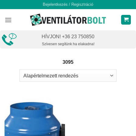
Skip
Bejelentkezés / Regisztráció
to
content
HÍVJON! +36 23 750850
Szívesen segítünk ha elakadna!
3095