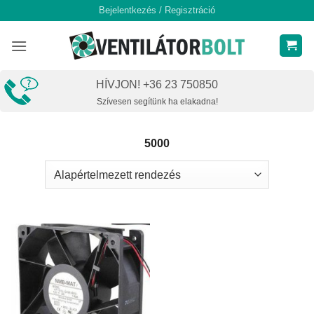
Skip
Bejelentkezés / Regisztráció
to
content
HÍVJON! +36 23 750850
Szívesen segítünk ha elakadna!
5000