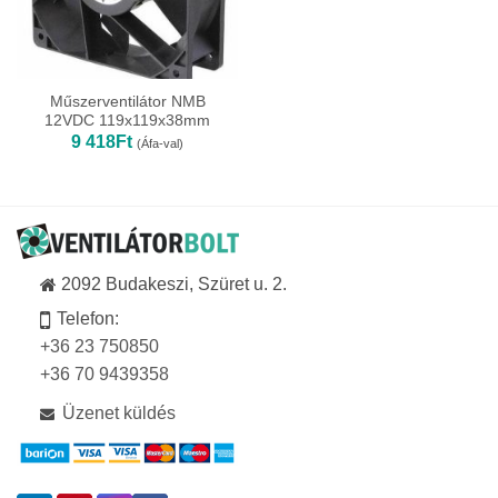
Műszerventilátor NMB
12VDC 119x119x38mm
9 418
Ft
(Áfa-val)
2092 Budakeszi, Szüret u. 2.
Telefon:
+36 23 750850
+36 70 9439358
Üzenet küldés