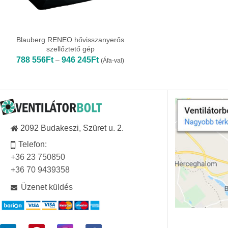
Blauberg RENEO hővisszanyerős
szellőztető gép
Ártartomány:
788 556
Ft
946 245
Ft
–
(Áfa-val)
788
556Ft
-
946
245Ft
2092 Budakeszi, Szüret u. 2.
Telefon:
+36 23 750850
+36 70 9439358
Üzenet küldés