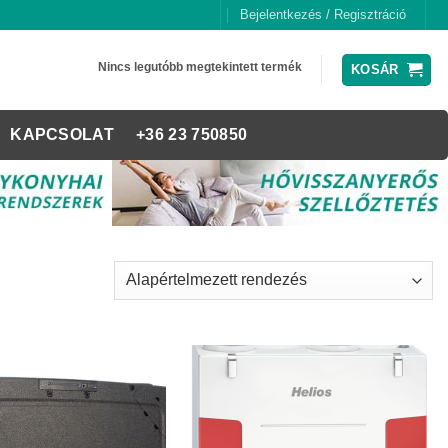
Bejelentkezés / Regisztráció
Nincs legutóbb megtekintett termék
KOSÁR
KAPCSOLAT
+36 23 750850