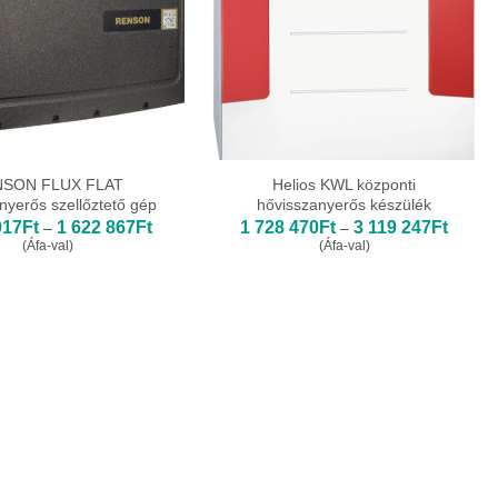
SON FLUX FLAT
Helios KWL központi
nyerős szellőztető gép
hővisszanyerős készülék
Ártartomány:
Ártart
017
Ft
1 622 867
Ft
1 728 470
Ft
3 119 247
Ft
–
–
1
1
(Áfa-val)
(Áfa-val)
190
728
017Ft
470Ft
-
-
1
3
622
119
867Ft
247Ft