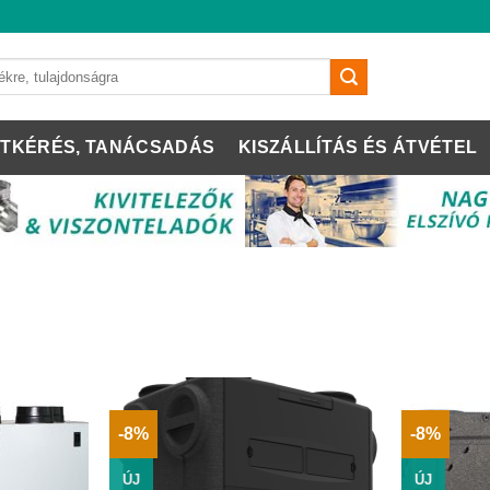
TKÉRÉS, TANÁCSADÁS
KISZÁLLÍTÁS ÉS ÁTVÉTEL
-8%
-8%
ÚJ
ÚJ