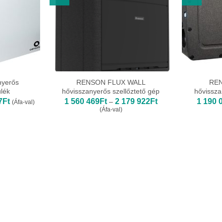
nyerős
RENSON FLUX WALL
REN
ülék
hővisszanyerős szellőztető gép
hővissza
Ártartomány:
Ártartomány:
7
Ft
1 560 469
Ft
2 179 922
Ft
1 190 
–
(Áfa-val)
499
1
(Áfa-val)
989Ft
560
-
469Ft
1
-
299
2
987Ft
179
922Ft