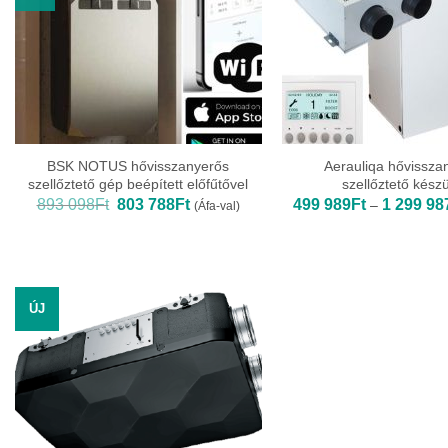
BSK NOTUS hővisszanyerős
Aerauliqa hővissza
szellőztető gép beépített előfűtővel
szellőztető kész
Original
Current
893 098
Ft
803 788
Ft
499 989
Ft
1 299 98
–
(Áfa-val)
price
price
was:
is:
893
803
098Ft.
788Ft.
ÚJ