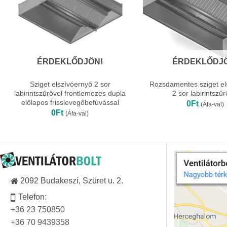
ÉRDEKLŐDJÖN!
ÉRDEKLŐDJ
Sziget elszívóernyő 2 sor
Rozsdamentes sziget el
labirintszűrővel frontlemezes dupla
2 sor labirintszűr
előlapos frisslevegőbefúvással
0
Ft
(Áfa-val)
0
Ft
(Áfa-val)
2092 Budakeszi, Szüret u. 2.
Telefon:
+36 23 750850
+36 70 9439358