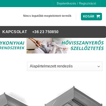
Bejelentkezés / Regisztráció
Nincs legutóbb megtekintett termék
KOSÁR
KAPCSOLAT
+36 23 750850