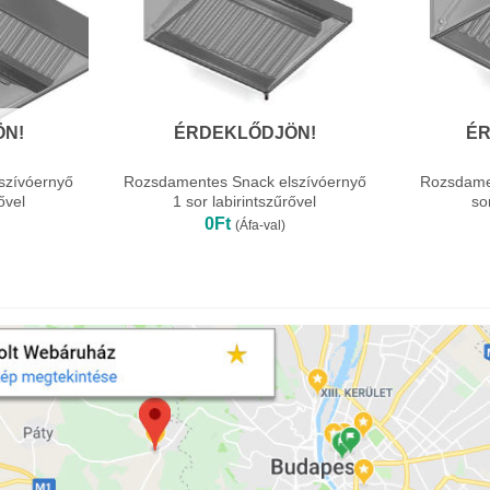
ÖN!
ÉRDEKLŐDJÖN!
ÉR
szívóernyő
Rozsdamentes Snack elszívóernyő
Rozsdamen
ővel
1 sor labirintszűrővel
so
0
Ft
(Áfa-val)