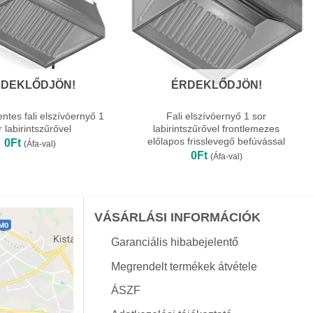
DEKLŐDJÖN!
ÉRDEKLŐDJÖN!
tes fali elszívóernyő 1
Fali elszívóernyő 1 sor
r labirintszűrővel
labirintszűrővel frontlemezes
előlapos frisslevegő befúvással
0
Ft
(Áfa-val)
0
Ft
(Áfa-val)
VÁSÁRLÁSI INFORMÁCIÓK
Garanciális hibabejelentő
Megrendelt termékek átvétele
ÁSZF