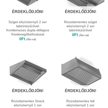
ÉRDEKLŐDJÖN!
ÉRDEKLŐDJÖN!
Sziget elszívóernyő 2 sor
Rozsdamentes sziget
labirintszűrővel
elszívóernyő 2 sor
frontlemezes dupla előlapos
labirintszűrővel
frisslevegőbefúvással
0
Ft
(Áfa-val)
0
Ft
(Áfa-val)
ÉRDEKLŐDJÖN!
ÉRDEKLŐDJÖN!
Rozsdamentes Snack
Rozsdamentes fali
elszívóernyő 1 sor
elszívóernyő 1 sor