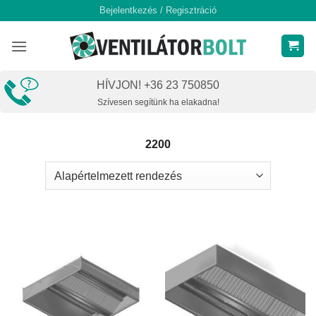
Skip
Bejelentkezés / Regisztráció
to
content
HÍVJON! +36 23 750850
Szívesen segítünk ha elakadna!
2200