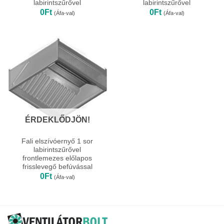
labirintszűrővel
labirintszűrővel
0
Ft
0
Ft
(Áfa-val)
(Áfa-val)
ÉRDEKLŐDJÖN!
Fali elszívóernyő 1 sor
labirintszűrővel
frontlemezes előlapos
frisslevegő befúvással
0
Ft
(Áfa-val)