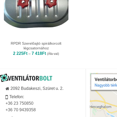
RPDR Szerelőajtó spirálkorcolt
légcsatornához
Ártartomány:
2 225
Ft
7 418
Ft
–
(Áfa-val)
2
225Ft
-
7
418Ft
2092 Budakeszi, Szüret u. 2.
Telefon:
+36 23 750850
+36 70 9439358