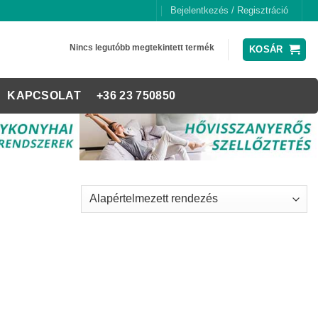
Bejelentkezés / Regisztráció
Nincs legutóbb megtekintett termék
KOSÁR
KAPCSOLAT
+36 23 750850