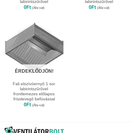
labirintszűrővel
labirintszűrővel
0
Ft
0
Ft
(Áfa-val)
(Áfa-val)
ÉRDEKLŐDJÖN!
Fali elszívóernyő 1 sor
labirintszűrővel
frontlemezes előlapos
frisslevegő befúvással
0
Ft
(Áfa-val)