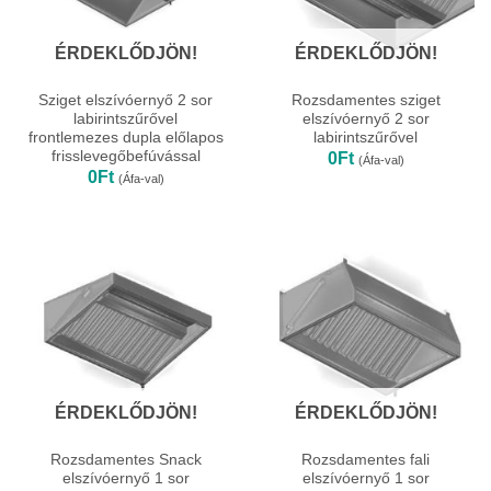
ÉRDEKLŐDJÖN!
ÉRDEKLŐDJÖN!
Sziget elszívóernyő 2 sor
Rozsdamentes sziget
labirintszűrővel
elszívóernyő 2 sor
frontlemezes dupla előlapos
labirintszűrővel
frisslevegőbefúvással
0
Ft
(Áfa-val)
0
Ft
(Áfa-val)
ÉRDEKLŐDJÖN!
ÉRDEKLŐDJÖN!
Rozsdamentes Snack
Rozsdamentes fali
elszívóernyő 1 sor
elszívóernyő 1 sor