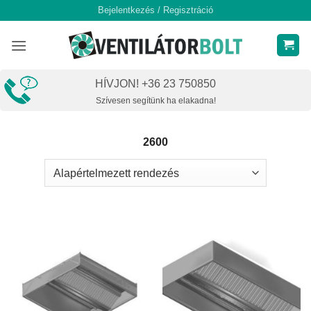
Skip
Bejelentkezés / Regisztráció
to
content
HÍVJON! +36 23 750850
Szívesen segítünk ha elakadna!
2600