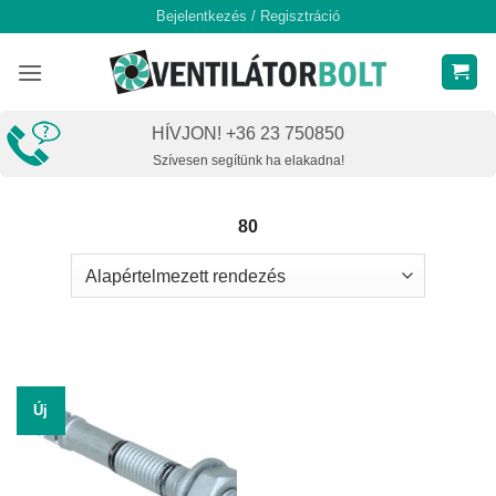
Skip
Bejelentkezés / Regisztráció
to
content
HÍVJON! +36 23 750850
Szívesen segítünk ha elakadna!
80
Új