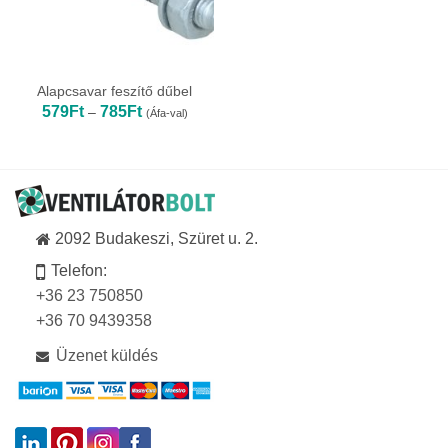
Alapcsavar feszítő dűbel
Ártartomány:
579
Ft
785
Ft
–
(Áfa-val)
579Ft
-
785Ft
2092 Budakeszi, Szüret u. 2.
Telefon:
+36 23 750850
+36 70 9439358
Üzenet küldés