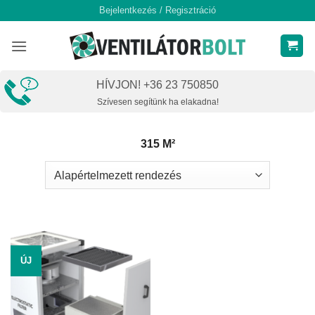
Skip
Bejelentkezés / Regisztráció
to
content
HÍVJON! +36 23 750850
Szívesen segítünk ha elakadna!
315 M²
ÚJ