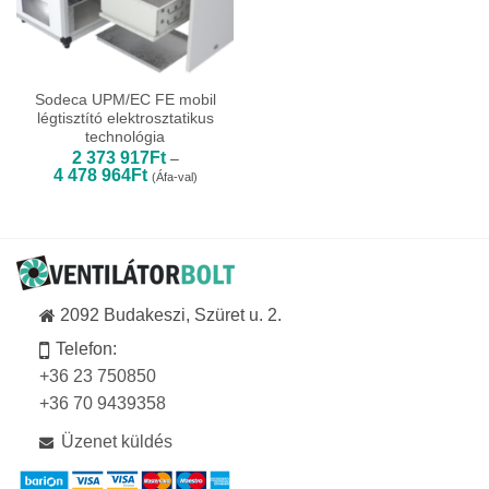
Sodeca UPM/EC FE mobil
légtisztító elektrosztatikus
technológia
2 373 917
Ft
–
Ártartomány:
4 478 964
Ft
(Áfa-val)
2
373
917Ft
-
4
478
964Ft
2092 Budakeszi, Szüret u. 2.
Telefon:
+36 23 750850
+36 70 9439358
Üzenet küldés