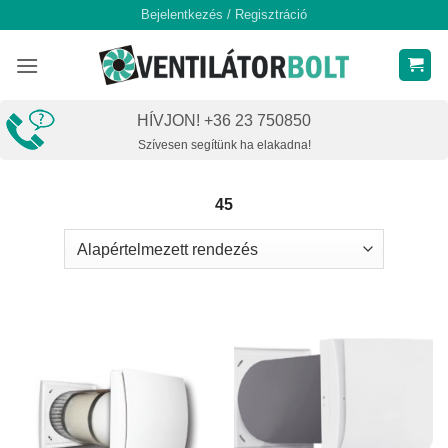
Skip
Bejelentkezés / Regisztráció
to
content
HÍVJON! +36 23 750850
Szívesen segítünk ha elakadna!
45