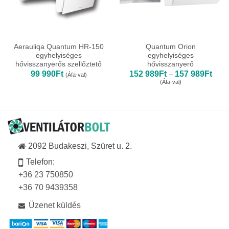
Aerauliqa Quantum HR-150
Quantum Orion
egyhelyiséges
egyhelyiséges
hővisszanyerős szellőztető
hővisszanyerő
Ártar
99 990
Ft
152 989
Ft
157 989
Ft
–
(Áfa-val)
152
(Áfa-val)
989F
-
157
989F
2092 Budakeszi, Szüret u. 2.
Telefon:
+36 23 750850
+36 70 9439358
Üzenet küldés