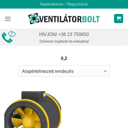
Skip
Bejelentkezés / Regisztráció
to
content
HÍVJON! +36 23 750850
Szívesen segítünk ha elakadna!
0,2