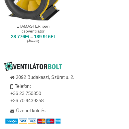
ETAMASTER ipari
csőventilátor
Ártartomány:
28 776
Ft
189 916
Ft
–
28
(Áfa-val)
776Ft
-
189
916Ft
2092 Budakeszi, Szüret u. 2.
Telefon:
+36 23 750850
+36 70 9439358
Üzenet küldés