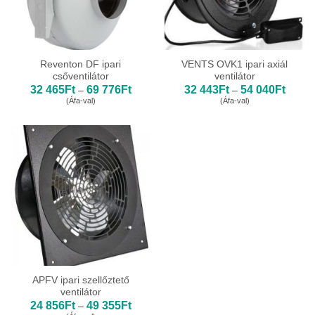
Reventon DF ipari
VENTS OVK1 ipari axiál
csőventilátor
ventilátor
Ártartomány:
Ártart
32 465
Ft
69 776
Ft
32 443
Ft
54 040
Ft
–
–
32
32
(Áfa-val)
(Áfa-val)
465Ft
443Ft
-
-
69
54
776Ft
040Ft
APFV ipari szellőztető
ventilátor
Ártartomány:
24 856
Ft
49 355
Ft
–
24