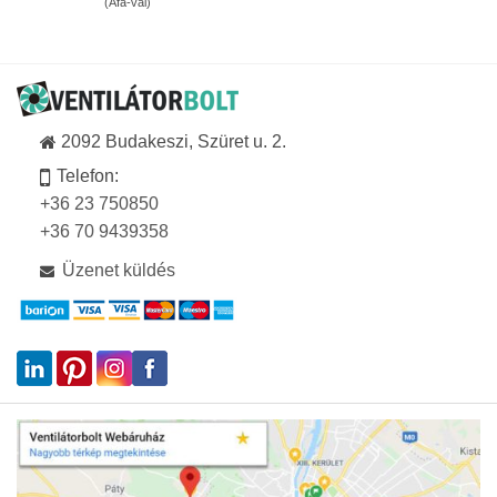
(Áfa-val)
856Ft
-
49
355Ft
2092 Budakeszi, Szüret u. 2.
Telefon:
+36 23 750850
+36 70 9439358
Üzenet küldés