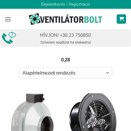
Skip
Bejelentkezés / Regisztráció
to
content
HÍVJON! +36 23 750850
Szívesen segítünk ha elakadna!
0,28